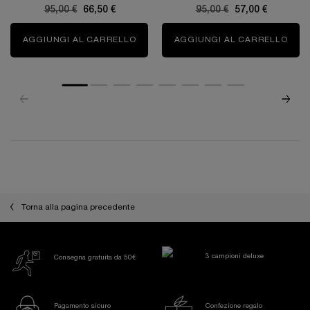
Old price
95,00 €
New price
66,50 €
Old price
95,00 €
New price
57,00 €
AGGIUNGI AL CARRELLO
ÔVER THE TOP
AGGIUNGI AL CARRELLO
Ô Z
PDP Reviews
Torna alla pagina precedente
3 campioni deluxe
Consegna gratuita da 50€
Pagamento sicuro
Confezione regalo