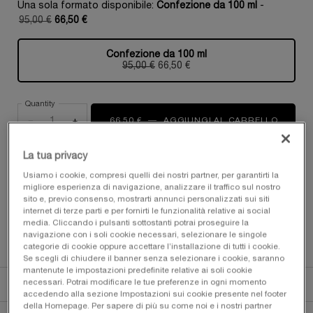
Una sola formato disponibile:
Confezione da 100 ml
-
95,00 €
66,50 €
Old price
New price
Confezione da 100 ml
Selezionato
, 1 di 1
95,00 €
Old price
New price
66,50 €
Quantity
−
+
66,50 €
―
AGGIUNGI AL CARRELLO
Ô OUI
La tua privacy
LA TUA BELLEZZA, OVUNQUE TU VADA​ ️️️
Usiamo i cookie, compresi quelli dei nostri partner, per garantirti la
migliore esperienza di navigazione, analizzare il traffico sul nostro
I TUOI ESSENZIALI ON-THE-GO PER UN'ESTATE
sito e, previo consenso, mostrarti annunci personalizzati sui siti
RADIOSA​
internet di terze parti e per fornirti le funzionalità relative ai social
media. Cliccando i pulsanti sottostanti potrai proseguire la
ACQUISTA ORA
navigazione con i soli cookie necessari, selezionare le singole
categorie di cookie oppure accettare l’installazione di tutti i cookie.
Se scegli di chiudere il banner senza selezionare i cookie, saranno
mantenute le impostazioni predefinite relative ai soli cookie
pdp-section-quicklinks
pdp-section-product-description-fragrance-LAYOUT
PDP Section Accordion on Mobile
DESCRIZIONE
necessari. Potrai modificare le tue preferenze in ogni momento
accedendo alla sezione Impostazioni sui cookie presente nel footer
della Homepage. Per sapere di più su come noi e i nostri partner