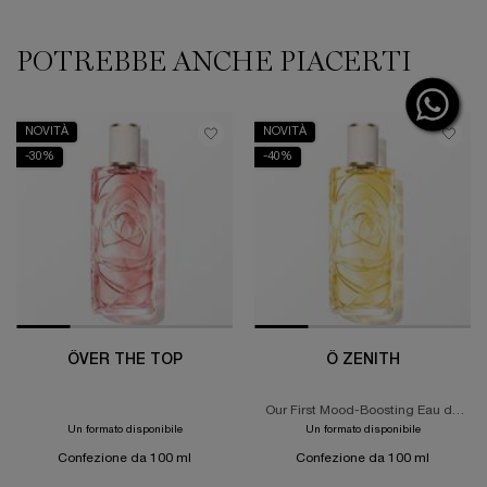
PDP Slot 1 Section
POTREBBE ANCHE PIACERTI
NOVITÀ
NOVITÀ
-30%
-40%
ÔVER THE TOP
Ô ZENITH
Our First Mood-Boosting Eau de
Toilette
Un formato disponibile
Un formato disponibile
Confezione da 100 ml
Confezione da 100 ml