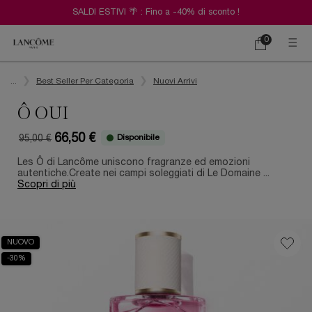
SALDI ESTIVI 🌴 : Fino a -40% di sconto !
0
Carrello
0 prodotto
Contenuto principale
...
Best Seller Per Categoria
Nuovi Arrivi
Ô OUI
66,50 €
Disponibile
95,00 €
Old price
New price
Les Ô di Lancôme uniscono fragranze ed emozioni
autentiche.Create nei campi soleggiati di Le Domaine ...
Scopri di più
NUOVO
-30%