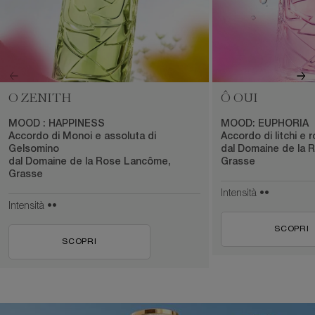
O ZENITH
Ô OUI
MOOD : HAPPINESS
MOOD: EUPHORIA
Accordo di Monoi e assoluta di
Accordo di litchi e r
Gelsomino
dal Domaine de la
dal Domaine de la Rose Lancôme,
Grasse
Grasse
Intensità ••
Intensità ••
SCOPRI
SCOPRI
pdp-section-full-img-layout-accordion