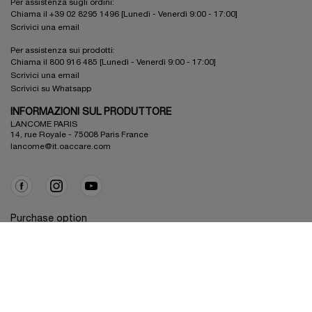
Per assistenza sugli ordini:
Chiama il +39 02 8295 1496 [Lunedì - Venerdì 9:00 - 17:00]
Scrivici una email
Per assistenza sui prodotti:
Chiama il 800 916 485 [Lunedì - Venerdì 9:00 - 17:00]
Scrivici una email
Scrivici su Whatsapp
INFORMAZIONI SUL PRODUTTORE
LANCOME PARIS
14, rue Royale - 75008 Paris France
lancome@it.oaccare.com
Purchase option
€ - IT (IT)