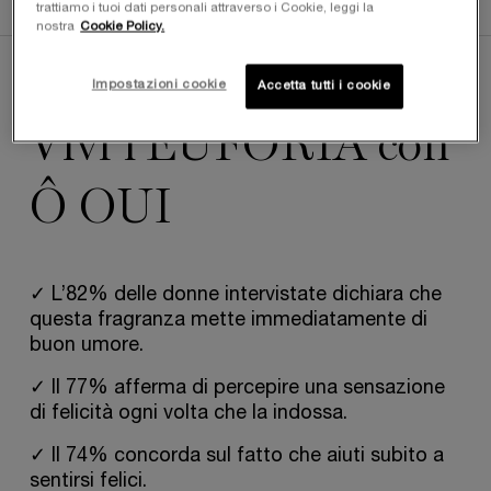
INGREDIENTI
trattiamo i tuoi dati personali attraverso i Cookie, leggi la
nostra
Cookie Policy.
pdp-section-benefits-highlighted_LayoutFragrance
Impostazioni cookie
Accetta tutti i cookie
QUALE EMOZIONE SCEGLIERAI?
Vivi l'EUFORIA con
Ô OUI
✓ L’82% delle donne intervistate dichiara che
questa fragranza mette immediatamente di
buon umore.
✓ Il 77% afferma di percepire una sensazione
di felicità ogni volta che la indossa.
✓ Il 74% concorda sul fatto che aiuti subito a
sentirsi felici.