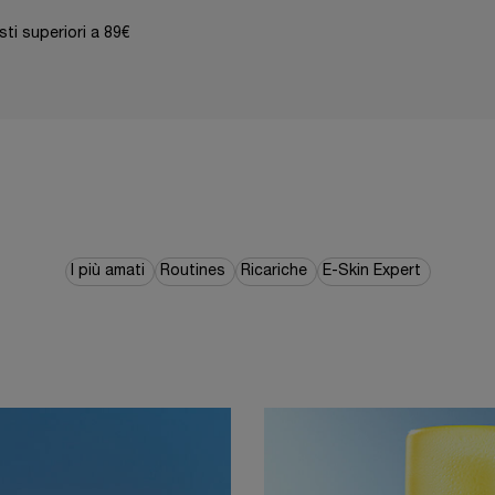
ti superiori a 89€
I più amati
Routines
Ricariche
E-Skin Expert