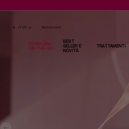
Contenuto principale
€ - IT (IT)
Servizio clienti
BEST
ESSENZIALI
SELLER E
TRATTAMENTI
ON-THE-GO
NOVITÀ