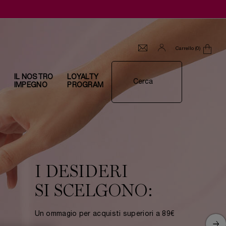
Carrello
0
0 prodotto
I
IL NOSTRO
LOYALTY
Cerca
IMPEGNO
PROGRAM
I DESIDERI
SI SCELGONO:
Un ommagio per acquisti superiori a 89€