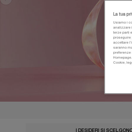
La tua pr
Usiamo i co
analizzare i
terze parti 
proseguire 
accettare l’
saranno man
preferenze 
Homepage. Pe
Cookie, leg
I DESIDERI SI SCELGON