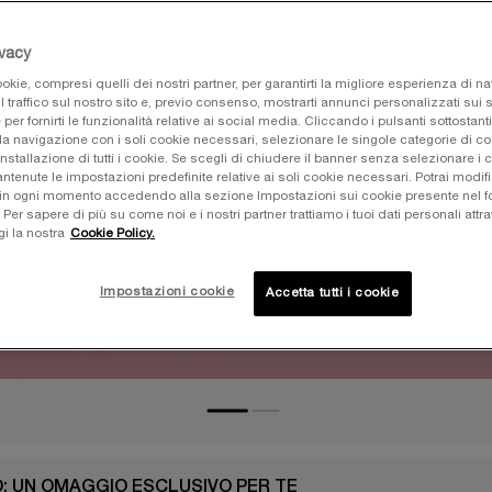
ivacy
okie, compresi quelli dei nostri partner, per garantirti la migliore esperienza di n
l traffico sul nostro sito e, previo consenso, mostrarti annunci personalizzati sui si
e per fornirti le funzionalità relative ai social media. Cliccando i pulsanti sottostanti
la navigazione con i soli cookie necessari, selezionare le singole categorie di c
installazione di tutti i cookie. Se scegli di chiudere il banner senza selezionare i 
tenute le impostazioni predefinite relative ai soli cookie necessari. Potrai modifi
in ogni momento accedendo alla sezione Impostazioni sui cookie presente nel fo
r sapere di più su come noi e i nostri partner trattiamo i tuoi dati personali attra
gi la nostra
Cookie Policy.
Impostazioni cookie
Accetta tutti i cookie
O: UN OMAGGIO ESCLUSIVO PER TE