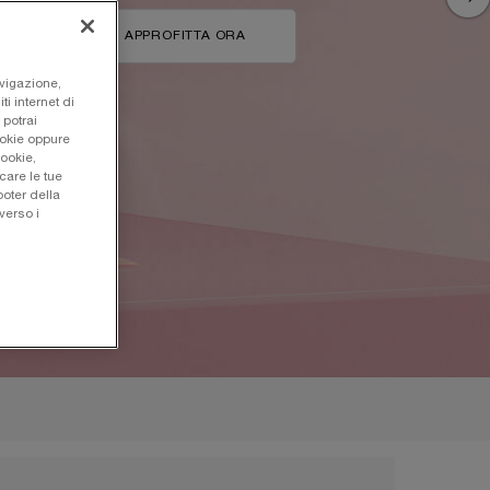
APPROFITTA ORA
avigazione,
ti internet di
 potrai
ookie oppure
cookie,
care le tue
oter della
verso i