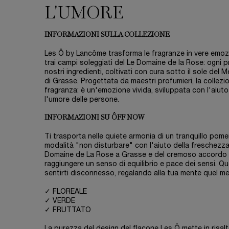
L'UMORE
INFORMAZIONI SULLA COLLEZIONE
Les Ô by Lancôme trasforma le fragranze in vere emoz
trai campi soleggiati del Le Domaine de la Rose: ogni p
nostri ingredienti, coltivati con cura sotto il sole del 
di Grasse. Progettata da maestri profumieri, la collezi
fragranza: è un'emozione vivida, sviluppata con l'aiuto
l'umore delle persone.
INFORMAZIONI SU ÔFF NOW
Ti trasporta nelle quiete armonia di un tranquillo pomer
modalità "non disturbare" con l'aiuto della freschezza
Domaine de La Rose a Grasse e del cremoso accordo d
raggiungere un senso di equilibrio e pace dei sensi. Qu
sentirti disconnesso, regalando alla tua mente quel me
✓ FLOREALE
✓ VERDE
✓ FRUTTATO
La purezza del design del flacone Les Ô mette in risalto 