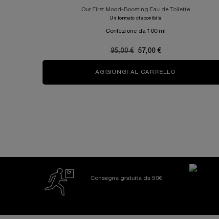
Our First Mood-Boosting Eau de Toilette
Un formato disponibile
Confezione da 100 ml
Old price
95,00 €
New price
57,00 €
AGGIUNGI AL CARRELLO
Ô ZENITH
PDP Reviews
Consegna gratuita da 50€