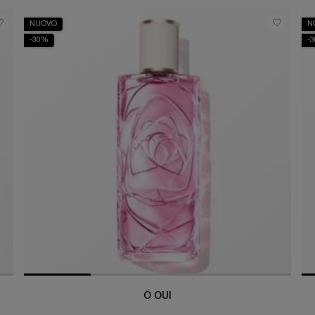
NUOVO
N
-30%
-
Ô OUI