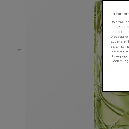
La tua pr
Usiamo i co
analizzare i
terze parti 
proseguire 
accettare l’
saranno man
preferenze 
Homepage. Pe
Cookie, leg