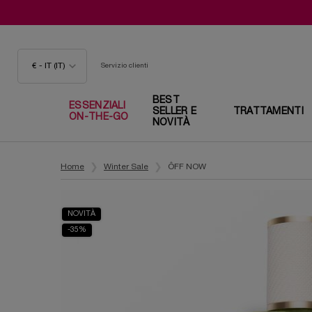
€ - IT (IT)
Servizio clienti
BEST
ESSENZIALI
SELLER E
TRATTAMENTI
ON-THE-GO
NOVITÀ
Contenuto principale
Home
Winter Sale
ÔFF NOW
NOVITÀ
-35%