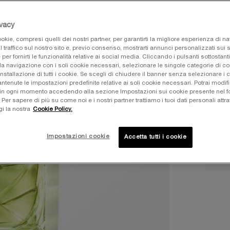
95,00 
Old pri
New pr
ivacy
okie, compresi quelli dei nostri partner, per garantirti la migliore esperienza di n
l traffico sul nostro sito e, previo consenso, mostrarti annunci personalizzati sui si
e per fornirti le funzionalità relative ai social media. Cliccando i pulsanti sottostanti
la navigazione con i soli cookie necessari, selezionare le singole categorie di c
Quanti
installazione di tutti i cookie. Se scegli di chiudere il banner senza selezionare i 
−
tenute le impostazioni predefinite relative ai soli cookie necessari. Potrai modifi
in ogni momento accedendo alla sezione Impostazioni sui cookie presente nel fo
r sapere di più su come noi e i nostri partner trattiamo i tuoi dati personali attra
gi la nostra
Cookie Policy.
Impostazioni cookie
Accetta tutti i cookie