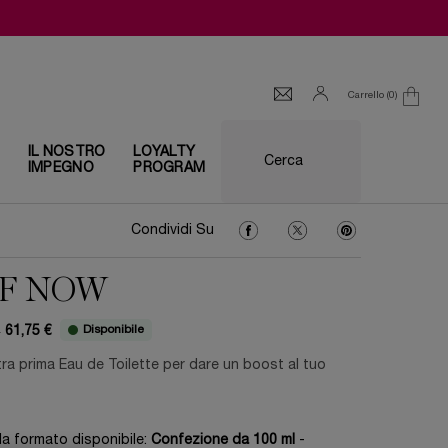
Carrello
0
0 prodotto
I
IL NOSTRO
LOYALTY
Cerca
IMPEGNO
PROGRAM
Condividi Su Facebook
Condividi Su Twitter
Condividi Su Pin
Condividi Su
F NOW
Disponibile
€
61,75 €
ce
ice
ra prima Eau de Toilette per dare un boost al tuo
a formato disponibile:
Confezione da 100 ml
-