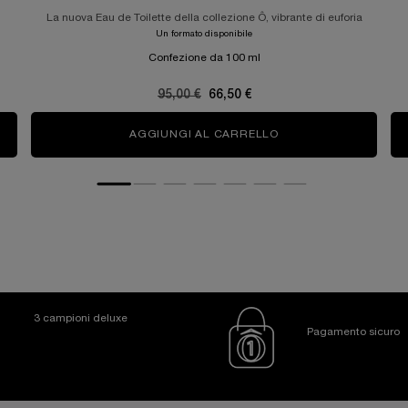
La nuova Eau de Toilette della collezione Ô, vibrante di euforia
Un formato disponibile
Confezione da 100 ml
Old price
95,00 €
New price
66,50 €
AGGIUNGI AL CARRELLO
Ô OUI
3 campioni deluxe
Pagamento sicuro