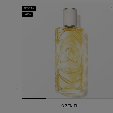
NOVITÀ
-40%
Ô ZENITH