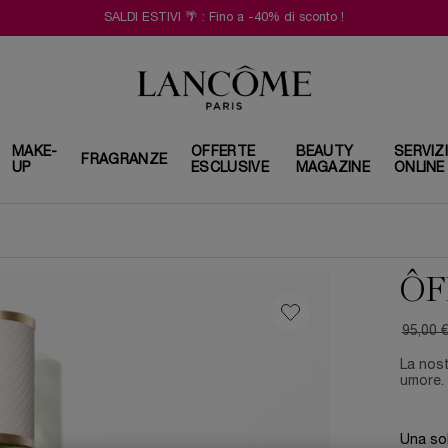
SALDI ESTIVI 🌴 : Fino a -40% di sconto !
MAKE-
OFFERTE
BEAUTY
SERVIZ
FRAGRANZE
UP
ESCLUSIVE
MAGAZINE
ONLINE
ÔF
95,00 
Old pri
New pr
La nost
umore.
Una sol