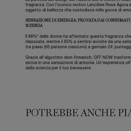
fragranza. Con l'iconico motivo Lancôme Rose Agora inci
oggetto di bellezza che custodisce mille gocce di emoz
SENSAZIONE DI ENERGIA: PROVATA DAI CONSUMATO
SCIENZA
Il 66%* delle donne ha affermato questa fragranza che 
rilasssate, mentre il 65% a sentirsi avvolte da una sen
tre paesi (60 persone ciascuno) a gennaio 24: puntegg
Grazie all'algoritmo dsm-firmenich, OFF NOW trasform
estiva in una sensazione di armonia. Un'esperienza olf
della scienza per il tuo benessere.
POTREBBE ANCHE PI
PDP Slot 1 Section