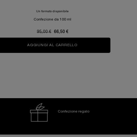
Un formato disponibile
Confezione da 100 ml
Old price
95,00 €
New price
66,50 €
AGGIUNGI AL CARRELLO
ÔVER THE TOP
Confezione regalo