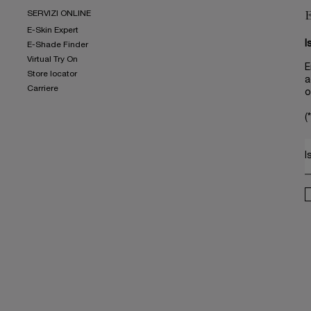
SERVIZI ONLINE
E-Skin Expert
I
E-Shade Finder
Virtual Try On
E
Store locator
a
Carriere
o
(*
I