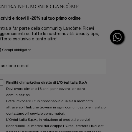
ENTRA NEL MONDO LANCÔME
scriviti e ricevi il -20% sul tuo primo ordine
ntra a far parte della community Lancôme! Ricevi
ggiornamenti su tutte le nostre novità, beauty tips,
fferte esclusive e tanto altro!
)
Campi obbligatori
scrizione e-mail
Finalità di marketing diretto di L'Oréal Italia S.p.A
Devi avere almeno 16 anni per ricevere le nostre
comunicazioni.
Potrai revocare il tuo consenso in qualsiasi momento
attraverso il link che troverai in ogni comunicazione inviata o
contattando il servizio consumatori.
L'Oréal Italia S.p.A., in relazione ai prodotti e servizi
riconducibili ai marchi del Gruppo L’Oréal, tratterà i tuoi dati