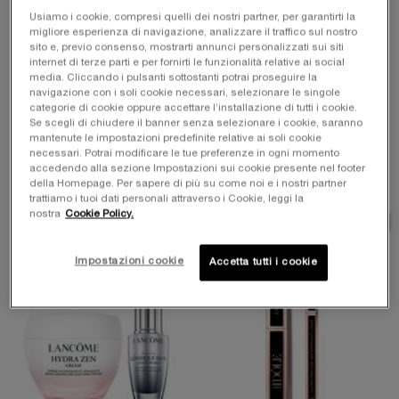
Usiamo i cookie, compresi quelli dei nostri partner, per garantirti la
RÉNERGIE KIT ANTI-ETÀ
RÉNERGIE H.C.F. TRIPLE
migliore esperienza di navigazione, analizzare il traffico sul nostro
VISO & CONTORNO OCCHI
SERUM DUO VISO & OCCHI
sito e, previo consenso, mostrarti annunci personalizzati sui siti
internet di terze parti e per fornirti le funzionalità relative ai social
Riduzione Mirata delle Rughe &
Siero e Concentrato Occhi ad Alte
Azione Rassodante per Occhi e
Prestazioni per una Correzione
media. Cliccando i pulsanti sottostanti potrai proseguire la
Viso.
Visibile.
navigazione con i soli cookie necessari, selezionare le singole
categorie di cookie oppure accettare l’installazione di tutti i cookie.
Se scegli di chiudere il banner senza selezionare i cookie, saranno
240,00 €
247,00 €
mantenute le impostazioni predefinite relative ai soli cookie
necessari. Potrai modificare le tue preferenze in ogni momento
accedendo alla sezione Impostazioni sui cookie presente nel footer
COMPRA LA ROUTINE
RÉNERGIE KIT ANTI-ETÀ VISO & CONT
COMPRA LA ROUTINE
RÉNERG
della Homepage. Per sapere di più su come noi e i nostri partner
trattiamo i tuoi dati personali attraverso i Cookie, leggi la
nostra
Cookie Policy.
-20% con codice
ROUTINE
-20% con codice
ROUTINE
Impostazioni cookie
Accetta tutti i cookie
ESCLUSIVA
ESCLUSIVA
ONLINE
ONLINE