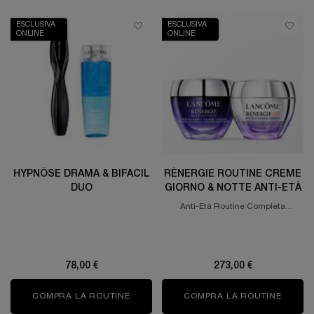
ESCLUSIVA
ESCLUSIVA
ONLINE
ONLINE
HYPNÔSE DRAMA & BIFACIL
RÉNERGIE ROUTINE CREME
DUO
GIORNO & NOTTE ANTI-ETÀ
Anti-Età Routine Completa
Rassodante, Anti-Rughe e con
Protezione UV.
78,00 €
273,00 €
COMPRA LA ROUTINE
HYPNÔSE DRAMA & BIFACIL DUO
COMPRA LA ROUTINE
RÉNER