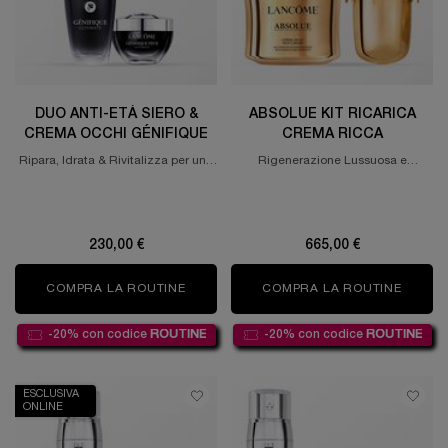
DUO ANTI-ETÀ SIERO &
ABSOLUE KIT RICARICA
CREMA OCCHI GÉNIFIQUE
CREMA RICCA
Ripara, Idrata & Rivitalizza per una
Rigenerazione Lussuosa e
pelle sana e dall'aspetto più
Luminosità con Ricarica
giovane.
Sostenibile.
230,00 €
665,00 €
COMPRA LA ROUTINE
DUO ANTI-ETÀ SIERO & CREMA OCCHI 
COMPRA LA ROUTINE
ABSOL
-20% con codice
ROUTINE
-20% con codice
ROUTINE
ESCLUSIVA
ONLINE