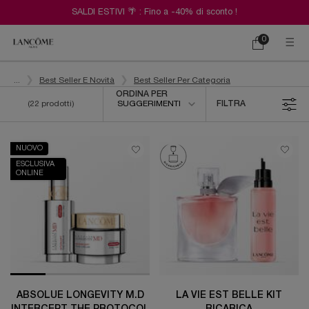
SALDI ESTIVI 🌴 : Fino a -40% di sconto !
0
Carrello
0 prodotto
Contenuto principale
...
Best Seller E Novità
Best Seller Per Categoria
Ordina per
ORDINA PER
(22 prodotti)
SUGGERIMENTI
FILTRA
FILTRI
NUOVO
ESCLUSIVA
ONLINE
ABSOLUE LONGEVITY M.D
LA VIE EST BELLE KIT