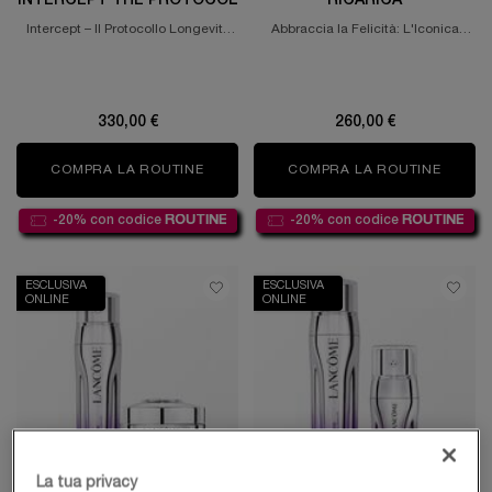
INTERCEPT THE PROTOCOL
RICARICA
Intercept – Il Protocollo Longevity
Abbraccia la Felicità: L'Iconica
M.D per le pelli segnate
Fragranza, Ora Ricaricabile.
330,00 €
260,00 €
COMPRA LA ROUTINE
ABSOLUE LONGEVITY M.D INTERCEPT 
COMPRA LA ROUTINE
LA VIE
-20% con codice
ROUTINE
-20% con codice
ROUTINE
ESCLUSIVA
ESCLUSIVA
ONLINE
ONLINE
La tua privacy