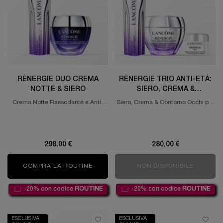
RÉNERGIE DUO CREMA
RÉNERGIE TRIO ANTI-ETÀ:
NOTTE & SIERO
SIERO, CREMA &
CONTORNO OCCHI
Crema Notte Rassodante e Anti-
Siero, Crema & Contorno Occhi per
Rughe Mirata & Siero ad Alte
una Correzione Completa di Rughe,
Prestazioni.
Compattezza & Macchie Scure.
298,00 €
280,00 €
COMPRA LA ROUTINE
RÉNERGIE DUO CREMA NOTTE & SIERO
NON DISPONIBILE
RÉNERGI
-20% con codice
ROUTINE
-20% con codice
ROUTINE
ESCLUSIVA
ESCLUSIVA