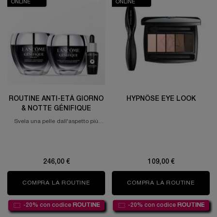
ONLINE
ONLINE
ROUTINE ANTI-ETÀ GIORNO
HYPNÔSE EYE LOOK
& NOTTE GÉNIFIQUE
Svela una pelle dall'aspetto più
giovane: Aumenta la luminosità,
ripara la barriera cutanea e riduci i
segni dell'invecchiamento, giorno e
notte.
246,00 €
109,00 €
COMPRA LA ROUTINE
ROUTINE ANTI-ETÀ GIORNO & NOTTE G
COMPRA LA ROUTINE
HYPNÔ
-20% con codice
ROUTINE
-20% con codice
ROUTINE