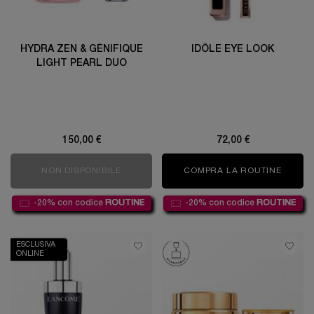
HYDRA ZEN & GÉNIFIQUE
IDÔLE EYE LOOK
LIGHT PEARL DUO
150,00 €
72,00 €
NON DISPONIBILE
HYDRA ZEN & GÉNIFIQUE LIGHT PEARL D
COMPRA LA ROUTINE
IDÔLE
-20% con codice
ROUTINE
-20% con codice
ROUTINE
ESCLUSIVA
ONLINE