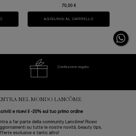
70,00 €
O
RÉNERGIE NUIT MULTI-LIFT
AGGIUNGI AL CARRELLO
HYPNÔSE PALETTE
Confezione regalo
ENTRA NEL MONDO LANCÔME
scriviti e ricevi il -20% sul tuo primo ordine
ntra a far parte della community Lancôme! Ricevi
ggiornamenti su tutte le nostre novità, beauty tips,
fferte esclusive e tanto altro!