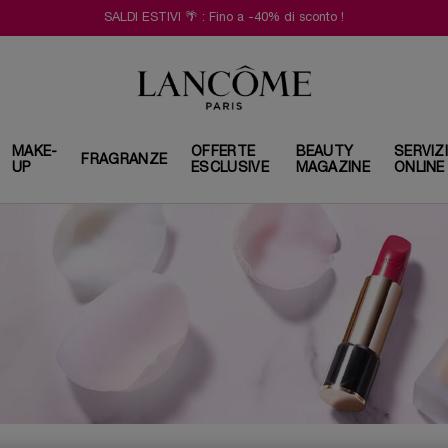
SALDI ESTIVI 🌴 : Fino a -40% di sconto !
MAKE-
OFFERTE
BEAUTY
SERVIZ
FRAGRANZE
UP
ESCLUSIVE
MAGAZINE
ONLINE