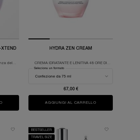
-XTEND
HYDRA ZEN CREAM
nza del
CREMA IDRATANTE E LENITIVA 48 ORE DI
IDRATAZIONE
Seleziona un formato
e
67,00 €
O
RÉNERGIE COLLAGEN+ LIFT-XTEND CREAM
AGGIUNGI AL CARRELLO
HYDRA ZEN CREAM
BESTSELLER
TRAVEL SIZE