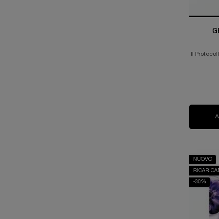
G
Il Protoco
NUOVO
RICARICA
-30%