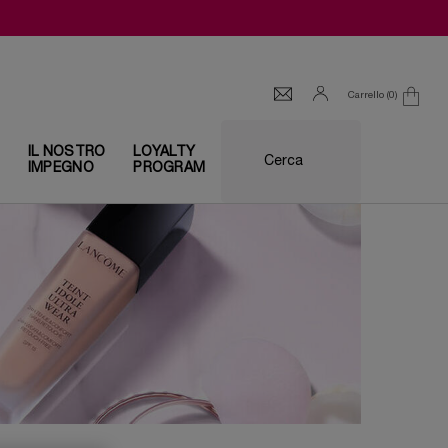
Carrello
0
0 prodotto
I
IL NOSTRO
LOYALTY
Cerca
IMPEGNO
PROGRAM