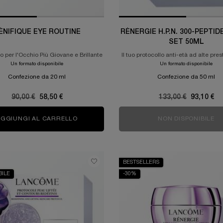
ÉNIFIQUE EYE ROUTINE
RÉNERGIE H.P.N. 300-PEPTI
SET 50ML
llo per l'Occhio Più Giovane e Brillante
Il tuo protocollo anti-età ad alte pres
la pelle
Un formato disponibile
Un formato disponibile
Confezione da 20 ml
Confezione da 50 ml
Old price
90,00 €
New price
58,50 €
Old price
133,00 €
New pric
93,10 €
AGGIUNGI AL CARRELLO
GÉNIFIQUE EYE ROUTINE
NON DISPONIBILE
RÉ
BESTSELLERS
BILE
-30%