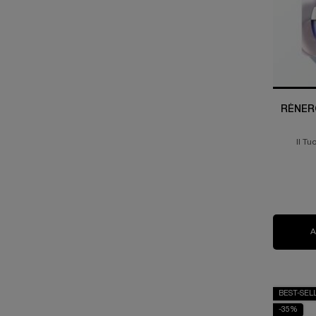
RÉNER
Il Tu
BEST-SEL
-35%