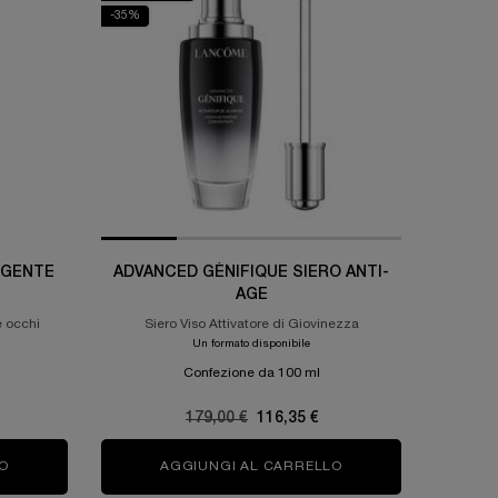
-35%
RGENTE
ADVANCED GÉNIFIQUE SIERO ANTI-
AGE
e occhi
Siero Viso Attivatore di Giovinezza
Un formato disponibile
Confezione da 100 ml
Old price
179,00 €
New price
116,35 €
O
GALATÉIS DOUCEUR DETERGENTE DELICATO
AGGIUNGI AL CARRELLO
ADVANCED GÉNIFIQU