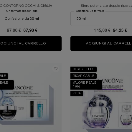
O CONTORNO OCCHI & CIGLIA
Siero potenziato doppia ripara
Un formato disponibile
Seleziona un formato
Confezione da 20 ml
Old price
97,00 €
New price
67,90 €
Old price
145,00 €
New pric
94,25 €
AGGIUNGI AL CARRELLO
ADVANCED GÉNIFIQUE YEUX LIGHT-PEARL
AGGIUNGI AL CARRELL
BESTSELLERS
BILE
RICARICABILE
REALE
VALORE REALE
176€
-30%