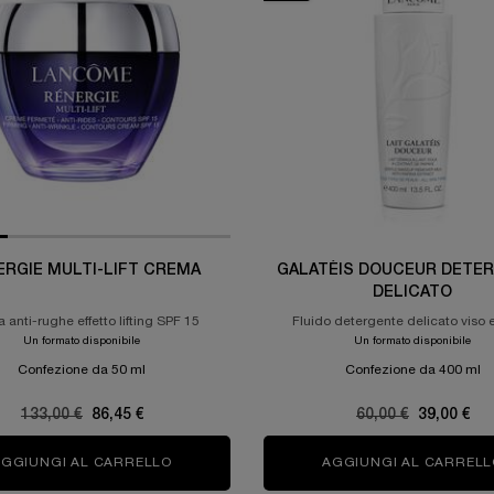
ERGIE MULTI-LIFT CREMA
GALATÉIS DOUCEUR DETE
DELICATO
anti-rughe effetto lifting SPF 15
Fluido detergente delicato viso 
Un formato disponibile
Un formato disponibile
Confezione da 50 ml
Confezione da 400 ml
Old price
133,00 €
New price
86,45 €
Old price
60,00 €
New price
39,00 €
AGGIUNGI AL CARRELLO
RÉNERGIE MULTI-LIFT CREMA
AGGIUNGI AL CARRELL