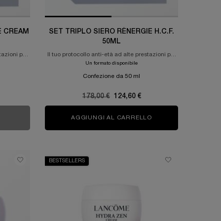
DE CREAM
SET TRIPLO SIERO RÉNERGIE H.C.F.
50ML
tazioni per
Il tuo protocollo anti-età ad alte prestazioni per
la pelle
Un formato disponibile
Confezione da 50 ml
e
Old price
178,00 €
New price
124,60 €
NERGIE H.P.N. 300-PEPTIDE CREAM SET 50ML
AGGIUNGI AL CARRELLO
SET TRIPLO SIERO RÉ
BESTSELLERS