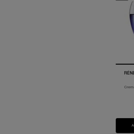
RÉN
Crema 