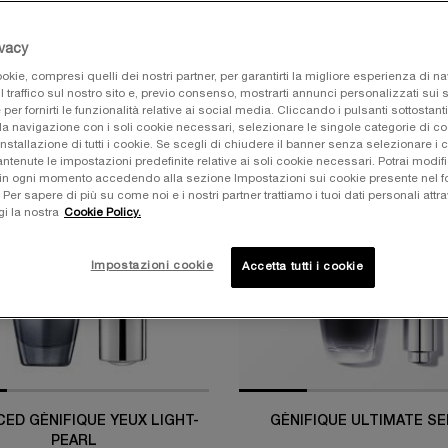
Best Sellers
ivacy
okie, compresi quelli dei nostri partner, per garantirti la migliore esperienza di n
l traffico sul nostro sito e, previo consenso, mostrarti annunci personalizzati sui si
e per fornirti le funzionalità relative ai social media. Cliccando i pulsanti sottostanti
la navigazione con i soli cookie necessari, selezionare le singole categorie di c
LER
installazione di tutti i cookie. Se scegli di chiudere il banner senza selezionare i 
tenute le impostazioni predefinite relative ai soli cookie necessari. Potrai modifi
in ogni momento accedendo alla sezione Impostazioni sui cookie presente nel fo
-35%
r sapere di più su come noi e i nostri partner trattiamo i tuoi dati personali attra
gi la nostra
Cookie Policy.
Impostazioni cookie
Accetta tutti i cookie
ED GÉNIFIQUE YEUX LIGHT-
GÉNIFIQUE ULTIMATE S
PEARL