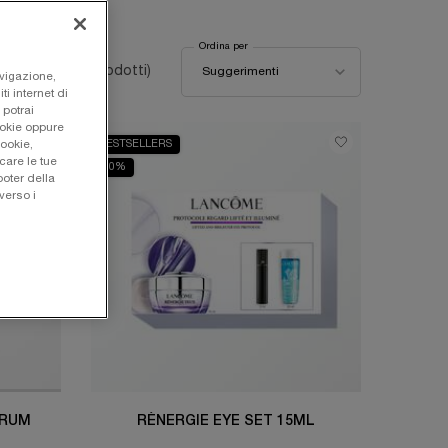
Ordina per
Ordina per
(67 prodotti)
Suggerimenti
avigazione,
ti internet di
 potrai
ookie oppure
BESTSELLERS
cookie,
care le tue
-30%
oter della
verso i
ERUM
RÉNERGIE EYE SET 15ML