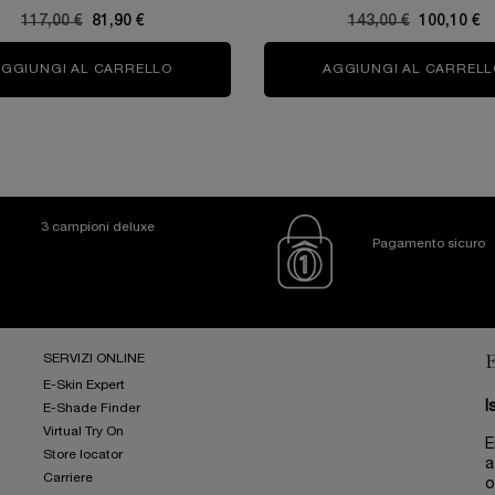
Old price
117,00 €
New price
81,90 €
Old price
143,00 €
New price
100,10 €
AGGIUNGI AL CARRELLO
GÉNIFIQUE CRÈME CREMA GIORNO
AGGIUNGI AL CARRELL
3 campioni deluxe
Pagamento sicuro
SERVIZI ONLINE
E-Skin Expert
I
E-Shade Finder
Virtual Try On
E
Store locator
a
Carriere
o