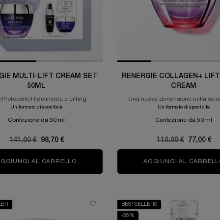
GIE MULTI-LIFT CREAM SET
RÉNERGIE COLLAGEN+ LIFT
50ML
CREAM
o Protocollo Ridefinente e Lifting
Una nuova dimensione nella scie
collagene
Un formato disponibile
Un formato disponibile
Confezione da 50 ml
Confezione da 50 ml
Old price
141,00 €
New price
98,70 €
Old price
110,00 €
New pric
77,00 €
AGGIUNGI AL CARRELLO
RÉNERGIE MULTI-LIFT CREAM SET 50ML
AGGIUNGI AL CARRELL
LER
BESTSELLERS
-35%