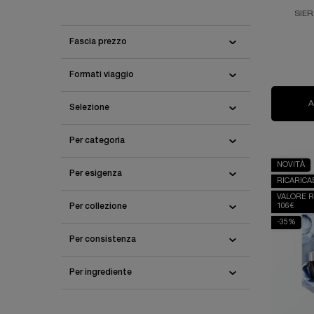
SIER
Fascia prezzo
Formati viaggio
Selezione
Per categoria
NOVITÀ
Per esigenza
RICARICA
VALORE 
106€
Per collezione
-35%
Per consistenza
Per ingrediente