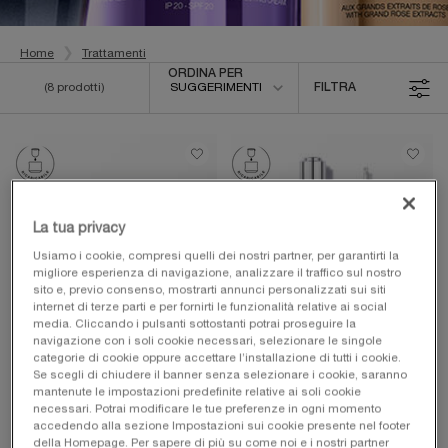
Home
Trattamenti
Ordina per
ORDINA PER
(8 prodotti)
SUGGERIMENTI
FILTRA
FILTRI
-35%
-35%
La tua privacy
Usiamo i cookie, compresi quelli dei nostri partner, per garantirti la
migliore esperienza di navigazione, analizzare il traffico sul nostro
sito e, previo consenso, mostrarti annunci personalizzati sui siti
internet di terze parti e per fornirti le funzionalità relative ai social
media. Cliccando i pulsanti sottostanti potrai proseguire la
navigazione con i soli cookie necessari, selezionare le singole
categorie di cookie oppure accettare l’installazione di tutti i cookie.
RÉNERGIE H.P.N. 300-
GÉNIFIQUE ULTIMATE
Se scegli di chiudere il banner senza selezionare i cookie, saranno
PEPTIDE CREAM
SERUM
mantenute le impostazioni predefinite relative ai soli cookie
necessari. Potrai modificare le tue preferenze in ogni momento
CREMA VISO ANTI-ETÀ GLOBALE
Siero potenziato doppia riparazione
ALTA PERFORMANCE EFFETTO
accedendo alla sezione Impostazioni sui cookie presente nel footer
Seleziona un formato
Seleziona un formato
LIFTING – RUGHE - UNIFORMITÀ
della Homepage. Per sapere di più su come noi e i nostri partner