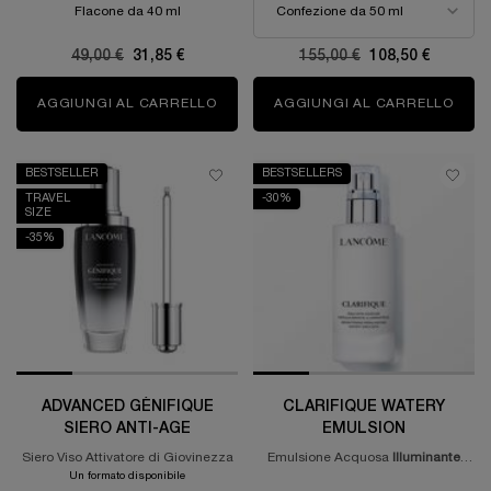
Flacone da 40 ml
Old price
49,00 €
New price
31,85 €
Old price
155,00 €
New price
108,50 €
AGGIUNGI AL CARRELLO
UV EXPERT SUPRA SCREEN SPF 50+
AGGIUNGI AL CARRELLO
BESTSELLER
BESTSELLERS
TRAVEL
-30%
SIZE
-35%
ADVANCED GÉNIFIQUE
CLARIFIQUE WATERY
SIERO ANTI-AGE
EMULSION
Siero Viso Attivatore di Giovinezza
Emulsione Acquosa
Illuminante
Riequilibrante
Un formato disponibile