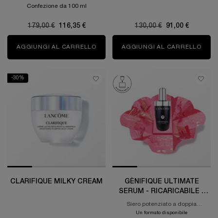
Confezione da 100 ml
Old price
179,00 €
New price
116,35 €
Old price
130,00 €
New price
91,00 €
AGGIUNGI AL CARRELLO
ADVANCED GÉNIFIQUE SIERO ANTI-A
AGGIUNGI AL CARRELLO
CLAR
-30%
CLARIFIQUE MILKY CREAM
GÉNIFIQUE ULTIMATE
SERUM - RICARICABILE -
EDIZIONE LIMITATA ANNO
Siero potenziato a doppia
NUOVO SIERO RIPARATORE
riparazione
Un formato disponibile