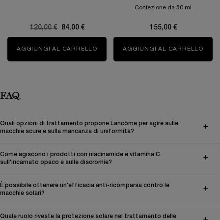
Confezione da 50 ml
Old price
120,00 €
New price
84,00 €
155,00 €
AGGIUNGI AL CARRELLO
CLARIFIQUE MILKY CREAM
AGGIUNGI AL CARRELLO
GÉNI
FAQ
Quali opzioni di trattamento propone Lancôme per agire sulle
macchie scure e sulla mancanza di uniformità?
Come agiscono i prodotti con niacinamide e vitamina C
sull'incarnato opaco e sulle discromie?
È possibile ottenere un'efficacia anti-ricomparsa contro le
macchie solari?
Quale ruolo riveste la protezione solare nel trattamento delle