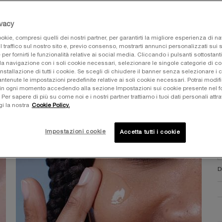
L
c
ivacy
S
okie, compresi quelli dei nostri partner, per garantirti la migliore esperienza di n
l traffico sul nostro sito e, previo consenso, mostrarti annunci personalizzati sui si
e per fornirti le funzionalità relative ai social media. Cliccando i pulsanti sottostanti
O
N
1
la navigazione con i soli cookie necessari, selezionare le singole categorie di c
installazione di tutti i cookie. Se scegli di chiudere il banner senza selezionare i 
tenute le impostazioni predefinite relative ai soli cookie necessari. Potrai modifi
in ogni momento accedendo alla sezione Impostazioni sui cookie presente nel fo
r sapere di più su come noi e i nostri partner trattiamo i tuoi dati personali attra
gi la nostra
Cookie Policy.
Impostazioni cookie
Accetta tutti i cookie
D