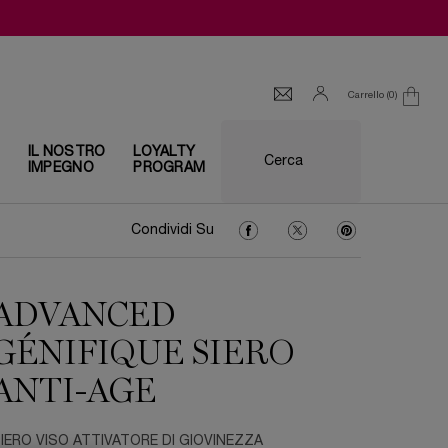
Carrello
0
0 prodotto
I
IL NOSTRO
LOYALTY
Cerca
IMPEGNO
PROGRAM
Condividi Su Facebook
Condividi Su Twitter
Condividi Su Pin
Condividi Su
ADVANCED
GÉNIFIQUE SIERO
ANTI-AGE
IERO VISO ATTIVATORE DI GIOVINEZZA