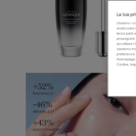
La tua pr
Usiamo i co
analizzare i
terze parti 
proseguire 
accettare l’
saranno man
preferenze 
Homepage. Pe
Cookie, leg