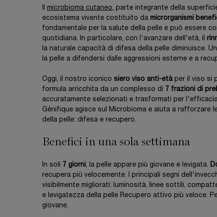
Il
microbioma cutaneo
, parte integrante della superfici
ecosistema vivente costituito da
microrganismi benefi
fondamentale per la salute della pelle e può essere c
quotidiana. In particolare, con l'avanzare dell'età, il
rin
la naturale capacità di difesa della pelle diminuisce. Un
la pelle a difendersi dalle aggressioni esterne e a rec
Oggi, il nostro iconico
siero viso anti-età
per il viso s
formula arricchita da un complesso di
7 frazioni di pre
accuratamente selezionati e trasformati per l'efficacia
Génifique agisce sul Microbioma e aiuta a rafforzare le 
della pelle: difesa e recupero.
Benefici in una sola settimana
In soli
7 giorni
, la pelle appare più giovane e levigata.
D
recupera più velocemente. I principali segni dell'inve
visibilmente migliorati: luminosità, linee sottili, compa
e levigatezza della pelle Recupero attivo più veloce. Pel
giovane.