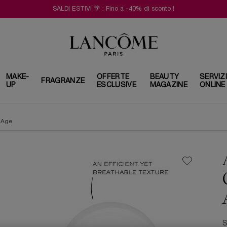
SALDI ESTIVI 🌴 : Fino a -40% di sconto !
MAKE-
OFFERTE
BEAUTY
SERVIZ
FRAGRANZE
UP
ESCLUSIVE
MAGAZINE
ONLINE
-Age
S