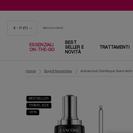
€ - IT (IT)
Servizio clienti
BEST
ESSENZIALI
SELLER E
TRATTAMENTI
ON-THE-GO
NOVITÀ
Contenuto principale
Home
Bogof November
Advanced Génifique Siero Anti
BESTSELLER
TRAVEL SIZE
-35%