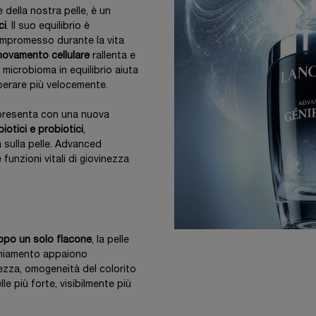
e della nostra pelle, è un
ci
. Il suo equilibrio è
ompromesso durante la vita
novamento cellulare
rallenta e
 microbioma in equilibrio aiuta
uperare più velocemente.
i presenta con una nuova
biotici e probiotici
,
 sulla pelle. Advanced
funzioni vitali di giovinezza
opo un solo flacone
, la pelle
cchiamento appaiono
ttezza, omogeneità del colorito
le più forte, visibilmente più