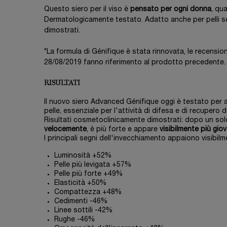
Questo siero per il viso è
pensato per ogni donna
, qua
Dermatologicamente testato. Adatto anche per pelli sens
dimostrati.
*La formula di Génifique è stata rinnovata, le recensio
28/08/2019 fanno riferimento al prodotto precedente.
RISULTATI
Il nuovo siero Advanced Génifique oggi è testato per a
pelle, essenziale per l'attività di difesa e di recupero d
Risultati cosmetoclinicamente dimostrati: dopo un sol
velocemente
, è più forte e appare
visibilmente più gio
I principali segni dell'invecchiamento appaiono visibilme
Luminosità +52%
Pelle più levigata +57%
Pelle più forte +49%
Elasticità +50%
Compattezza +48%
Cedimenti -46%
Linee sottili -42%
Rughe -46%