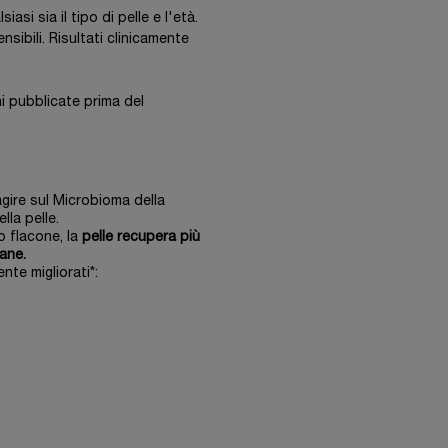
lsiasi sia il tipo di pelle e l'età.
ibili. Risultati clinicamente
ni pubblicate prima del
gire sul Microbioma della
ella pelle.
o flacone, la
pelle recupera più
vane.
nte migliorati*: