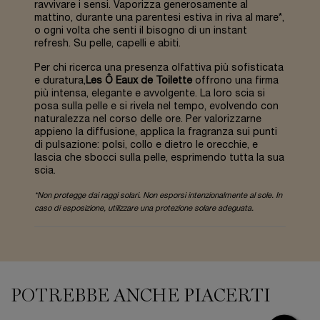
ravvivare i sensi. Vaporizza generosamente al
mattino, durante una parentesi estiva in riva al mare*,
o ogni volta che senti il bisogno di un instant
refresh. Su pelle, capelli e abiti.
Per chi ricerca una presenza olfattiva più sofisticata
e duratura,
Les Ô Eaux de Toilette
offrono una firma
più intensa, elegante e avvolgente. La loro scia si
posa sulla pelle e si rivela nel tempo, evolvendo con
naturalezza nel corso delle ore. Per valorizzarne
appieno la diffusione, applica la fragranza sui punti
di pulsazione: polsi, collo e dietro le orecchie, e
lascia che sbocci sulla pelle, esprimendo tutta la sua
scia.
*Non protegge dai raggi solari. Non esporsi intenzionalmente al sole. In
caso di esposizione, utilizzare una protezione solare adeguata.
PDP Slot 1 Section
POTREBBE ANCHE PIACERTI