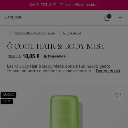
SALDI ESTIVI 🌴 : Fino a -40% di sconto !
0
Carrello
0 prodotto
Contenuto principale
...
Best Seller Per Categoria
Nuovi Arrivi
Ô COOL HAIR & BODY MIST
18,85 €
Disponibile
29,00 €
Old price
New price
Les Ô Juicy Hair & Body Mists sono il tuo nuovo gesto
fresco, colorato e compatto in movimento p ...
Scopri di più
NUOVO
-35%