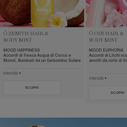
Ô ZENITH HAIR &
Ô OUI HAIR &
BODY MIST
BODY MIST
MOOD HAPPINESS
MOOD EUPHORIA
Accordi di fresca Acqua di Cocco e
Accordi di Litchi 
Monoï, illuminati da un Gelsomino Solare
avvolti da note di Va
intensità •
intensità •
SCOPRI
SCOPRI
pdp-section-full-img-layout-accordion