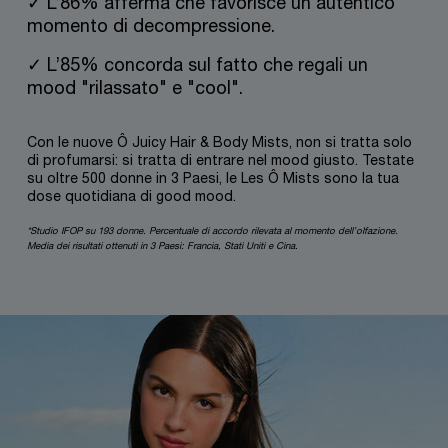
✓ L’86% afferma che favorisce un autentico
momento di decompressione.
✓ L’85% concorda sul fatto che regali un
mood "rilassato" e "cool".
Con le nuove Ô Juicy Hair & Body Mists, non si tratta solo
di profumarsi: si tratta di entrare nel mood giusto. Testate
su oltre 500 donne in 3 Paesi, le Les Ô Mists sono la tua
dose quotidiana di good mood.
*Studio IFOP su 193 donne. Percentuale di accordo rilevata al momento dell’olfazione.
Media dei risultati ottenuti in 3 Paesi: Francia, Stati Uniti e Cina.
pdp-section-full-two-columns-image_layout