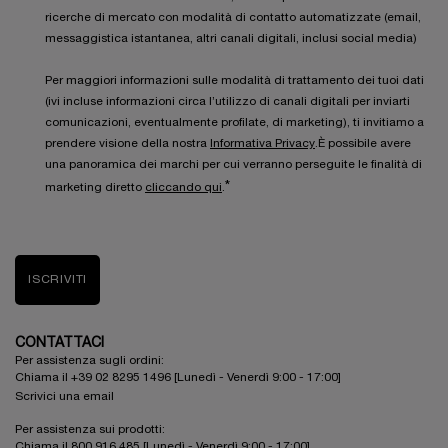
ricerche di mercato con modalità di contatto automatizzate (email,
messaggistica istantanea, altri canali digitali, inclusi social media)
Per maggiori informazioni sulle modalità di trattamento dei tuoi dati
(ivi incluse informazioni circa l’utilizzo di canali digitali per inviarti
comunicazioni, eventualmente profilate, di marketing), ti invitiamo a
prendere visione della nostra
Informativa Privacy
.È possibile avere
una panoramica dei marchi per cui verranno perseguite le finalità di
*
marketing diretto
cliccando qui
.
ISCRIVITI
CONTATTACI
Per assistenza sugli ordini:
Chiama il +39 02 8295 1496 [Lunedì - Venerdì 9:00 - 17:00]
Scrivici una email
Per assistenza sui prodotti:
Chiama il 800 916 485 [Lunedì - Venerdì 9:00 - 17:00]