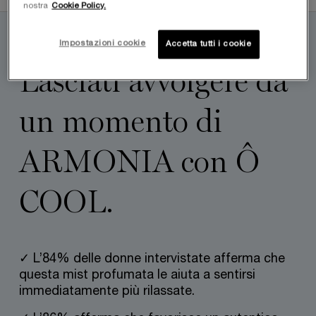
nostra
Cookie Policy.
pdp-section-benefits-highlighted_LayoutFragrance
Impostazioni cookie
Accetta tutti i cookie
QUALE MOOD SCEGLIERAI QUEST’ESTATE?
Lasciati avvolgere da
un momento di
ARMONIA con Ô
COOL.
✓ L’84% delle donne intervistate afferma che
questa mist profumata le aiuta a sentirsi
immediatamente più rilassate.