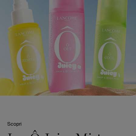
pdp-section-compare-world-of-o-mists
Scopri