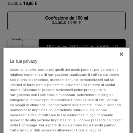
29,00 €
18,85 €
Old price
New price
Confezione da 100 ml
Selezionato
, 1 di 1
29,00 €
Old price
New price
18,85 €
Quantity
−
+
18,85 €
―
AGGIUNGI AL CARRELLO
Ô COOL
La tua privacy
LA TUA BELLEZZA, OVUNQUE TU VADA​ ️️️
Usiamo i cookie, compresi quelli dei nostri partner, per garantirti la
migliore esperienza di navigazione, analizzare il traffico sul nostro
I TUOI ESSENZIALI ON-THE-GO PER UN'ESTATE
sito e, previo consenso, mostrarti annunci personalizzati sui siti
RADIOSA​
internet di terze parti e per fornirti le funzionalità relative ai social
media. Cliccando i pulsanti sottostanti potrai proseguire la
ACQUISTA ORA
navigazione con i soli cookie necessari, selezionare le singole
categorie di cookie oppure accettare l’installazione di tutti i cookie.
Se scegli di chiudere il banner senza selezionare i cookie, saranno
mantenute le impostazioni predefinite relative ai soli cookie
pdp-section-quicklinks
pdp-section-product-description-fragrance-LAYOUT
PDP Section Accordion on Mobile
DESCRIZIONE
necessari. Potrai modificare le tue preferenze in ogni momento
accedendo alla sezione Impostazioni sui cookie presente nel footer
della Homepage. Per sapere di più su come noi e i nostri partner
INGREDIENTI
trattiamo i tuoi dati personali attraverso i Cookie, leggi la