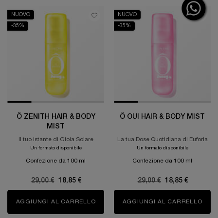
NUOVO
NUOVO
-35%
-35%
Ô ZENITH HAIR & BODY
Ô OUI HAIR & BODY MIST
MIST
Il tuo istante di Gioia Solare
La tua Dose Quotidiana di Euforia
Un formato disponibile
Un formato disponibile
Confezione da 100 ml
Confezione da 100 ml
Old price
29,00 €
New price
18,85 €
Old price
29,00 €
New price
18,85 €
AGGIUNGI AL CARRELLO
Ô ZENITH HAIR & BODY MIST
AGGIUNGI AL CARRELLO
Ô OU