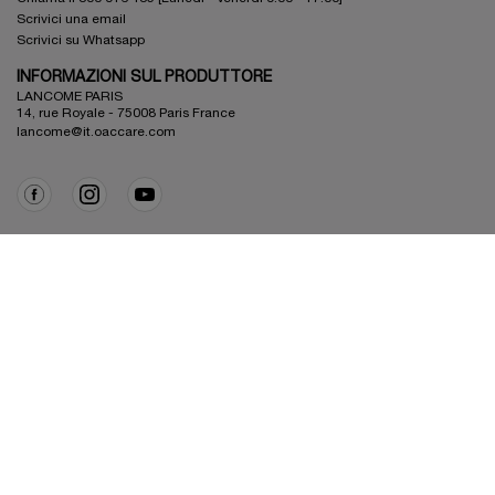
Scrivici una email
Scrivici su Whatsapp
INFORMAZIONI SUL PRODUTTORE
LANCOME PARIS
14, rue Royale - 75008 Paris France
lancome@it.oaccare.com
Purchase option
€ - IT (IT)
© Lancôme
2026