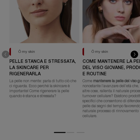
Ô my skin
Ô my skin
PELLE STANCA E STRESSATA,
COME MANTENERE LA PE
LA SKINCARE PER
DEL VISO GIOVANE, PROD
RIGENERARLA
E ROUTINE
La pelle non mente: parla di tutto ciò che
Come
mantenere la pelle del viso 
ci riguarda. Ecco perché la skincare è
nonostante l’avanzare dell’età che, 
importante! Come rigenerare la pelle
altre cose, rallenta il naturale proce
quando è stanca e stressata?
turnover cellulare? Esistono prodott
specifici che consentono di difender
pelle dai segni del tempo favorendo 
naturale processo di rinnovamento
cellulare.