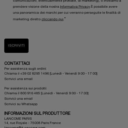
comunicazioni, eventualmente profilate, di marketing), ti invitiamo a
prendere visione della nostra
Informativa Privacy
.È possibile avere
una panoramica dei marchi per cui verranno perseguite le finalità di
*
marketing diretto
cliccando qui
.
ISCRIVITI
CONTATTACI
Per assistenza sugli ordini:
Chiama il +39 02 8295 1496 [Lunedì - Venerdì 9:00 - 17:00]
Scrivici una email
Per assistenza sui prodotti:
Chiama il 800 916 485 [Lunedì - Venerdì 9:00 - 17:00]
Scrivici una email
Scrivici su Whatsapp
INFORMAZIONI SUL PRODUTTORE
LANCOME PARIS
14, rue Royale - 75008 Paris France
lancome@it.oaccare.com