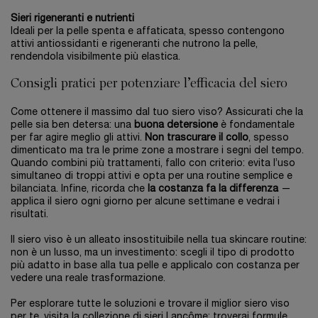
Sieri rigeneranti e nutrienti
Ideali per la pelle spenta e affaticata, spesso contengono
attivi antiossidanti e rigeneranti che nutrono la pelle,
rendendola visibilmente più elastica.
Consigli pratici per potenziare l’efficacia del siero
Come ottenere il massimo dal tuo siero viso? Assicurati che la
pelle sia ben detersa: una
buona detersione
è fondamentale
per far agire meglio gli attivi.
Non trascurare il collo
, spesso
dimenticato ma tra le prime zone a mostrare i segni del tempo.
Quando combini più trattamenti, fallo con criterio: evita l’uso
simultaneo di troppi attivi e opta per una routine semplice e
bilanciata. Infine, ricorda che
la costanza fa la differenza
—
applica il siero ogni giorno per alcune settimane e vedrai i
risultati.
Il siero viso è un alleato insostituibile nella tua skincare routine:
non è un lusso, ma un investimento: scegli il tipo di prodotto
più adatto in base alla tua pelle e applicalo con costanza per
vedere una reale trasformazione.
Per esplorare tutte le soluzioni e trovare il miglior siero viso
per te, visita la
collezione di sieri Lancôme
: troverai formule