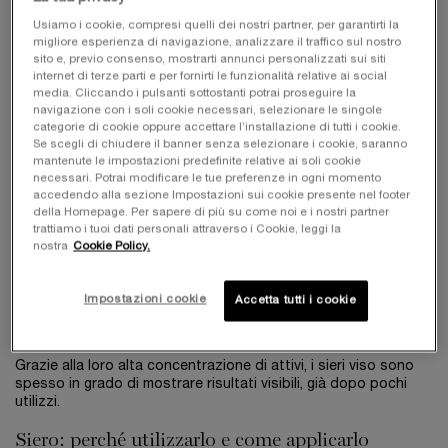
formulato per agire intensamente sulla pelle.
Usiamo i cookie, compresi quelli dei nostri partner, per garantirti la
migliore esperienza di navigazione, analizzare il traffico sul nostro
Tra i principali benefici del siero viso troviamo:
sito e, previo consenso, mostrarti annunci personalizzati sui siti
internet di terze parti e per fornirti le funzionalità relative ai social
Idratazione intensa
- un siero con attivi come l’acido
media. Cliccando i pulsanti sottostanti potrai proseguire la
ialuronico idrata la pelle e le dona un aspetto rimpolpato e
navigazione con i soli cookie necessari, selezionare le singole
fresco;
categorie di cookie oppure accettare l’installazione di tutti i cookie.
Luminosità immediata
- sieri con ingredienti come la vitamina
Se scegli di chiudere il banner senza selezionare i cookie, saranno
C illuminano l’incarnato e aiutano a combattere l’aspetto
mantenute le impostazioni predefinite relative ai soli cookie
spento;
necessari. Potrai modificare le tue preferenze in ogni momento
Uniformità del tono
- alcuni sieri riducono visibilmente le
accedendo alla sezione Impostazioni sui cookie presente nel footer
macchie scure e le discromie
della Homepage. Per sapere di più su come noi e i nostri partner
Riduzione delle rughe
- le formulazioni anti-age favoriscono
trattiamo i tuoi dati personali attraverso i Cookie, leggi la
il rinnovamento cellulare e la riduzione delle rughe;
nostra
Cookie Policy.
Azione lenitiva
- i sieri per pelli sensibili aiutano a ridurre
rossori, e sensazione di fastidio;
Miglioramento della texture cutanea
- i sieri con peptidi
Impostazioni cookie
Accetta tutti i cookie
aiutano a ottenere una pelle più liscia, uniforme e compatta,
uno dei risultati più apprezzati.
Grazie alla loro alta concentrazione di attivi, i sieri viso sono
spesso in grado di mostrare risultati visibili, già dopo pochi
utilizzi.
Siero: perché utilizzarlo e come applicarlo