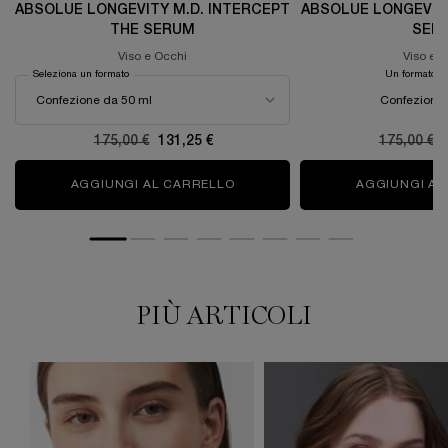
ABSOLUE LONGEVITY M.D. INTERCEPT
ABSOLUE LONGEVITY
THE SERUM
SER
Viso e Occhi
Viso e 
Seleziona un formato
Un formato di
Confezione 
Old price
175,00 €
New price
131,25 €
Old price
175,00 €
AGGIUNGI AL CARRELLO
ABSOLUE LONGEVITY M.D. INTE
AGGIUNGI AL
PIÙ ARTICOLI