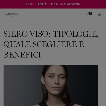
SALDI ESTIVI 🌴 : Fino a -40% di sconto !
0
Carrello
0 prodotto
Contenuto principale
SIERO VISO: TIPOLOGIE,
QUALE SCEGLIERE E
BENEFICI