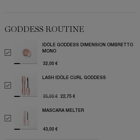
PDP Routine Section
GODDESS ROUTINE
IDÔLE GODDESS DIMENSION OMBRETTO
MONO
Select Idôle Goddess Dimension Ombretto Mono
32,00 €
LASH IDÔLE CURL GODDESS
Select Lash Idôle Curl Goddess
Old price
35,00 €
New price
22,75 €
MASCARA MELTER
Select Mascara Melter
43,00 €