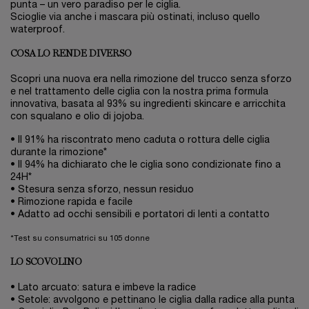
punta – un vero paradiso per le ciglia.
Scioglie via anche i mascara più ostinati, incluso quello
waterproof.
COSA LO RENDE DIVERSO
Scopri una nuova era nella rimozione del trucco senza sforzo
e nel trattamento delle ciglia con la nostra prima formula
innovativa, basata al 93% su ingredienti skincare e arricchita
con squalano e olio di jojoba.
• Il 91% ha riscontrato meno caduta o rottura delle ciglia
durante la rimozione*
• Il 94% ha dichiarato che le ciglia sono condizionate fino a
24H*
• Stesura senza sforzo, nessun residuo
• Rimozione rapida e facile
• Adatto ad occhi sensibili e portatori di lenti a contatto
*Test su consumatrici su 105 donne
LO SCOVOLINO
• Lato arcuato: satura e imbeve la radice
• Setole: avvolgono e pettinano le ciglia dalla radice alla punta