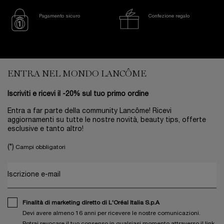
Pagamento sicuro
Confezione regalo
Footer navigation
ENTRA NEL MONDO LANCÔME
Iscriviti e ricevi il -20% sul tuo primo ordine
Entra a far parte della community Lancôme! Ricevi
aggiornamenti su tutte le nostre novità, beauty tips, offerte
esclusive e tanto altro!
(*)
Campi obbligatori
Iscrizione e-mail
Finalità di marketing diretto di L'Oréal Italia S.p.A
Devi avere almeno 16 anni per ricevere le nostre comunicazioni.
Potrai revocare il tuo consenso in qualsiasi momento attraverso il link