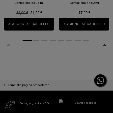
Confezione da 25 ml
Confezione da 50 ml
Old price
48,00 €
New price
31,20 €
77,00 €
AGGIUNGI AL CARRELLO
LA BASE PRO
AGGIUNGI AL CARRELLO
HYDR
PDP Reviews
Torna alla pagina precedente
3 campioni deluxe
Consegna gratuita da 50€