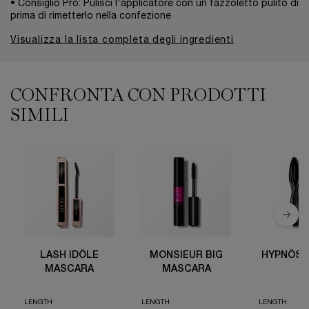
• Consiglio Pro: Pulisci l'applicatore con un fazzoletto pulito di
prima di rimetterlo nella confezione
Visualizza la lista completa degli ingredienti
CONFRONTA CON PRODOTTI
Tabella Comparativa PDP
SIMILI
Lash Idôle Mascara
Monsieur Big Mascara
Hypnôse Drama
Définicils Mascara
Mascara Melter
LASH IDÔLE
MONSIEUR BIG
HYPNÔSE
MASCARA
MASCARA
LENGTH
LENGTH
LENGTH