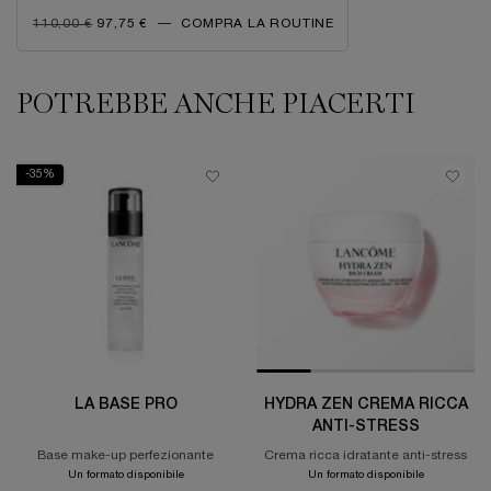
OLD PRICE
NEW PRICE
110,00 €
97,75 €
―
COMPRA LA ROUTINE
MASCARA MELTER
POTREBBE ANCHE PIACERTI
PDP Slot 1 Section
-35%
LA BASE PRO
HYDRA ZEN CREMA RICCA
ANTI-STRESS
Base make-up perfezionante
Crema ricca idratante anti-stress
Un formato disponibile
Un formato disponibile