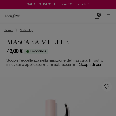
SALDI ESTIVI 🌴 : Fino a -40% di sconto !
0
Carrello
0 prodotto
Contenuto principale
Home
Make-Up
MASCARA MELTER
43,00 €
Disponibile
Scopri l'eccellenza nella rimozione del mascara. Il nostro
innovativo applicatore, che abbraccia le ...
Scopri di più