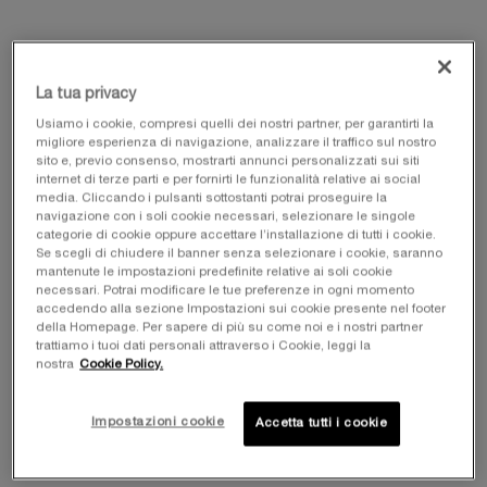
Seleziona un formato
Seleziona una/un tono per Mascara Melter
Mascara Melter
La tua privacy
Usiamo i cookie, compresi quelli dei nostri partner, per garantirti la
migliore esperienza di navigazione, analizzare il traffico sul nostro
sito e, previo consenso, mostrarti annunci personalizzati sui siti
All
Bianco
internet di terze parti e per fornirti le funzionalità relative ai social
media. Cliccando i pulsanti sottostanti potrai proseguire la
navigazione con i soli cookie necessari, selezionare le singole
Selected
Mascara Melter, 1 of 1
categorie di cookie oppure accettare l’installazione di tutti i cookie.
Se scegli di chiudere il banner senza selezionare i cookie, saranno
mantenute le impostazioni predefinite relative ai soli cookie
necessari. Potrai modificare le tue preferenze in ogni momento
accedendo alla sezione Impostazioni sui cookie presente nel footer
della Homepage. Per sapere di più su come noi e i nostri partner
LA TUA BELLEZZA, OVUNQUE TU VADA​ ️️️
trattiamo i tuoi dati personali attraverso i Cookie, leggi la
nostra
Cookie Policy.
I TUOI ESSENZIALI ON-THE-GO PER UN'ESTATE
RADIOSA​
Impostazioni cookie
Accetta tutti i cookie
ACQUISTA ORA