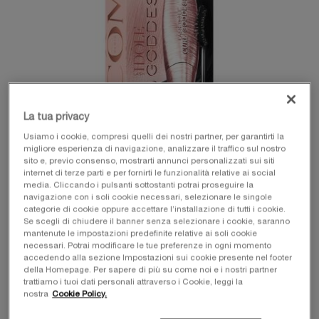
La tua privacy
Usiamo i cookie, compresi quelli dei nostri partner, per garantirti la
migliore esperienza di navigazione, analizzare il traffico sul nostro
sito e, previo consenso, mostrarti annunci personalizzati sui siti
internet di terze parti e per fornirti le funzionalità relative ai social
media. Cliccando i pulsanti sottostanti potrai proseguire la
navigazione con i soli cookie necessari, selezionare le singole
categorie di cookie oppure accettare l’installazione di tutti i cookie.
Se scegli di chiudere il banner senza selezionare i cookie, saranno
mantenute le impostazioni predefinite relative ai soli cookie
necessari. Potrai modificare le tue preferenze in ogni momento
accedendo alla sezione Impostazioni sui cookie presente nel footer
Una sola formato disponibile:
Cofanetto
-
63,00 €
della Homepage. Per sapere di più su come noi e i nostri partner
trattiamo i tuoi dati personali attraverso i Cookie, leggi la
nostra
Cookie Policy.
Cofanetto
Selezionato
, 1 di 1
63,00 €