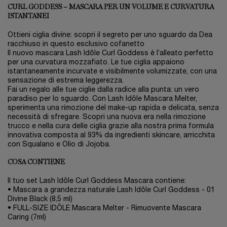
CURL GODDESS – MASCARA PER UN VOLUME E CURVATURA
ISTANTANEI
Ottieni ciglia divine: scopri il segreto per uno sguardo da Dea
racchiuso in questo esclusivo cofanetto
Il nuovo mascara Lash Idôle Curl Goddess è l’alleato perfetto
per una curvatura mozzafiato. Le tue ciglia appaiono
istantaneamente incurvate e visibilmente volumizzate, con una
sensazione di estrema leggerezza.
Fai un regalo alle tue ciglie dalla radice alla punta: un vero
paradiso per lo sguardo. Con Lash Idôle Mascara Melter,
sperimenta una rimozione del make-up rapida e delicata, senza
necessità di sfregare. Scopri una nuova era nella rimozione
trucco e nella cura delle ciglia grazie alla nostra prima formula
innovativa composta al 93% da ingredienti skincare, arricchita
con Squalano e Olio di Jojoba.
COSA CONTIENE
Il tuo set Lash Idôle Curl Goddess Mascara contiene:
• Mascara a grandezza naturale Lash Idôle Curl Goddess - 01
Divine Black (8,5 ml)
• FULL-SIZE IDÔLE Mascara Melter - Rimuovente Mascara
Caring (7ml)