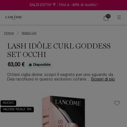
SALDI ESTIVI 🌴 : Fino a -40% di sconto !
0
Carrello
0 prodotto
Contenuto principale
Home
Make-Up
LASH IDÔLE CURL GODDESS
SET OCCHI
63,00 €
Disponibile
Ottieni ciglia divine: scopri il segreto per uno sguardo da
Dea racchiuso in questo esclusivo cofane ...
Scopri di più
NUOVO
VALORE REALE 78€