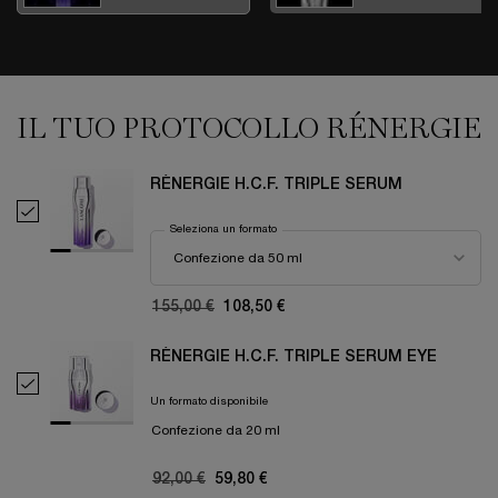
EYE
IL TUO PROTOCOLLO RÉNERGIE
IL TUO PROTOCOLLO RÉNERGIE
RÉNERGIE H.C.F. TRIPLE SERUM
Select RÉNERGIE H.C.F. TRIPLE SERUM
Seleziona un formato
Old price
155,00 €
New price
108,50 €
RÉNERGIE H.C.F. TRIPLE SERUM EYE
Select RÉNERGIE H.C.F. TRIPLE SERUM EYE
Un formato disponibile
Confezione da 20 ml
Old price
92,00 €
New price
59,80 €