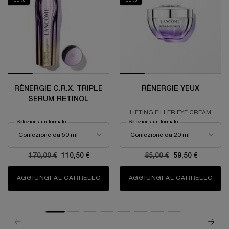
-35%
-30%
RÉNERGIE C.R.X. TRIPLE
RÉNERGIE YEUX
SERUM RETINOL
LIFTING FILLER EYE CREAM
Seleziona un formato
Seleziona un formato
Old price
170,00 €
New price
110,50 €
Old price
85,00 €
New price
59,50 €
AGGIUNGI AL CARRELLO
RÉNERGIE C.R.X. TRIPLE SERUM RETI
AGGIUNGI AL CARRELLO
RÉN