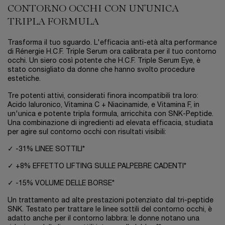
CONTORNO OCCHI CON UN'UNICA
TRIPLA FORMULA
Trasforma il tuo sguardo. L'efficacia anti-età alta performance
di Rénergie H.C.F. Triple Serum ora calibrata per il tuo contorno
occhi. Un siero così potente che H.C.F. Triple Serum Eye, è
stato consigliato da donne che hanno svolto procedure
estetiche.
Tre potenti attivi, considerati finora incompatibili tra loro:
Acido Ialuronico, Vitamina C + Niacinamide, e Vitamina F, in
un'unica e potente tripla formula, arricchita con SNK-Peptide.
Una combinazione di ingredienti ad elevata efficacia, studiata
per agire sul contorno occhi con risultati visibili:
✓ -31% LINEE SOTTILI*
✓ +8% EFFETTO LIFTING SULLE PALPEBRE CADENTI*
✓ -15% VOLUME DELLE BORSE*
Un trattamento ad alte prestazioni potenziato dal tri-peptide
SNK. Testato per trattare le linee sottili del contorno occhi, è
adatto anche per il contorno labbra: le donne notano una