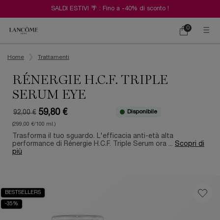
SALDI ESTIVI 🌴 : Fino a -40% di sconto !
0
Carrello
0 prodotto
Contenuto principale
Home
Trattamenti
RÉNERGIE H.C.F. TRIPLE
SERUM EYE
59,80 €
Disponibile
92,00 €
Old price
New price
(299,00 €/100 ml.)
Trasforma il tuo sguardo. L'efficacia anti-età alta
performance di Rénergie H.C.F. Triple Serum ora ...
Scopri di
più
BESTSELLERS
-35%