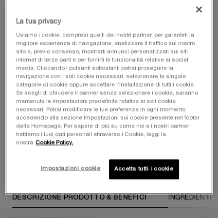
La tua privacy
Una sola formato disponibile:
Confezione da 20 ml
-
92,00 €
59,80 €
Usiamo i cookie, compresi quelli dei nostri partner, per garantirti la
(299,00 €/100 ml.)
Old price
New price
migliore esperienza di navigazione, analizzare il traffico sul nostro
sito e, previo consenso, mostrarti annunci personalizzati sui siti
Confezione da 20 ml
internet di terze parti e per fornirti le funzionalità relative ai social
Selezionato
, 1 di 1
92,00 €
Old price
New price
59,80 €
media. Cliccando i pulsanti sottostanti potrai proseguire la
navigazione con i soli cookie necessari, selezionare le singole
categorie di cookie oppure accettare l’installazione di tutti i cookie.
Se scegli di chiudere il banner senza selezionare i cookie, saranno
mantenute le impostazioni predefinite relative ai soli cookie
LA TUA BELLEZZA, OVUNQUE TU VADA​ ️️️
necessari. Potrai modificare le tue preferenze in ogni momento
I TUOI ESSENZIALI ON-THE-GO PER UN'ESTATE
accedendo alla sezione Impostazioni sui cookie presente nel footer
RADIOSA​
della Homepage. Per sapere di più su come noi e i nostri partner
trattiamo i tuoi dati personali attraverso i Cookie, leggi la
nostra
Cookie Policy.
ACQUISTA ORA
Impostazioni cookie
Accetta tutti i cookie
PDP Tabs
DESCRIZIONE PRODOTTO & BENEFICI
INGREDIENTI