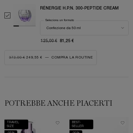
RÉNERGIE H.P.N. 300-PEPTIDE CREAM
Select RÉNERGIE H.P.N. 300-PEPTIDE CREAM
Seleziona un formato
Old price
125,00 €
New price
81,25 €
OLD PRICE
NEW PRICE
372,00 €
249,55 €
―
COMPRA LA ROUTINE
RÉNERGIE H.C.F. TRIPLE SERUM EYE
PDP Reviews
POTREBBE ANCHE PIACERTI
PDP Slot 1 Section
TRAVEL
BEST-
SIZE
SELLER