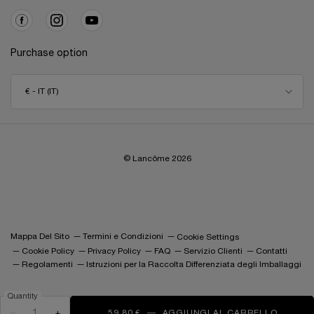
Purchase option
€ - IT (IT)
© Lancôme
2026
Mappa Del Sito
Termini e Condizioni
Cookie Settings
Cookie Policy
Privacy Policy
FAQ
Servizio Clienti
Contatti
Regolamenti
Istruzioni per la Raccolta Differenziata degli Imballaggi
Quantity
−
+
59,80 €
―
AGGIUNGI AL CARRELLO
RÉNERGI