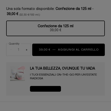
Una sola formato disponibile:
Confezione da 125 ml
-
39,00 €
(32,50 €/100 ml.)
Confezione da 125 ml
Selezionato
, 1 di 1
39,00 €
Quantity
−
+
39,00 €
―
AGGIUNGI AL CARRELLO
GEL ÉC
LA TUA BELLEZZA, OVUNQUE TU VADA​ ️️️
I TUOI ESSENZIALI ON-THE-GO PER UN'ESTATE
RADIOSA​
ACQUISTA ORA