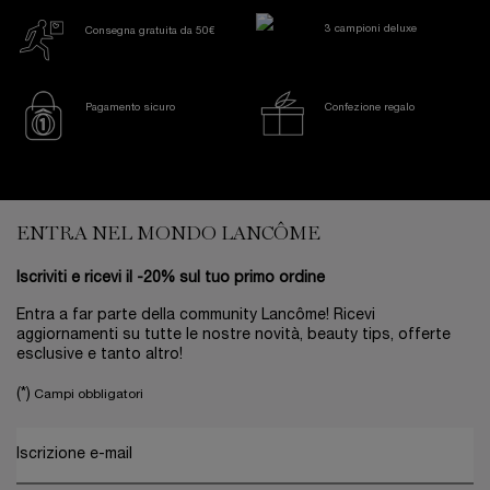
3 campioni deluxe
Consegna gratuita da 50€
Pagamento sicuro
Confezione regalo
Footer navigation
ENTRA NEL MONDO LANCÔME
Iscriviti e ricevi il -20% sul tuo primo ordine
Entra a far parte della community Lancôme! Ricevi
aggiornamenti su tutte le nostre novità, beauty tips, offerte
esclusive e tanto altro!
(*)
Campi obbligatori
Iscrizione e-mail