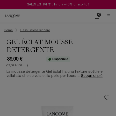
SALDI ESTIVI 🌴 : Fino a -40% di sconto !
0
Carrello
0 prodotto
Contenuto principale
Home
Flash Sales Skincare
GEL ÉCLAT MOUSSE
DETERGENTE
39,00 €
Disponibile
(32,50 €/100 ml.)
La mousse detergente Gel Éclat ha una texture sottile e
vellutata che scivola sulla pelle per libera ...
Scopri di più