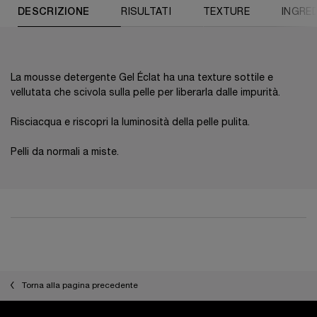
PDP Tabs
DESCRIZIONE
RISULTATI
TEXTURE
INGRED
La mousse detergente Gel Éclat ha una texture sottile e
vellutata che scivola sulla pelle per liberarla dalle impurità.
Risciacqua e riscopri la luminosità della pelle pulita.
Pelli da normali a miste.
PDP Reviews
Torna alla pagina precedente