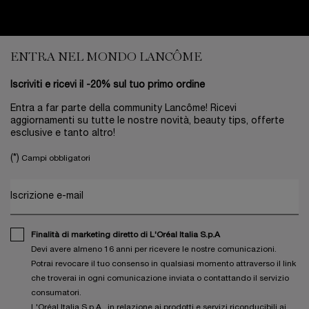
Footer navigation
ENTRA NEL MONDO LANCÔME
Iscriviti e ricevi il -20% sul tuo primo ordine
Entra a far parte della community Lancôme! Ricevi
aggiornamenti su tutte le nostre novità, beauty tips, offerte
esclusive e tanto altro!
(*)
Campi obbligatori
Iscrizione e-mail
Finalità di marketing diretto di L'Oréal Italia S.p.A
Devi avere almeno 16 anni per ricevere le nostre comunicazioni.
Potrai revocare il tuo consenso in qualsiasi momento attraverso il link
che troverai in ogni comunicazione inviata o contattando il servizio
consumatori.
L'Oréal Italia S.p.A., in relazione ai prodotti e servizi riconducibili ai