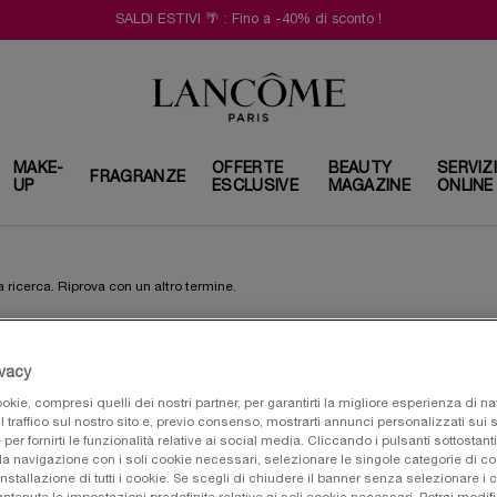
SALDI ESTIVI 🌴 : Fino a -40% di sconto !
MAKE-
OFFERTE
BEAUTY
SERVIZ
FRAGRANZE
UP
ESCLUSIVE
MAGAZINE
ONLINE
 ricerca. Riprova con un altro termine.
ivacy
okie, compresi quelli dei nostri partner, per garantirti la migliore esperienza di n
l traffico sul nostro sito e, previo consenso, mostrarti annunci personalizzati sui si
e per fornirti le funzionalità relative ai social media. Cliccando i pulsanti sottostanti
la navigazione con i soli cookie necessari, selezionare le singole categorie di c
installazione di tutti i cookie. Se scegli di chiudere il banner senza selezionare i 