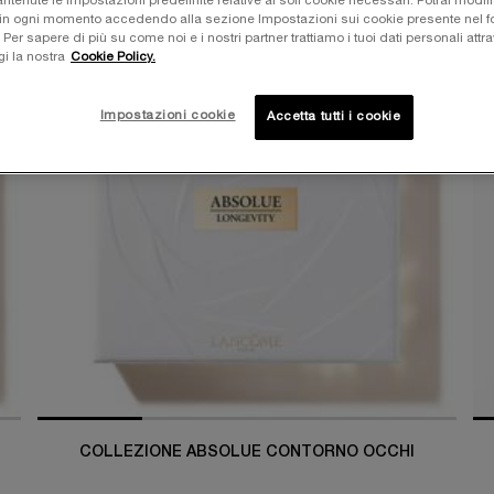
tenute le impostazioni predefinite relative ai soli cookie necessari. Potrai modifi
in ogni momento accedendo alla sezione Impostazioni sui cookie presente nel fo
NOVITÀ
r sapere di più su come noi e i nostri partner trattiamo i tuoi dati personali attra
-30%
gi la nostra
Cookie Policy.
-
Impostazioni cookie
Accetta tutti i cookie
COLLEZIONE ABSOLUE CONTORNO OCCHI