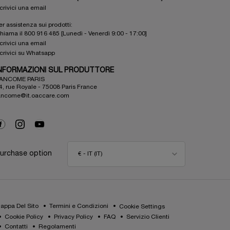
crivici una email
er assistenza sui prodotti:
hiama il 800 916 485 [Lunedì - Venerdì 9:00 - 17:00]
crivici una email
crivici su Whatsapp
NFORMAZIONI SUL PRODUTTORE
ANCOME PARIS
4, rue Royale - 75008 Paris France
ancome@it.oaccare.com
urchase option
€ - IT (IT)
appa Del Sito
Termini e Condizioni
Cookie Settings
Cookie Policy
Privacy Policy
FAQ
Servizio Clienti
Contatti
Regolamenti