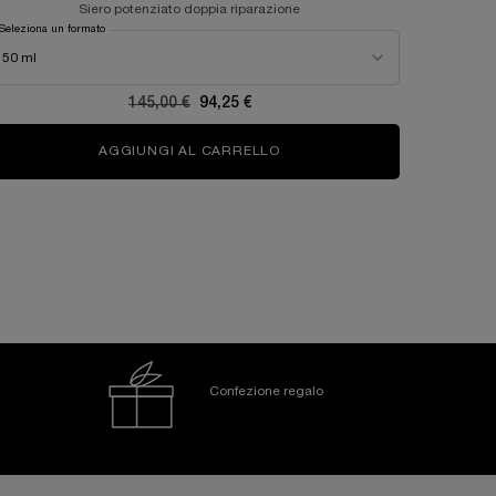
Siero potenziato doppia riparazione
CREMA VIS
Seleziona un formato
Seleziona u
Old price
145,00 €
New price
94,25 €
UE CONTORNO OCCHI
AGGIUNGI AL CARRELLO
GÉNIFIQUE ULTIMATE SERUM
Confezione regalo