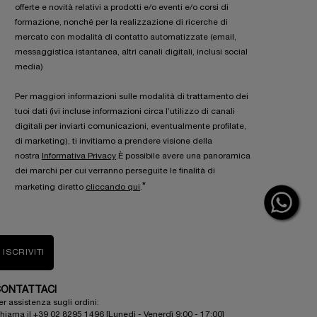
offerte e novità relativi a prodotti e/o eventi e/o corsi di
formazione, nonché per la realizzazione di ricerche di
mercato con modalità di contatto automatizzate (email,
messaggistica istantanea, altri canali digitali, inclusi social
media)
Per maggiori informazioni sulle modalità di trattamento dei
tuoi dati (ivi incluse informazioni circa l’utilizzo di canali
digitali per inviarti comunicazioni, eventualmente profilate,
di marketing), ti invitiamo a prendere visione della
nostra
Informativa Privacy
.È possibile avere una panoramica
dei marchi per cui verranno perseguite le finalità di
*
marketing diretto
cliccando qui
.
ISCRIVITI
ONTATTACI
er assistenza sugli ordini:
hiama il +39 02 8295 1496 [Lunedì - Venerdì 9:00 - 17:00]