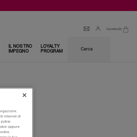
Carrello
0
0 prodotto
I
IL NOSTRO
LOYALTY
Cerca
IMPEGNO
PROGRAM
avigazione,
ti internet di
 potrai
ookie oppure
cookie,