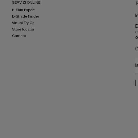
SERVIZI ONLINE
E-Skin Expert
I
E-Shade Finder
Virtual Try On
E
Store locator
a
Carriere
o
(*
I