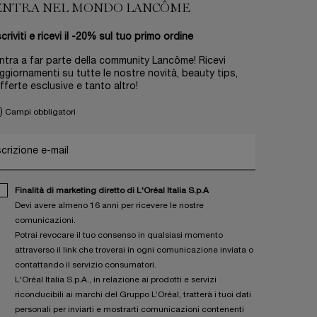
ENTRA NEL MONDO LANCÔME
scriviti e ricevi il -20% sul tuo primo ordine
ntra a far parte della community Lancôme! Ricevi
ggiornamenti su tutte le nostre novità, beauty tips,
fferte esclusive e tanto altro!
)
Campi obbligatori
scrizione e-mail
Finalità di marketing diretto di L'Oréal Italia S.p.A
Devi avere almeno 16 anni per ricevere le nostre
comunicazioni.
Potrai revocare il tuo consenso in qualsiasi momento
attraverso il link che troverai in ogni comunicazione inviata o
contattando il servizio consumatori.
L'Oréal Italia S.p.A., in relazione ai prodotti e servizi
riconducibili ai marchi del Gruppo L’Oréal, tratterà i tuoi dati
personali per inviarti e mostrarti comunicazioni contenenti