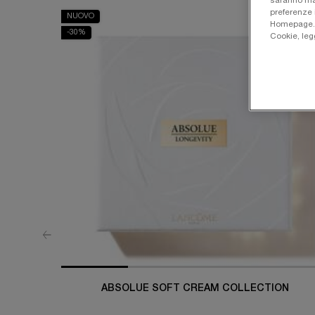
saranno man
preferenze 
NUOVO
Homepage. Pe
-30%
Cookie, leg
ABSOLUE SOFT CREAM COLLECTION