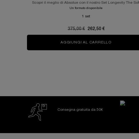
Scopri il meglio di Absolue con il nostro Set Longevity The Sof
Cream
Un formato disponibile
1 set
Old price
375,00 €
New price
262,50 €
AGGIUNGI AL CARRELLO
ABSOLUE SO
Consegna gratuita da 50€
Footer navigation