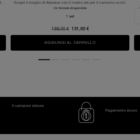
t
Scopri il meglio di Absolue con il nostro set per il contorno occhi.
Un formato disponibile
1 set
Old price
188,00 €
New price
131,60 €
FT CREAM COLLECTION
AGGIUNGI AL CARRELLO
COLLEZIONE ABSOL
3 campioni deluxe
Pagamento sicuro