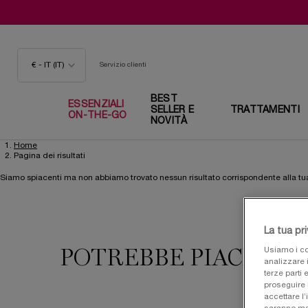
€ - IT (IT)
Servizio clienti
BEST
ESSENZIALI
SELLER E
TRATTAMENTI
ON-THE-GO
NOVITÀ
Home
Contenuto principale
Pagina dei risultati
Siamo spiacenti ma non abbiamo trovato nessun risultato corrispondente alla tua
La tua pr
Usiamo i co
POTREBBE PIACERTI
analizzare i
terze parti 
proseguire 
accettare l’