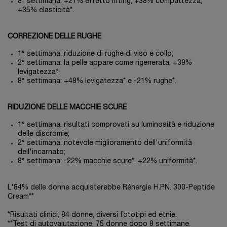
8° settimana: +27% effetto lifting, +38% compattezza,
+35% elasticità*.
CORREZIONE DELLE RUGHE
1° settimana: riduzione di rughe di viso e collo;
2° settimana: la pelle appare come rigenerata, +39%
levigatezza*;
8° settimana: +48% levigatezza* e -21% rughe*.
RIDUZIONE DELLE MACCHIE SCURE
1° settimana: risultati comprovati su luminosità e riduzione
delle discromie;
2° settimana: notevole miglioramento dell'uniformità
dell'incarnato;
8° settimana: -22% macchie scure*, +22% uniformità*.
L'84% delle donne acquisterebbe Rénergie H.P.N. 300-Peptide
Cream**
*Risultati clinici, 84 donne, diversi fototipi ed etnie.
**Test di autovalutazione, 75 donne dopo 8 settimane.