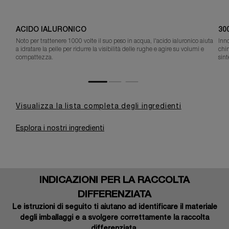
ACIDO IALURONICO
30
Noto per trattenere 1000 volte il suo peso in acqua, l'acido ialuronico aiuta
Inno
a idratare la pelle per ridurre la visibilità delle rughe e agire su volumi e
chi
compattezza.
sint
Visualizza la lista completa degli ingredienti
Esplora i nostri ingredienti
INDICAZIONI PER LA RACCOLTA
DIFFERENZIATA
Le istruzioni di seguito ti aiutano ad identificare il materiale
degli imballaggi e a svolgere correttamente la raccolta
differenziata.