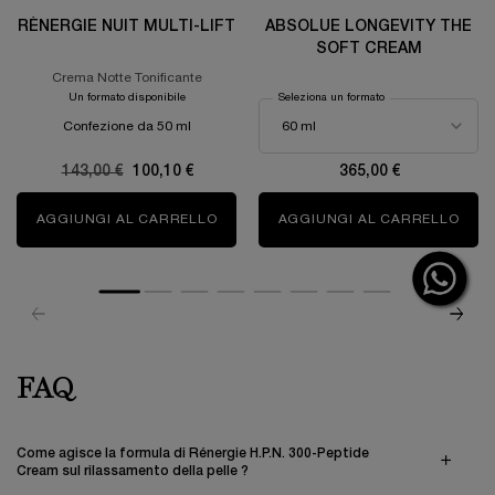
RÉNERGIE NUIT MULTI-LIFT
ABSOLUE LONGEVITY THE
SOFT CREAM
Crema Notte Tonificante
Un formato disponibile
Seleziona un formato
Confezione da 50 ml
Old price
143,00 €
New price
100,10 €
365,00 €
AGGIUNGI AL CARRELLO
RÉNERGIE NUIT MULTI-LIFT
AGGIUNGI AL CARRELLO
ABS
FAQ
Informazioni di sicurezza
Come agisce la formula di Rénergie H.P.N. 300-Peptide
Cream sul rilassamento della pelle ?