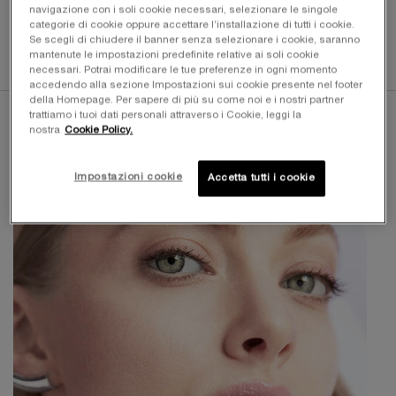
RADIOSA​
navigazione con i soli cookie necessari, selezionare le singole
categorie di cookie oppure accettare l’installazione di tutti i cookie.
Se scegli di chiudere il banner senza selezionare i cookie, saranno
ACQUISTA ORA
mantenute le impostazioni predefinite relative ai soli cookie
necessari. Potrai modificare le tue preferenze in ogni momento
accedendo alla sezione Impostazioni sui cookie presente nel footer
PDP Product description section
della Homepage. Per sapere di più su come noi e i nostri partner
trattiamo i tuoi dati personali attraverso i Cookie, leggi la
nostra
Cookie Policy.
Impostazioni cookie
Accetta tutti i cookie