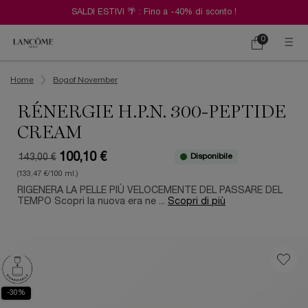
SALDI ESTIVI 🌴 : Fino a -40% di sconto !
0
Carrello
0 prodotto
Contenuto principale
Home
Bogof November
RÉNERGIE H.P.N. 300-PEPTIDE
CREAM
100,10 €
Disponibile
143,00 €
Old price
New price
(133,47 €/100 ml.)
RIGENERA LA PELLE PIÙ VELOCEMENTE DEL PASSARE DEL
TEMPO Scopri la nuova era ne ...
Scopri di più
-30%