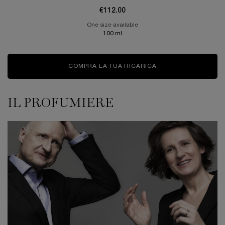
€112.00
One size available
100 ml
COMPRA LA TUA RICARICA
IL PROFUMIERE
Il profumiere