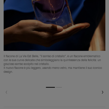
Il flacone di La Vie Est Belle, "Il sorriso di cristallo", è un flacone emblematico
con le sue curve delicate che simboleggiano la quintessenza della felicità: un
grazioso sorriso scolpito nel cristallo.
Il nuovo flacone è più leggero, usando meno vetro, ma mantiene il suo iconico
design.
PDP Comparison Table
PDP Reviews