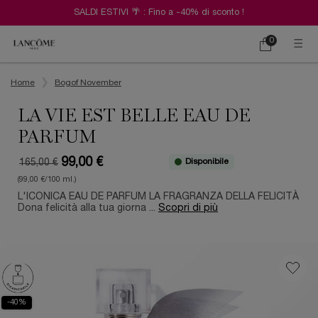
SALDI ESTIVI 🌴 : Fino a -40% di sconto !
0
Carrello
0 prodotto
Contenuto principale
Home
Bogof November
LA VIE EST BELLE EAU DE
PARFUM
99,00 €
Disponibile
165,00 €
Old price
New price
(99,00 €/100 ml.)
L'ICONICA EAU DE PARFUM LA FRAGRANZA DELLA FELICITÀ
Dona felicità alla tua giorna ...
Scopri di più
-40%