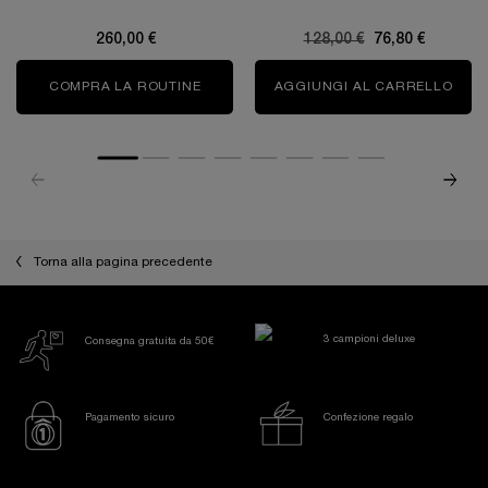
260,00 €
Old price
128,00 €
New price
76,80 €
COMPRA LA ROUTINE
LA VIE EST BELLE KIT RICARICA
AGGIUNGI AL CARRELLO
LA V
Informazioni di sicurezza
Torna alla pagina precedente
3 campioni deluxe
Consegna gratuita da 50€
Pagamento sicuro
Confezione regalo