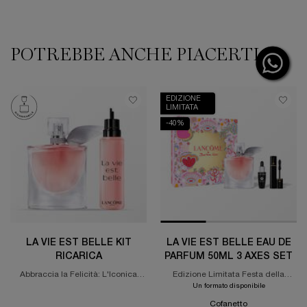
POTREBBE ANCHE PIACERTI
PDP Slot 1 Section
EDIZIONE
LIMITATA
-40%
LA VIE EST BELLE KIT
LA VIE EST BELLE EAU DE
RICARICA
PARFUM 50ML 3 AXES SET
Abbraccia la Felicità: L'Iconica
Edizione Limitata Festa della
Fragranza, Ora Ricaricabile.
Mamma
Un formato disponibile
Cofanetto