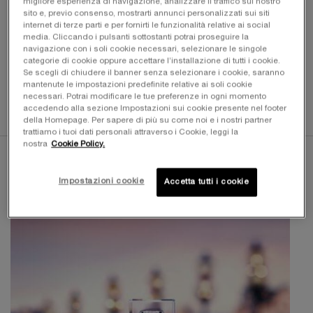
migliore esperienza di navigazione, analizzare il traffico sul nostro
sito e, previo consenso, mostrarti annunci personalizzati sui siti
internet di terze parti e per fornirti le funzionalità relative ai social
media. Cliccando i pulsanti sottostanti potrai proseguire la
LA TUA BELLEZZA, OVUNQUE TU VADA​ ️️️
navigazione con i soli cookie necessari, selezionare le singole
I TUOI ESSENZIALI ON-THE-GO PER UN'ESTATE
categorie di cookie oppure accettare l’installazione di tutti i cookie.
RADIOSA​
Se scegli di chiudere il banner senza selezionare i cookie, saranno
mantenute le impostazioni predefinite relative ai soli cookie
necessari. Potrai modificare le tue preferenze in ogni momento
ACQUISTA ORA
accedendo alla sezione Impostazioni sui cookie presente nel footer
della Homepage. Per sapere di più su come noi e i nostri partner
trattiamo i tuoi dati personali attraverso i Cookie, leggi la
PDP Product description section
nostra
Cookie Policy.
Impostazioni cookie
Accetta tutti i cookie