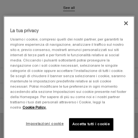
See all
shades
LA TUA BELLEZZA, OVUNQUE TU VADA​ ️️️
La tua privacy
I TUOI ESSENZIALI ON-THE-GO PER UN'ESTATE
RADIOSA​
Usiamo i cookie, compresi quelli dei nostri partner, per garantirti la
migliore esperienza di navigazione, analizzare il traffico sul nostro
sito e, previo consenso, mostrarti annunci personalizzati sui siti
ACQUISTA ORA
internet di terze parti e per fornirti le funzionalità relative ai social
media. Cliccando i pulsanti sottostanti potrai proseguire la
navigazione con i soli cookie necessari, selezionare le singole
pdp-section-quicklinks
PDP Description Section Accordion on Mobile
categorie di cookie oppure accettare l’installazione di tutti i cookie.
DESCRIZIONE
Se scegli di chiudere il banner senza selezionare i cookie, saranno
mantenute le impostazioni predefinite relative ai soli cookie
necessari. Potrai modificare le tue preferenze in ogni momento
PRODOTTO BENEFICI
accedendo alla sezione Impostazioni sui cookie presente nel footer
della Homepage. Per sapere di più su come noi e i nostri partner
trattiamo i tuoi dati personali attraverso i Cookie, leggi la
INGREDIENTI
nostra
Cookie Policy.
Impostazioni cookie
Accetta tutti i cookie