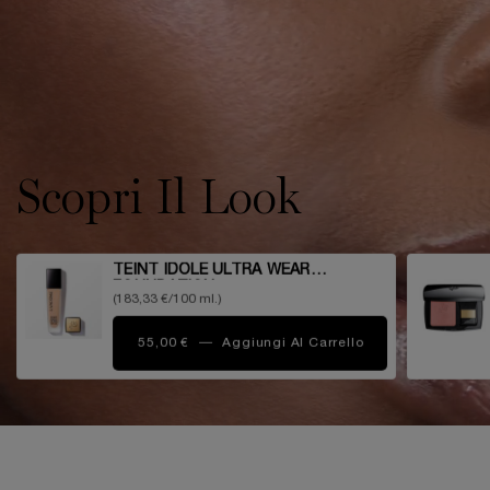
Scopri Il Look
TEINT IDOLE ULTRA WEAR
FOUNDATION
(183,33 €/100 ml.)
55,00 €
―
Aggiungi Al Carrello
TEINT IDOLE UL
pdp-section-compare-foundation