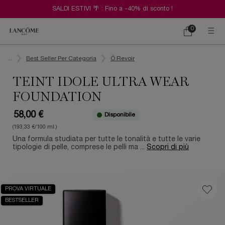
SALDI ESTIVI 🌴 : Fino a -40% di sconto !
0
Carrello
0 prodotto
Contenuto principale
...
Best Seller Per Categoria
Ô Revoir
TEINT IDOLE ULTRA WEAR
FOUNDATION
58,00 €
Disponibile
(193,33 €/100 ml.)
Una formula studiata per tutte le tonalità e tutte le varie
tipologie di pelle, comprese le pelli ma ...
Scopri di più
PROVA VIRTUALE
BESTSELLER