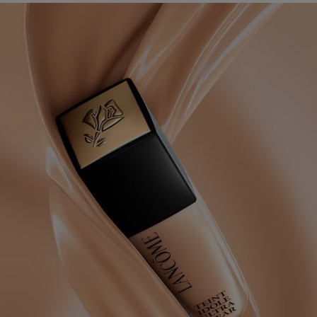
pdp-section-full-img-layout-accordion