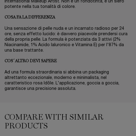
International Makeup Artist. Non è un fondotinta, è un siero
potente nella tua tonalità di colore.
COSA FA LA DIFFERENZA
Una sensazione di pelle nuda e un incarnato radioso per 24
ore, senza effetto lucido: è davvero piacevole prendersi cura
della propria pelle. La formula è potenziata da 3 attivi (2%
Niacinamide, 1% Acido Ialuronico e Vitamina E) per l'87% da
una base trattante.
COS´ALTRO DEVI SAPERE
Ad una formula straordinaria si abbina un packaging
altrettanto eccezionale, moderno e minimalista, nel
caratteristico rosa Idôle. L'applicazione, goccia a goccia,
garantisce una precisione assoluta.
COMPARE WITH SIMILAR
COMPARE WITH SIMILAR PRODUCTS
PRODUCTS