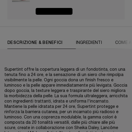
ACQUISTA ORA
PDP Tabs
DESCRIZIONE & BENEFICI
INGREDIENTI
COME A
Supertint offre la copertura leggera di un fondotinta, con una
tenuta fino a 24 ore, e la sensazione di un siero che rimpolpa
visibilmente la pelle. Ogni goccia dona un finish fresco e
luminoso e la pelle appare immediatamente più levigata. Goccia
dopo goccia, la texture leggera e traspirante del siero migliora
la morbidezza della pelle. La sua formula ultraleggera, arricchita
con ingredienti trattanti, idrata e uniforma l'incarnato.
Mantiene la pelle idratata per 24 ore, Supertint protegge e
rinforza la barriera cutanea, per un incarnato più radioso e
luminoso. Con una coprenza modulable, la gamma colori è
composta da 20 tonalità versatili, dalle più chiare alle più
scure, create in collaborazione con Sheika Daley, Lancôme