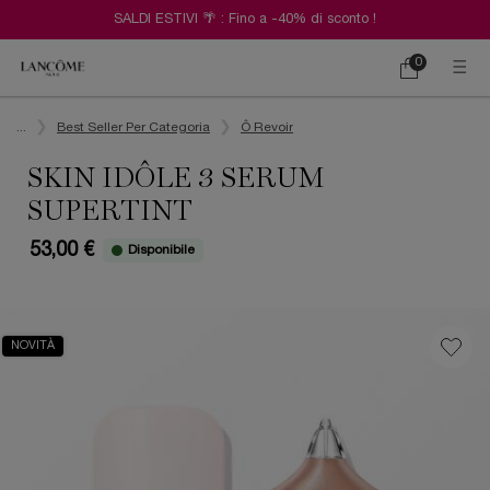
SALDI ESTIVI 🌴 : Fino a -40% di sconto !
0
Carrello
0 prodotto
Contenuto principale
...
Best Seller Per Categoria
Ô Revoir
SKIN IDÔLE 3 SERUM
SUPERTINT
53,00 €
Disponibile
NOVITÀ