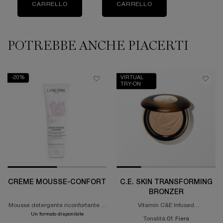
CARRELLO
TEINT IDOLE ULTRA WEAR FOUNDATION
CARRELLO
POTREBBE ANCHE PIACERTI
WATCH NOW
PDP Slot 1 Section
-20%
VIRTUAL
TRY-ON
CRÈME MOUSSE-CONFORT
C.E. SKIN TRANSFORMING
BRONZER
Mousse detergente riconfortante in
Vitamin C&E Infused
crema
Skinfusing, Sunkissed Matte Finish
Un formato disponibile
Tonalità:
01 Fiera