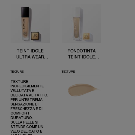
Teint Idole Ultra Wear Foundation
FONDOTINTA TEINT IDOLE ULTRA WEAR CARE & GLOW
TEINT IDOLE
FONDOTINTA
ULTRA WEAR
TEINT IDOLE
FOUNDATION
ULTRA WEAR
CARE & GLOW
TEXTURE
TEXTURE
TEXTURE
INCREDIBILMENTE
VELLUTATA E
DELICATA AL TATTO,
PER UN'ESTREMA
SENSAZIONE DI
FRESCHEZZA E DI
COMFORT
DURATURO.
SULLA PELLE SI
STENDE COME UN
VELO DELICATO E