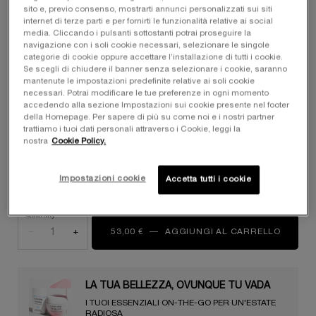
sito e, previo consenso, mostrarti annunci personalizzati sui siti
Seleziona un formato
internet di terze parti e per fornirti le funzionalità relative ai social
Seleziona una/un tono per SKIN IDÔLE 3 SERUM SUPERTINT
media. Cliccando i pulsanti sottostanti potrai proseguire la
54N
navigazione con i soli cookie necessari, selezionare le singole
categorie di cookie oppure accettare l’installazione di tutti i cookie.
Se scegli di chiudere il banner senza selezionare i cookie, saranno
mantenute le impostazioni predefinite relative ai soli cookie
Selected
16C, 1 of 19
Selected
14N, 2 of 19
Selected
La variante del prodotto è out of stock
Selected
12N, 4 of 19
Selected
20N, 5 of 19
Selected
28N, 6 of 19
Selected
La variante de
necessari. Potrai modificare le tue preferenze in ogni momento
accedendo alla sezione Impostazioni sui cookie presente nel footer
della Homepage. Per sapere di più su come noi e i nostri partner
Selected
26W, 8 of 19
Selected
32C, 9 of 19
Selected
30W, 10 of 19
Selected
42C, 11 of 19
Selected
34W, 12 of 19
Selected
44N, 13 of 19
Selected
40W, 14 of 19
trattiamo i tuoi dati personali attraverso i Cookie, leggi la
nostra
Cookie Policy.
Selected
54N, 15 of 19
Selected
56C, 16 of 19
Selected
58C, 17 of 19
Selected
52W, 18 of 19
Selected
50W, 19 of 19
Impostazioni cookie
Accetta tutti i cookie
Quantity
−
+
53,00 €
―
AGGIUNGI AL CARRELLO
SKIN I
LA TUA BELLEZZA, OVUNQUE TU VADA​ ️️️
I TUOI ESSENZIALI ON-THE-GO PER UN'ESTATE
RADIOSA​