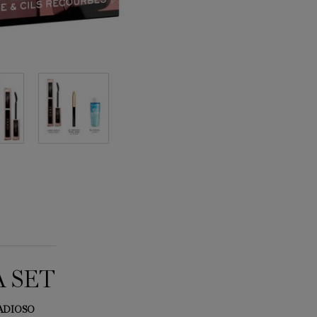
 SET
ADIOSO