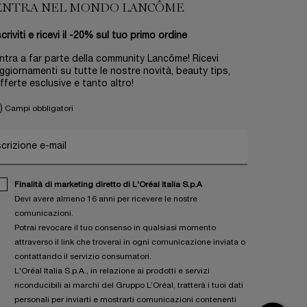
ENTRA NEL MONDO LANCÔME
scriviti e ricevi il -20% sul tuo primo ordine
ntra a far parte della community Lancôme! Ricevi
ggiornamenti su tutte le nostre novità, beauty tips,
fferte esclusive e tanto altro!
)
Campi obbligatori
scrizione e-mail
Finalità di marketing diretto di L'Oréal Italia S.p.A
Devi avere almeno 16 anni per ricevere le nostre
comunicazioni.
Potrai revocare il tuo consenso in qualsiasi momento
attraverso il link che troverai in ogni comunicazione inviata o
contattando il servizio consumatori.
L'Oréal Italia S.p.A., in relazione ai prodotti e servizi
riconducibili ai marchi del Gruppo L’Oréal, tratterà i tuoi dati
personali per inviarti e mostrarti comunicazioni contenenti