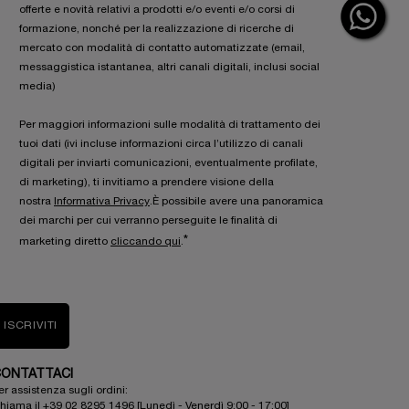
offerte e novità relativi a prodotti e/o eventi e/o corsi di
formazione, nonché per la realizzazione di ricerche di
mercato con modalità di contatto automatizzate (email,
messaggistica istantanea, altri canali digitali, inclusi social
media)
Per maggiori informazioni sulle modalità di trattamento dei
tuoi dati (ivi incluse informazioni circa l’utilizzo di canali
digitali per inviarti comunicazioni, eventualmente profilate,
di marketing), ti invitiamo a prendere visione della
nostra
Informativa Privacy
.È possibile avere una panoramica
dei marchi per cui verranno perseguite le finalità di
*
marketing diretto
cliccando qui
.
ISCRIVITI
ONTATTACI
er assistenza sugli ordini:
hiama il +39 02 8295 1496 [Lunedì - Venerdì 9:00 - 17:00]