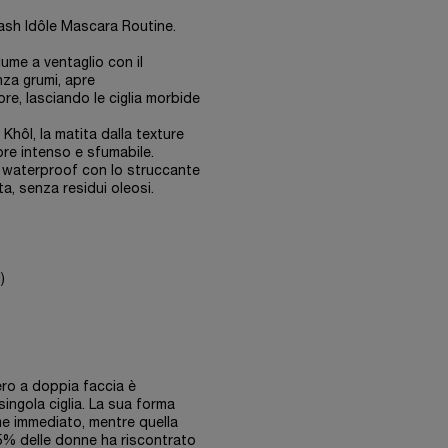
Lash Idôle Mascara Routine.
lume a ventaglio con il
nza grumi, apre
e, lasciando le ciglia morbide
hôl, la matita dalla texture
ore intenso e sfumabile.
o e waterproof con lo struccante
ta, senza residui oleosi.
)
ero a doppia faccia è
singola ciglia. La sua forma
ume immediato, mentre quella
 95% delle donne ha riscontrato