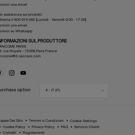
crivici una email
er assistenza sui prodotti:
hiama il 800 916 485 [Lunedì - Venerdì 9:00 - 17:00]
crivici una email
crivici su Whatsapp
NFORMAZIONI SUL PRODUTTORE
ANCOME PARIS
4, rue Royale - 75008 Paris France
ancome@it.oaccare.com
urchase option
€ - IT (IT)
appa Del Sito
Termini e Condizioni
Cookie Settings
Cookie Policy
Privacy Policy
FAQ
Servizio Clienti
Contatti
Regolamenti