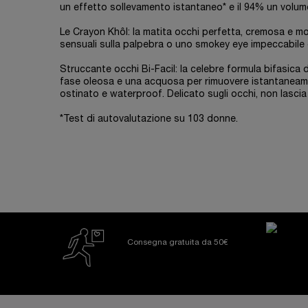
un effetto sollevamento istantaneo* e il 94% un volum
Le Crayon Khôl: la matita occhi perfetta, cremosa e mo
sensuali sulla palpebra o uno smokey eye impeccabile
Struccante occhi Bi-Facil: la celebre formula bifasica
fase oleosa e una acquosa per rimuovere istantaneame
ostinato e waterproof. Delicato sugli occhi, non lascia
*Test di autovalutazione su 103 donne.
PDP Reviews
Consegna gratuita da 50€
Footer navigation