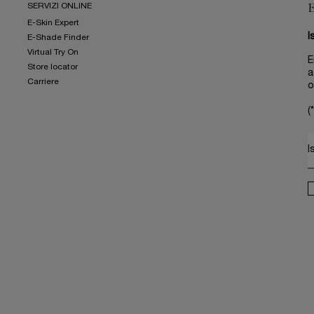
SERVIZI ONLINE
E-Skin Expert
I
E-Shade Finder
Virtual Try On
E
Store locator
a
Carriere
o
(*
I