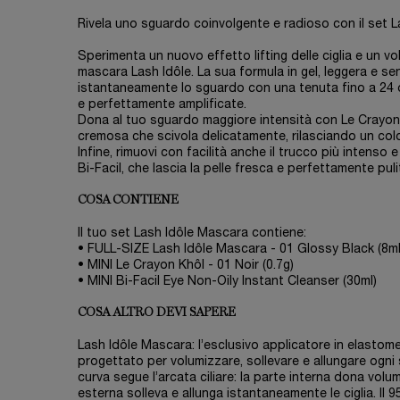
Rivela uno sguardo coinvolgente e radioso con il set 
Sperimenta un nuovo effetto lifting delle ciglia e un vo
mascara Lash Idôle. La sua formula in gel, leggera e se
istantaneamente lo sguardo con una tenuta fino a 24 or
e perfettamente amplificate.
Dona al tuo sguardo maggiore intensità con Le Crayon K
cremosa che scivola delicatamente, rilasciando un col
Infine, rimuovi con facilità anche il trucco più intens
Bi-Facil, che lascia la pelle fresca e perfettamente puli
COSA CONTIENE
Il tuo set Lash Idôle Mascara contiene:
• FULL-SIZE Lash Idôle Mascara - 01 Glossy Black (8ml
• MINI Le Crayon Khôl - 01 Noir (0.7g)
• MINI Bi-Facil Eye Non-Oily Instant Cleanser (30ml)
COSA ALTRO DEVI SAPERE
Lash Idôle Mascara: l’esclusivo applicatore in elastom
progettato per volumizzare, sollevare e allungare ogni 
curva segue l’arcata ciliare: la parte interna dona vol
esterna solleva e allunga istantaneamente le ciglia. Il