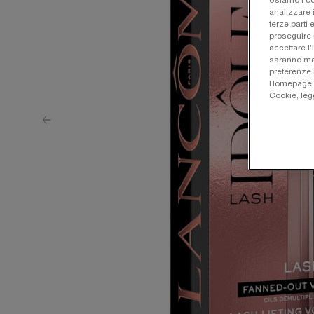
Usiamo i co
analizzare i
terze parti 
proseguire 
accettare l’
saranno man
preferenze 
Homepage. Pe
Cookie, leg