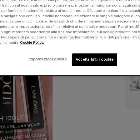
okie, compresi quelli dei nostri partner, per garantirti la migliore esperienza di n
l traffico sul nostro sito e, previo consenso, mostrarti annunci personalizzati sui si
Una sol
e per fornirti le funzionalità relative ai social media. Cliccando i pulsanti sottostanti
la navigazione con i soli cookie necessari, selezionare le singole categorie di c
installazione di tutti i cookie. Se scegli di chiudere il banner senza selezionare i 
tenute le impostazioni predefinite relative ai soli cookie necessari. Potrai modifi
in ogni momento accedendo alla sezione Impostazioni sui cookie presente nel fo
r sapere di più su come noi e i nostri partner trattiamo i tuoi dati personali attra
gi la nostra
Cookie Policy.
Quanti
−
Impostazioni cookie
Accetta tutti i cookie