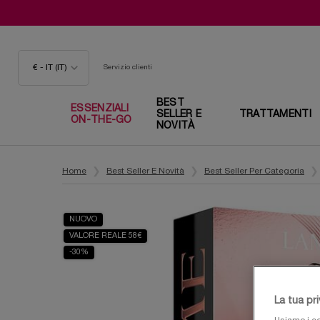
€ - IT (IT)
Servizio clienti
BEST
ESSENZIALI
SELLER E
TRATTAMENTI
ON-THE-GO
NOVITÀ
Contenuto principale
Home
Best Seller E Novità
Best Seller Per Categoria
NUOVO
VALORE REALE 58€
-30%
La tua pr