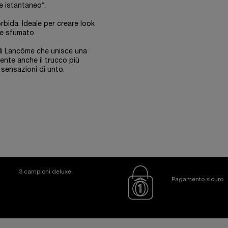
e istantaneo*.
rbida. Ideale per creare look
 e sfumato.
 di Lancôme che unisce una
nte anche il trucco più
 sensazioni di unto.
3 campioni deluxe
Pagamento sicuro