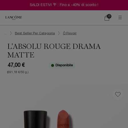
SALDI ESTIVI 🌴 : Fino a -40% di sconto !
0
Carrello
0 prodotto
Contenuto principale
...
Best Seller Per Categoria
Ô Revoir
L'ABSOLU ROUGE DRAMA
MATTE
47,00 €
Disponibile
(691,18 €/50 g.)