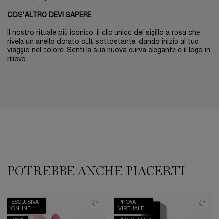
COS'ALTRO DEVI SAPERE
Il nostro rituale più iconico: il clic unico del sigillo a rosa che
rivela un anello dorato cult sottostante, dando inizio al tuo
viaggio nel colore. Senti la sua nuova curva elegante e il logo in
rilievo.
PDP Reviews
POTREBBE ANCHE PIACERTI
PDP Slot 1 Section
ESCLUSIVA
PROVA
ONLINE
VIRTUALE