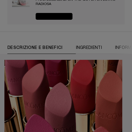
RADIOSA​
ACQUISTA ORA
PDP Tabs
DESCRIZIONE E BENEFICI
INGREDIENTI
INFORM