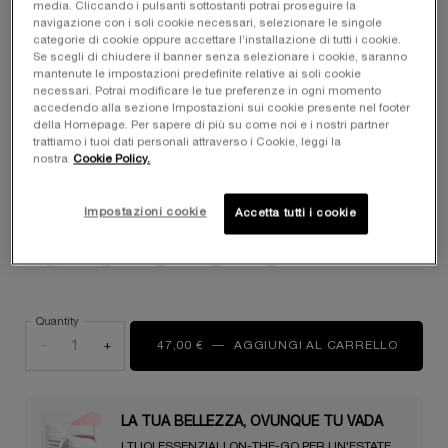
media. Cliccando i pulsanti sottostanti potrai proseguire la
navigazione con i soli cookie necessari, selezionare le singole
Seleziona un formato
categorie di cookie oppure accettare l’installazione di tutti i cookie.
Seleziona una/un tono per L'ABSOLU ROUGE DRAMA MATTE
Se scegli di chiudere il banner senza selezionare i cookie, saranno
200 - FRENCH DRAMA
mantenute le impostazioni predefinite relative ai soli cookie
necessari. Potrai modificare le tue preferenze in ogni momento
accedendo alla sezione Impostazioni sui cookie presente nel footer
della Homepage. Per sapere di più su come noi e i nostri partner
All
Red
Pink
Brown
Nude
Berry
trattiamo i tuoi dati personali attraverso i Cookie, leggi la
nostra
Cookie Policy.
Selected
200 - FRENCH DRAMA, 1 of 12
Selected
La variante del prodotto è out of stock
Selected
251 - SO DRAMATIC, 3 of 12
Selected
271 - DRAMATICALLY ME, 4 of 12
Selected
290 - Grazie - Simone, 5 of 12
Selected
295 - Rendez-vous franc
Selected
388 - Rosa -L
Impostazioni cookie
Accetta tutti i cookie
Selected
La variante del prodotto è out of stock
Selected
277 Chocolate Pulsion, 9 of 12
Selected
316 Dopamine Pink, 10 of 12
Selected
La variante del prodotto è out of stock
Selected
321 Rosemania, 12 of 12
Quantity
−
+
47,00 €
―
AGGIUNGI AL CARRELLO
L'ABS
LA TUA BELLEZZA, OVUNQUE TU VADA​ ️️️
I TUOI ESSENZIALI ON-THE-GO PER UN'ESTATE