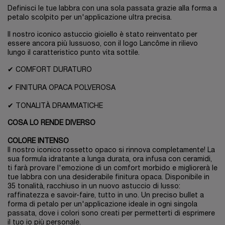
Definisci le tue labbra con una sola passata grazie alla forma a
petalo scolpito per un'applicazione ultra precisa.
Il nostro iconico astuccio gioiello è stato reinventato per
essere ancora più lussuoso, con il logo Lancôme in rilievo
lungo il caratteristico punto vita sottile.
✔ COMFORT DURATURO
✔ FINITURA OPACA POLVEROSA
✔ TONALITÀ DRAMMATICHE
COSA LO RENDE DIVERSO
COLORE INTENSO
Il nostro iconico rossetto opaco si rinnova completamente! La
sua formula idratante a lunga durata, ora infusa con ceramidi,
ti farà provare l'emozione di un comfort morbido e migliorerà le
tue labbra con una desiderabile finitura opaca. Disponibile in
35 tonalità, racchiuso in un nuovo astuccio di lusso:
raffinatezza e savoir-faire, tutto in uno. Un preciso bullet a
forma di petalo per un'applicazione ideale in ogni singola
passata, dove i colori sono creati per permetterti di esprimere
il tuo io più personale.