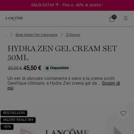
SALDI ESTIVI 🌴 : Fino a -40% di sconto !
0
Carrello
0 prodotto
Contenuto principale
...
Best Seller Per Categoria
Ô Revoir
HYDRA ZEN GEL CREAM SET
50ML
45,50 €
Disponibile
65,00 €
Old price
New price
Un set di skincare contenente il siero e la crema occhi
Genifique Ultimate, e Hydra Zen crema gel da ...
Scopri di
più
BESTSELLERS
VALORE REALE 98€
-30%