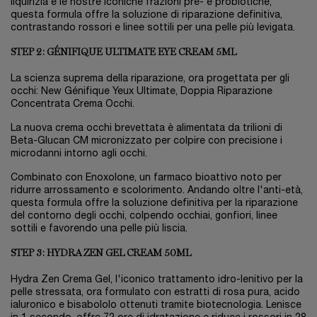
liquirizia e le nostre iconiche frazioni pre- e probiotiche,
questa formula offre la soluzione di riparazione definitiva,
contrastando rossori e linee sottili per una pelle più levigata.
STEP 2: GÉNIFIQUE ULTIMATE EYE CREAM 5ML
La scienza suprema della riparazione, ora progettata per gli
occhi: New Génifique Yeux Ultimate, Doppia Riparazione
Concentrata Crema Occhi.
La nuova crema occhi brevettata è alimentata da trilioni di
Beta-Glucan CM micronizzato per colpire con precisione i
microdanni intorno agli occhi.
Combinato con Enoxolone, un farmaco bioattivo noto per
ridurre arrossamento e scolorimento. Andando oltre l'anti-età,
questa formula offre la soluzione definitiva per la riparazione
del contorno degli occhi, colpendo occhiai, gonfiori, linee
sottili e favorendo una pelle più liscia.
STEP 3: HYDRA ZEN GEL CREAM 50ML
Hydra Zen Crema Gel, l'iconico trattamento idro-lenitivo per la
pelle stressata, ora formulato con estratti di rosa pura, acido
ialuronico e bisabololo ottenuti tramite biotecnologia. Lenisce