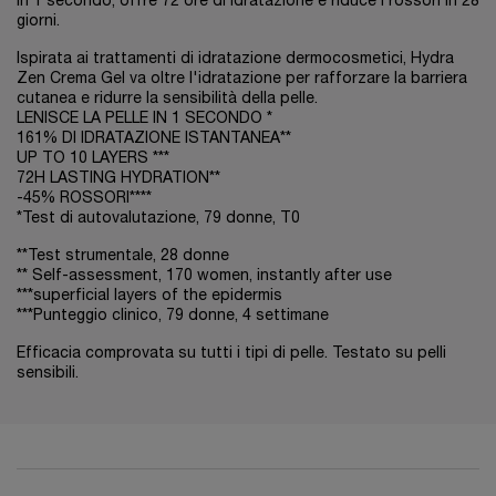
in 1 secondo, offre 72 ore di idratazione e riduce i rossori in 28
giorni.
Ispirata ai trattamenti di idratazione dermocosmetici, Hydra
Zen Crema Gel va oltre l'idratazione per rafforzare la barriera
cutanea e ridurre la sensibilità della pelle.
LENISCE LA PELLE IN 1 SECONDO *
161% DI IDRATAZIONE ISTANTANEA**
UP TO 10 LAYERS ***
72H LASTING HYDRATION**
-45% ROSSORI****
*Test di autovalutazione, 79 donne, T0
**Test strumentale, 28 donne
** Self-assessment, 170 women, instantly after use
***superficial layers of the epidermis
***Punteggio clinico, 79 donne, 4 settimane
Efficacia comprovata su tutti i tipi di pelle. Testato su pelli
sensibili.
PDP Reviews