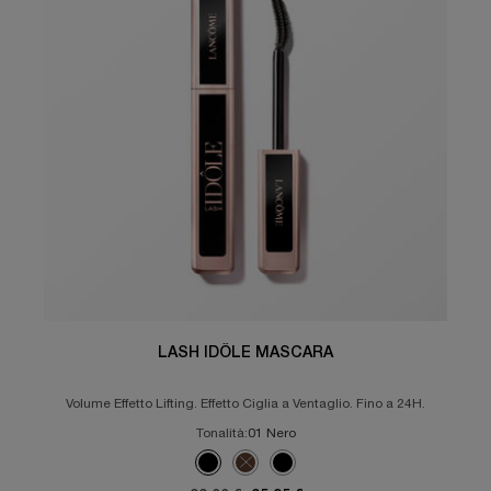
LASH IDÔLE MASCARA
Volume Effetto Lifting. Effetto Ciglia a Ventaglio. Fino a 24H.
Tonalità:
01 Nero
Seleziona un colore
Selected
Colore 01 Nero per Lash Idôle Mascara, 1 di 3
Selected
La variazione del prodotto è esaurita, c
Selected
Colore Black - Travel Size per Las