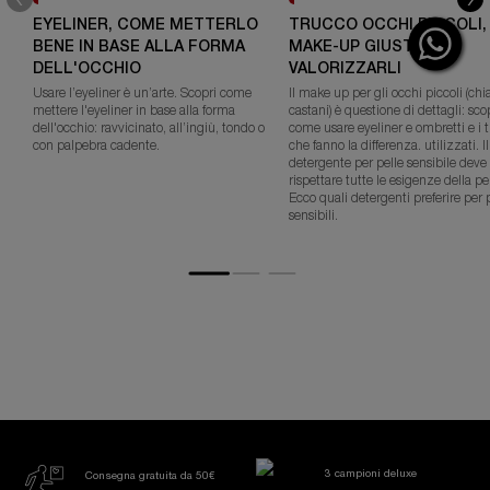
EYELINER, COME METTERLO
TRUCCO OCCHI PICCOLI, 
BENE IN BASE ALLA FORMA
MAKE-UP GIUSTO PER
DELL'OCCHIO
VALORIZZARLI
Usare l’eyeliner è un’arte. Scopri come
Il make up per gli occhi piccoli (chia
mettere l'eyeliner in base alla forma
castani) è questione di dettagli: sco
dell'occhio: ravvicinato, all’ingiù, tondo o
come usare eyeliner e ombretti e i 
con palpebra cadente.
che fanno la differenza. utilizzati. Il
detergente per pelle sensibile deve
rispettare tutte le esigenze della pel
Ecco quali detergenti preferire per p
sensibili.
3 campioni deluxe
Consegna gratuita da 50€