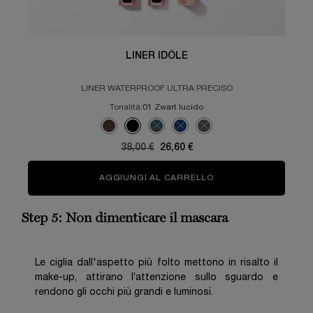
LINER IDÔLE
LINER WATERPROOF ULTRA PRECISO
Tonalità:
01 Zwart lucido
Seleziona un colore
Selected
Colore 02 Marrone per LINER IDÔLE, 1 di 5
Selected
Colore 01 Zwart lucido per LINER IDÔLE, 2 di 
Selected
La variazione del prodotto è esaurita,
Selected
La variazione del prodotto è esau
Selected
La variazione del prodotto
Old price
38,00 €
New price
26,60 €
AGGIUNGI AL CARRELLO
LINER IDÔLE
Step 5: Non dimenticare il mascara
Le ciglia dall'aspetto più folto mettono in risalto il
make-up, attirano l’attenzione sullo sguardo e
rendono gli occhi più grandi e luminosi.