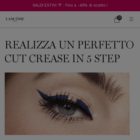
SALDI ESTIVI 🌴 : Fino a -40% di sconto !
0
Carrello
0 prodotto
Contenuto principale
REALIZZA UN PERFETTO
CUT CREASE IN 5 STEP