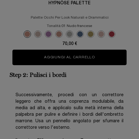
HYPNÔSE PALETTE
Palette Occhi Per Look Naturali e Drammatici
Tonalità:
01 Nudo francese
Seleziona un colore
Selected
Colore 01 Nudo francese per HYPNÔSE PALETTE, 1 di 9
Selected
Colore 04 CRAZA TORTORA per HYPNÔSE PALETTE, 2 di 
Selected
Colore 06 Riflesso di ametista per HYPNÔSE PALETTE
Selected
Colore 09 Fraicheur Rosee per HYPNÔSE PALET
Selected
Colore 14 SMOKEY CHIC per HYPNÔSE P
Selected
Colore 16 Drama Denim per HYPN
Selected
Colore 17 Bronze Absolu p
Selected
Colore 18 Nudo scult
Selected
Colore 19 Arde
70,00 €
AGGIUNGI AL CARRELLO
HYPNÔSE PALETTE
Step 2: Pulisci i bordi
Successivamente, procedi con un correttore
leggero che offra una coprenza modulabile, da
media ad alta, e applicalo sulla metà interna della
palpebra per pulire e definire i bordi dell'ombretto
marrone. Usa un pennello angolato per sfumare il
correttore verso l'esterno.