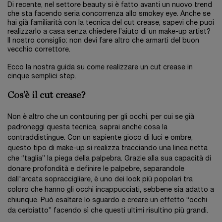
Di recente, nel settore beauty si è fatto avanti un nuovo trend
che sta facendo seria concorrenza allo smokey eye. Anche se
hai già familiarità con la tecnica del cut crease, sapevi che puoi
realizzarlo a casa senza chiedere l’aiuto di un make-up artist?
Il nostro consiglio: non devi fare altro che armarti del buon
vecchio correttore.
Ecco la nostra guida su come realizzare un cut crease in
cinque semplici step.
Cos'è il cut crease?
Non è altro che un contouring per gli occhi, per cui se già
padroneggi questa tecnica, saprai anche cosa la
contraddistingue. Con un sapiente gioco di luci e ombre,
questo tipo di make-up si realizza tracciando una linea netta
che “taglia” la piega della palpebra. Grazie alla sua capacità di
donare profondità e definire le palpebre, separandole
dall'arcata sopraccigliare, è uno dei look più popolari tra
coloro che hanno gli occhi incappucciati, sebbene sia adatto a
chiunque. Può esaltare lo sguardo e creare un effetto “occhi
da cerbiatto” facendo sì che questi ultimi risultino più grandi.