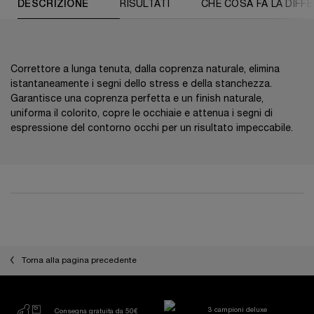
DESCRIZIONE
RISULTATI
CHE COSA FA LA DIFF
Correttore a lunga tenuta, dalla coprenza naturale, elimina
istantaneamente i segni dello stress e della stanchezza.
Garantisce una coprenza perfetta e un finish naturale,
uniforma il colorito, copre le occhiaie e attenua i segni di
espressione del contorno occhi per un risultato impeccabile.
PDP Reviews
Torna alla pagina precedente
3 campioni deluxe
Consegna gratuita da 50€