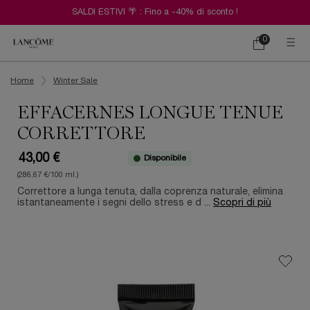
SALDI ESTIVI 🌴 : Fino a -40% di sconto !
0
Carrello
0 prodotto
Contenuto principale
Home
Winter Sale
EFFACERNES LONGUE TENUE
CORRETTORE
43,00 €
Disponibile
(286,67 €/100 ml.)
Correttore a lunga tenuta, dalla coprenza naturale, elimina
istantaneamente i segni dello stress e d ...
Scopri di più