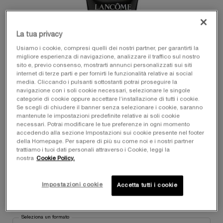
La tua privacy
Usiamo i cookie, compresi quelli dei nostri partner, per garantirti la
migliore esperienza di navigazione, analizzare il traffico sul nostro
sito e, previo consenso, mostrarti annunci personalizzati sui siti
internet di terze parti e per fornirti le funzionalità relative ai social
media. Cliccando i pulsanti sottostanti potrai proseguire la
navigazione con i soli cookie necessari, selezionare le singole
categorie di cookie oppure accettare l’installazione di tutti i cookie.
Se scegli di chiudere il banner senza selezionare i cookie, saranno
mantenute le impostazioni predefinite relative ai soli cookie
necessari. Potrai modificare le tue preferenze in ogni momento
accedendo alla sezione Impostazioni sui cookie presente nel footer
della Homepage. Per sapere di più su come noi e i nostri partner
trattiamo i tuoi dati personali attraverso i Cookie, leggi la
nostra
Cookie Policy.
Impostazioni cookie
Accetta tutti i cookie
VIRTUAL TRY-ON
EFFACERNES LONGUE T
Seleziona un formato
Seleziona una/un tono per Effacernes Longue Tenue Correttore