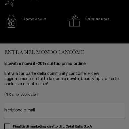
Pagamento sicuro
Confezione regalo
Footer navigation
ENTRA NEL MONDO LANCÔME
Iscriviti e ricevi il -20% sul tuo primo ordine
Entra a far parte della community Lancôme! Ricevi
aggiornamenti su tutte le nostre novità, beauty tips, offerte
esclusive e tanto altro!
(*)
Campi obbligatori
Iscrizione e-mail
Finalità di marketing diretto di L'Oréal Italia S.p.A