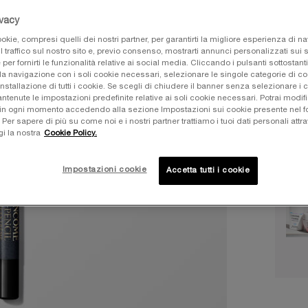
ivacy
Selezi
Selezio
okie, compresi quelli dei nostri partner, per garantirti la migliore esperienza di n
l traffico sul nostro sito e, previo consenso, mostrarti annunci personalizzati sui si
e per fornirti le funzionalità relative ai social media. Cliccando i pulsanti sottostanti
la navigazione con i soli cookie necessari, selezionare le singole categorie di c
installazione di tutti i cookie. Se scegli di chiudere il banner senza selezionare i 
Selec
01 Caff
tenute le impostazioni predefinite relative ai soli cookie necessari. Potrai modifi
in ogni momento accedendo alla sezione Impostazioni sui cookie presente nel fo
r sapere di più su come noi e i nostri partner trattiamo i tuoi dati personali attra
gi la nostra
Cookie Policy.
Quanti
−
Impostazioni cookie
Accetta tutti i cookie