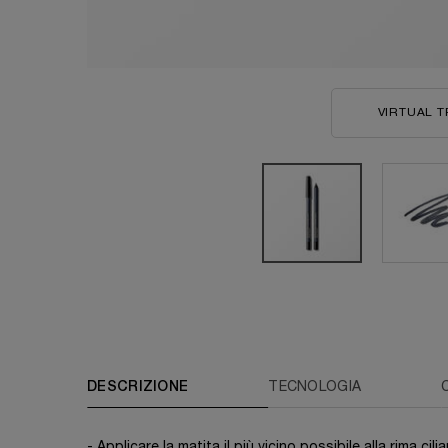
VIRTUAL T
PDP Tabs
DESCRIZIONE
TECNOLOGIA
- Applicare la matita il più vicino possibile alla rima cili