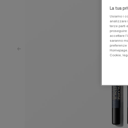
La tua pr
Usiamo i co
analizzare i
terze parti 
proseguire 
accettare l’
saranno man
preferenze 
Homepage. Pe
Cookie, leg