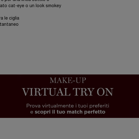
ato cat-eye o un look smokey
a le ciglia
stantaneo