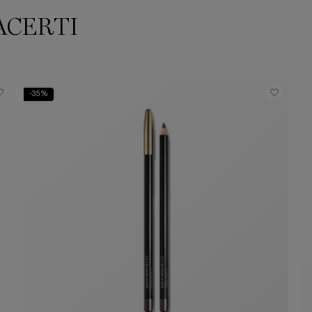
ACERTI
-35%