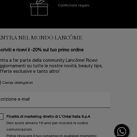
Confezione regalo
ENTRA NEL MONDO LANCÔME
scriviti e ricevi il -20% sul tuo primo ordine
ntra a far parte della community Lancôme! Ricevi
ggiornamenti su tutte le nostre novità, beauty tips,
fferte esclusive e tanto altro!
)
Campi obbligatori
scrizione e-mail
Finalità di marketing diretto di L'Oréal Italia S.p.A
Devi avere almeno 16 anni per ricevere le nostre
comunicazioni.
Potrai revocare il tuo consenso in qualsiasi momento