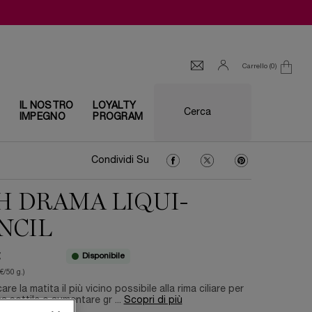
Carrello
0
0 prodotto
I
IL NOSTRO
LOYALTY
Cerca
IMPEGNO
PROGRAM
Condividi Su Facebook
Condividi Su Twitter
Condividi Su Pin
Condividi Su
H DRAMA LIQUI-
NCIL
Disponibile
€
€/50 g.)
are la matita il più vicino possibile alla rima ciliare per
ea sottile o aumentare gr ...
Scopri di più