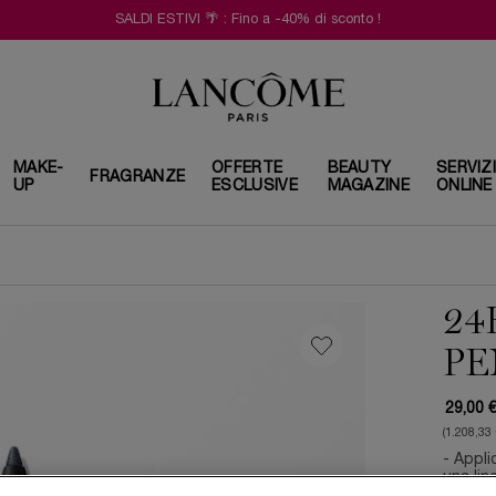
SALDI ESTIVI 🌴 : Fino a -40% di sconto !
MAKE-
OFFERTE
BEAUTY
SERVIZ
FRAGRANZE
UP
ESCLUSIVE
MAGAZINE
ONLINE
24
PE
29,00 
(1.208,33 
- Applic
una lin