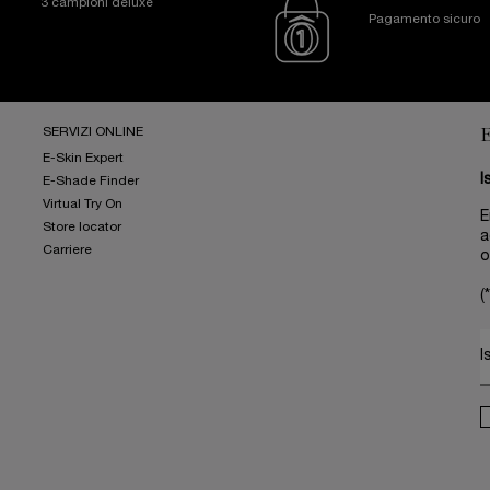
3 campioni deluxe
Pagamento sicuro
SERVIZI ONLINE
E-Skin Expert
I
E-Shade Finder
Virtual Try On
E
Store locator
a
Carriere
o
(*
I