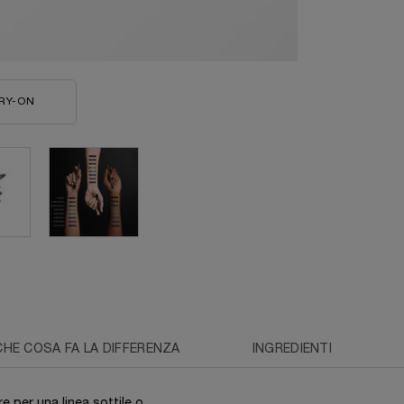
RY-ON
24H DRAMA LIQUI-PENCIL
CHE COSA FA LA DIFFERENZA
INGREDIENTI
are per una linea sottile o