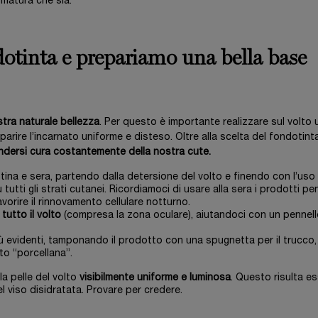
 matura che sia.
otinta e prepariamo una bella base
stra naturale bellezza
. Per questo è importante realizzare sul volto 
arire l’incarnato uniforme e disteso. Oltre alla scelta del fondotint
ndersi cura costantemente della nostra cute.
ina e sera, partendo dalla detersione del volto e finendo con l’uso 
tutti gli strati cutanei. Ricordiamoci di usare alla sera i prodotti pe
vorire il rinnovamento cellulare notturno.
tutto il volto
(compresa la zona oculare), aiutandoci con un pennell
più evidenti, tamponando il prodotto con una spugnetta per il trucco,
tto “porcellana”.
la pelle del volto
visibilmente uniforme e luminosa
. Questo risulta es
l viso disidratata. Provare per credere.