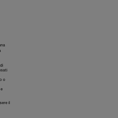
una
a
di
nsati
o o
 e
sere il