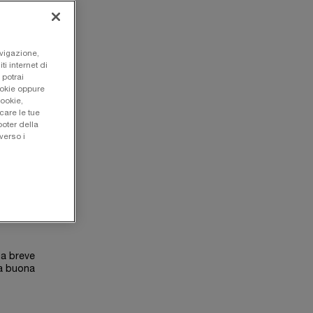
avigazione,
ti internet di
 potrai
ookie oppure
cookie,
care le tue
oter della
verso i
adere
nto. La
nti
:
na breve
na buona