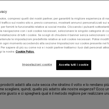
ivacy
okie, compresi quelli dei nostri partner, per garantirti la migliore esperienza di n
l traffico sul nostro sito e, previo consenso, mostrarti annunci personalizzati sui si
e per fornirti le funzionalità relative ai social media. Cliccando i pulsanti sottostanti
la navigazione con i soli cookie necessari, selezionare le singole categorie di c
installazione di tutti i cookie. Se scegli di chiudere il banner senza selezionare i 
tenute le impostazioni predefinite relative ai soli cookie necessari. Potrai modifi
in ogni momento accedendo alla sezione Impostazioni sui cookie presente nel fo
r sapere di più su come noi e i nostri partner trattiamo i tuoi dati personali attra
gi la nostra
Cookie Policy.
apparire più secca e sensibile del solito: per esempio questo può acc
 quando sulla pelle iniziano a comparire i primi segni d’invecchiame
Impostazioni cookie
Accetta tutti i cookie
 a sviluppare rughe e imperfezioni. Per questo ha bisogno di
cure costa
 andare a dormire, potrà fare la differenza, donando al volto una nuova
rodotti adatti alla cute secca che idratino il volto e lo rendano più
me scegliere, quindi, quello più adatto alle nostre esigenze? Ecco u
ante giusto e ci spiegherà qual è il metodo migliore per realizzare u