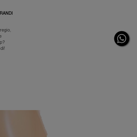
RANDI
regio,
e
up?
di!