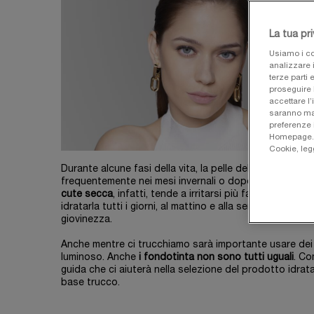
La tua pr
Usiamo i co
analizzare i
terze parti 
proseguire 
accettare l’
saranno man
preferenze 
Homepage. Pe
Cookie, leg
Durante alcune fasi della vita, la pelle del volto può 
frequentemente nei mesi invernali o dopo una certa età,
cute secca
, infatti, tende a irritarsi più facilmente e
idratarla tutti i giorni, al mattino e alla sera prima di
giovinezza.
Anche mentre ci trucchiamo sarà importante usare dei p
luminoso. Anche
i fondotinta non sono tutti uguali
. Co
guida che ci aiuterà nella selezione del prodotto idrat
base trucco.