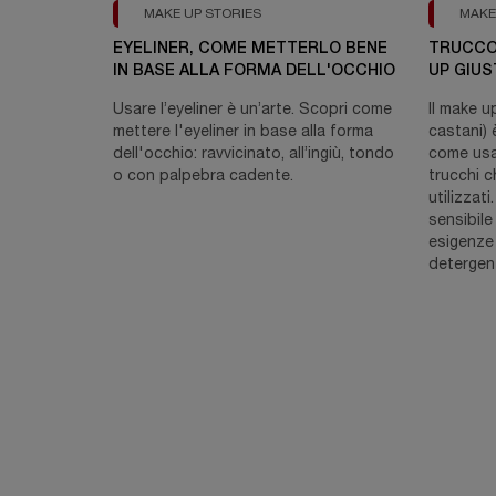
MAKE UP STORIES
MAKE
EYELINER, COME METTERLO BENE
TRUCCO 
IN BASE ALLA FORMA DELL'OCCHIO
UP GIUS
Usare l’eyeliner è un’arte. Scopri come
Il make up
mettere l'eyeliner in base alla forma
castani) 
dell'occhio: ravvicinato, all’ingiù, tondo
come usar
o con palpebra cadente.
trucchi c
utilizzati
sensibile
esigenze 
detergenti