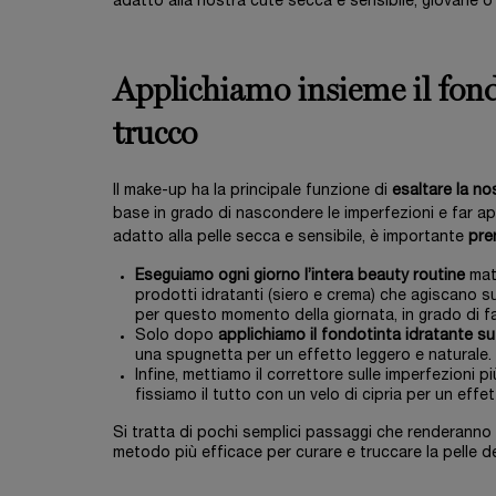
adatto alla nostra cute secca e sensibile, giovane o
Applichiamo insieme il fond
trucco
Il make-up ha la principale funzione di
esaltare la no
base in grado di nascondere le imperfezioni e far app
adatto alla pelle secca e sensibile, è importante
pre
Eseguiamo ogni giorno l’intera beauty routine
matt
prodotti idratanti (siero e crema) che agiscano su 
per questo momento della giornata, in grado di fa
Solo dopo
applichiamo il fondotinta idratante su 
una spugnetta per un effetto leggero e naturale.
Infine, mettiamo il correttore sulle imperfezioni 
fissiamo il tutto con un velo di cipria per un effe
Si tratta di pochi semplici passaggi che renderanno 
metodo più efficace per curare e truccare la pelle de