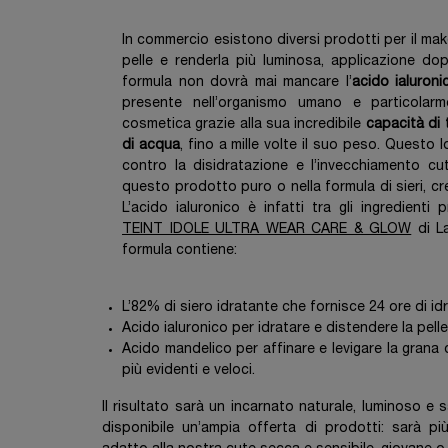
In commercio esistono diversi prodotti per il make
pelle e renderla più luminosa, applicazione dop
formula non dovrà mai mancare l’
acido ialuroni
presente nell’organismo umano e particolarme
cosmetica grazie alla sua incredibile
capacità di 
di acqua
, fino a mille volte il suo peso. Questo l
contro la disidratazione e l’invecchiamento cu
questo prodotto puro o nella formula di sieri, cr
L’acido ialuronico è infatti tra gli ingredienti 
TEINT IDOLE ULTRA WEAR CARE & GLOW
di La
Selected
Colore 105W (precedent
Selected
Colore 110C (prec
Selected
Colore 115C
Select
Colore
S
C
formula contiene:
L’82% di siero idratante che fornisce 24 ore di i
Acido ialuronico per idratare e distendere la pell
Acido mandelico per affinare e levigare la grana d
più evidenti e veloci.
Il risultato sarà un incarnato naturale, luminoso e 
disponibile un’ampia offerta di prodotti: sarà più