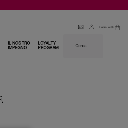
Carrello
0
0 prodotto
I
IL NOSTRO
LOYALTY
Cerca
IMPEGNO
PROGRAM
E