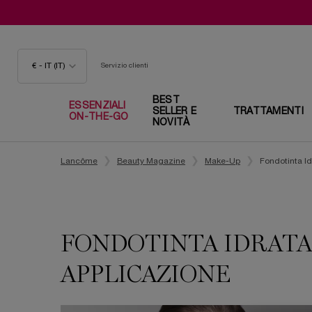
€ - IT (IT)
Servizio clienti
BEST
ESSENZIALI
SELLER E
TRATTAMENTI
ON-THE-GO
NOVITÀ
Contenuto principale
Lancôme
Beauty Magazine
Make-Up
Fondotinta I
FONDOTINTA IDRATAN
APPLICAZIONE