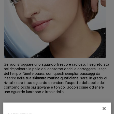
Se vuoi sfoggiare uno sguardo fresco e radioso, il segreto sta
nel rimpolpare la pelle del contorno occhi e correggere i segni
del tempo. Niente paura, con questi semplici passaggi da
inserire nella tua
skincare routine quotidiana
, sarai in grado di
rivitalizzare il tuo sguardo e rendere l’aspetto della pelle del
contorno occhi più giovane e tonico. Scopri come ottenere
uno sguardo luminoso e irresistibile!