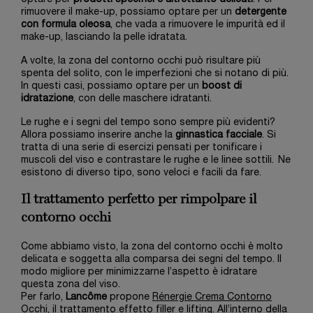
rimuovere il make-up, possiamo optare per un
detergente
con formula oleosa
, che vada a rimuovere le impurità ed il
make-up, lasciando la pelle idratata.
A volte, la zona del contorno occhi può risultare più
spenta del solito, con le imperfezioni che si notano di più.
In questi casi, possiamo optare per un
boost di
idratazione
, con delle maschere idratanti.
Le rughe e i segni del tempo sono sempre più evidenti?
Allora possiamo inserire anche la
ginnastica facciale
. Si
tratta di una serie di esercizi pensati per tonificare i
muscoli del viso e contrastare le rughe e le linee sottili. Ne
esistono di diverso tipo, sono veloci e facili da fare.
Il trattamento perfetto per rimpolpare il
contorno occhi
Come abbiamo visto, la zona del contorno occhi è molto
delicata e soggetta alla comparsa dei segni del tempo. Il
modo migliore per minimizzarne l’aspetto è idratare
questa zona del viso.
Per farlo,
Lancôme
propone
Rénergie Crema Contorno
Occhi
, il trattamento effetto filler e lifting. All’interno della