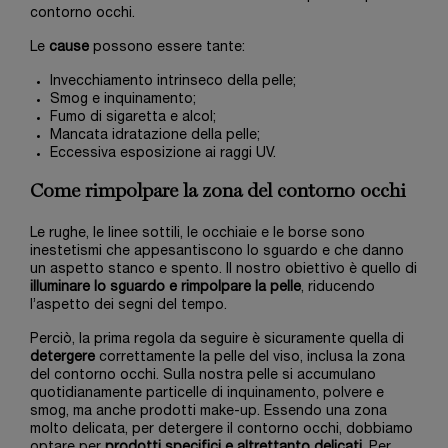
contorno occhi.
Le
cause
possono essere tante:
Invecchiamento intrinseco della pelle;
Smog e inquinamento;
Fumo di sigaretta e alcol;
Mancata idratazione della pelle;
Eccessiva esposizione ai raggi UV.
Come rimpolpare la zona del contorno occhi
Le rughe, le linee sottili, le occhiaie e le borse sono
inestetismi che appesantiscono lo sguardo e che danno
un aspetto stanco e spento. Il nostro obiettivo è quello di
illuminare lo sguardo e rimpolpare la pelle
, riducendo
l’aspetto dei segni del tempo.
Perciò, la prima regola da seguire è sicuramente quella di
detergere
correttamente la pelle del viso, inclusa la zona
del contorno occhi. Sulla nostra pelle si accumulano
quotidianamente particelle di inquinamento, polvere e
smog, ma anche prodotti make-up. Essendo una zona
molto delicata, per detergere il contorno occhi, dobbiamo
optare per
prodotti specifici e altrettanto delicati
. Per