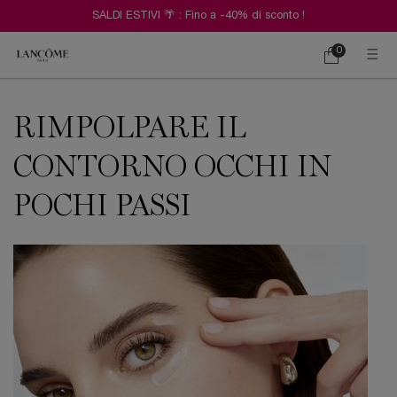
SALDI ESTIVI 🌴 : Fino a -40% di sconto !
0
Carrello
0 prodotto
Contenuto principale
RIMPOLPARE IL
CONTORNO OCCHI IN
POCHI PASSI