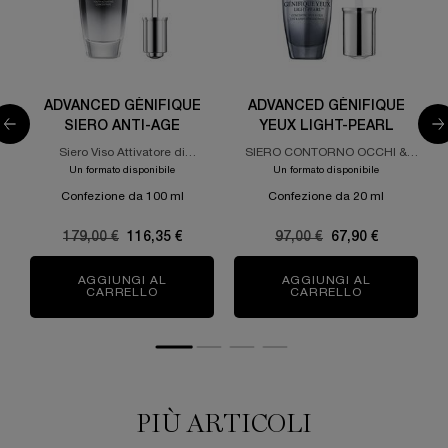
ADVANCED GÉNIFIQUE
ADVANCED GÉNIFIQUE
SIERO ANTI-AGE
YEUX LIGHT-PEARL
Siero Viso Attivatore di
SIERO CONTORNO OCCHI &
Giovinezza
CIGLIA
Un formato disponibile
Un formato disponibile
Confezione da 100 ml
Confezione da 20 ml
Old price
179,00 €
New price
116,35 €
Old price
97,00 €
New price
67,90 €
AGGIUNGI AL
AGGIUNGI AL
CARRELLO
ADVANCED GÉNIFIQUE SIERO ANTI-AGE
CARRELLO
ADVANCED G
PIÙ ARTICOLI