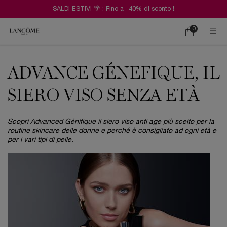
SALDI ESTIVI 🌴 : Fino a -40% di sconto !
0
Carrello
0 prodotto
Contenuto principale
ADVANCE GÉNEFIQUE, IL
SIERO VISO SENZA ETÀ
Scopri Advanced Génifique il siero viso anti age più scelto per la
routine skincare delle donne e perché è consigliato ad ogni età e
per i vari tipi di pelle.