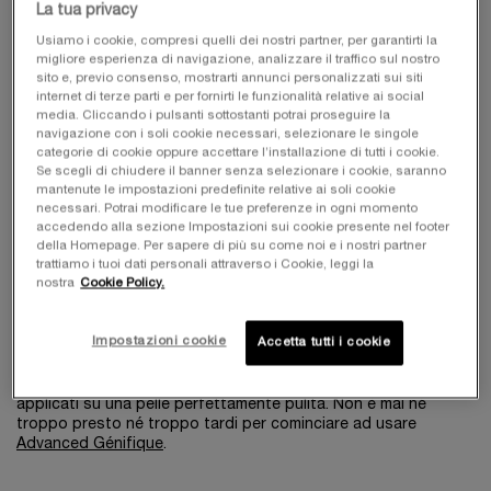
Ogni donna ha un tipo di pelle diverso motivo per cui non c'è
La tua privacy
una regola fissa per quando cominciare ad usare un siero viso.
Ci sono due fattori principali che invecchiano la nostra pelle: i
Usiamo i cookie, compresi quelli dei nostri partner, per garantirti la
nostri geni e l'ambiente in cui viviamo. Alcune donne potranno
migliore esperienza di navigazione, analizzare il traffico sul nostro
sito e, previo consenso, mostrarti annunci personalizzati sui siti
quindi non usare un siero anti-età fino ai trent'anni inoltrati
internet di terze parti e per fornirti le funzionalità relative ai social
addirittura fino ai quaranta mentre per altre sarà una
media. Cliccando i pulsanti sottostanti potrai proseguire la
componente essenziale della cura del viso già a partire dai
navigazione con i soli cookie necessari, selezionare le singole
vent'anni.
categorie di cookie oppure accettare l’installazione di tutti i cookie.
Se scegli di chiudere il banner senza selezionare i cookie, saranno
mantenute le impostazioni predefinite relative ai soli cookie
necessari. Potrai modificare le tue preferenze in ogni momento
NON È MAI TROPPO TARDI PER
accedendo alla sezione Impostazioni sui cookie presente nel footer
della Homepage. Per sapere di più su come noi e i nostri partner
COMINCIARE AD UTILIZZARE
trattiamo i tuoi dati personali attraverso i Cookie, leggi la
nostra
Cookie Policy.
UN SIERO ANTIRUGHE
Includere un siero senza età nella cura della pelle quotidiana,
Impostazioni cookie
Accetta tutti i cookie
migliorerà l'aspetto generale della tua pelle andando ad agire
su problemi quali opacità, iperpigmentazione, disidratazione,
rughe e perdita di compattezza. Tutti i sieri viso vanno
applicati su una pelle perfettamente pulita. Non è mai né
troppo presto né troppo tardi per cominciare ad usare
Advanced Génifique
.