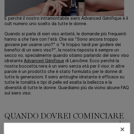
E perché il nostro intramontabile siero Advanced Génifique è il
cult numero uno scelto da tutte le donne.
Quando si parla di sieri viso antietà, le domande più frequenti
hanno a che fare con l'età. Che sia "Sono ancora troppo
giovane per usarne uno?" o "è troppo tardi per godere dei
benefici di un siero viso?", la nostra risposta è sempre un
secco no, specialmente quando stiamo parlando del siero viso
idratante
Advanced Génifique
di Lancôme. Ecco perché la
nostra boccetta nera è un siero senza età per il viso: in altre
parole è un prodotto che è stato formulato per le donne di
tutte le generazioni. Il siero antirughe idratante è efficace su
tutte le tonalità e tipi di pelle ed esalta la bellezza e la
diversità di tutte le donne. Guardiamo più da vicino alcune FAQ
sul siero viso.
QUANDO DOVREI COMINCIARE
AD USARE UN SIERO ANTI-ETÀ?