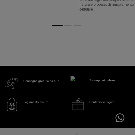
naturale processo di rinnovamento
cellulare.
3 campioni deluxe
Consegna gratuita da 50€
Pagamento sicuro
Confezione regalo
Footer navigation