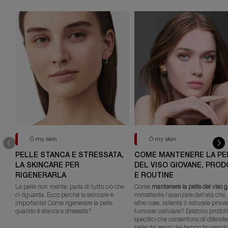
Ô my skin
Ô my skin
PELLE STANCA E STRESSATA,
COME MANTENERE LA PE
LA SKINCARE PER
DEL VISO GIOVANE, PROD
RIGENERARLA
E ROUTINE
La pelle non mente: parla di tutto ciò che
Come
mantenere la pelle del viso 
ci riguarda. Ecco perché la skincare è
nonostante l’avanzare dell’età che, 
importante! Come rigenerare la pelle
altre cose, rallenta il naturale proce
quando è stanca e stressata?
turnover cellulare? Esistono prodott
specifici che consentono di difender
pelle dai segni del tempo favorendo 