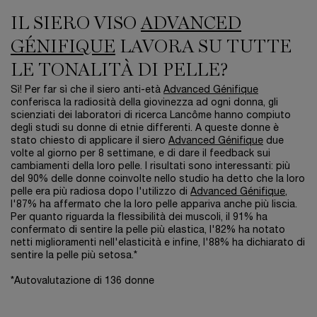
IL SIERO VISO
ADVANCED
GÉNIFIQUE
LAVORA SU TUTTE
LE TONALITÀ DI PELLE?
Sì! Per far sì che il siero anti-età
Advanced Génifique
conferisca la radiosità della giovinezza ad ogni donna, gli
scienziati dei laboratori di ricerca Lancôme hanno compiuto
degli studi su donne di etnie differenti. A queste donne è
stato chiesto di applicare il siero
Advanced Génifique
due
volte al giorno per 8 settimane, e di dare il feedback sui
cambiamenti della loro pelle. I risultati sono interessanti: più
del 90% delle donne coinvolte nello studio ha detto che la loro
pelle era più radiosa dopo l'utilizzo di
Advanced Génifique
,
l'87% ha affermato che la loro pelle appariva anche più liscia.
Per quanto riguarda la flessibilità dei muscoli, il 91% ha
confermato di sentire la pelle più elastica, l'82% ha notato
netti miglioramenti nell'elasticità e infine, l'88% ha dichiarato di
sentire la pelle più setosa.*
*Autovalutazione di 136 donne