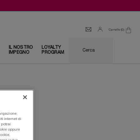
Carrello
0
0 prodotto
I
IL NOSTRO
LOYALTY
Cerca
IMPEGNO
PROGRAM
avigazione,
ti internet di
 potrai
ookie oppure
cookie,