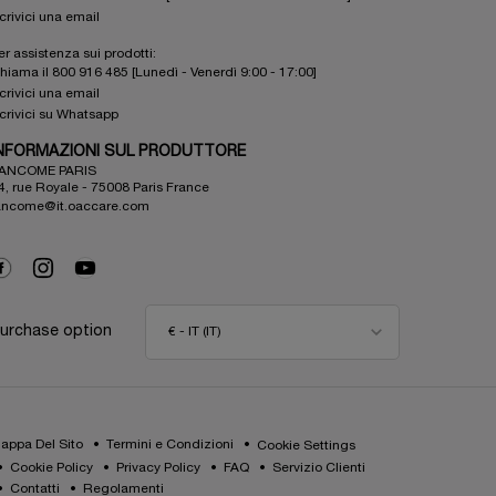
crivici una email
er assistenza sui prodotti:
hiama il 800 916 485 [Lunedì - Venerdì 9:00 - 17:00]
crivici una email
crivici su Whatsapp
NFORMAZIONI SUL PRODUTTORE
ANCOME PARIS
4, rue Royale - 75008 Paris France
ancome@it.oaccare.com
urchase option
€ - IT (IT)
appa Del Sito
Termini e Condizioni
Cookie Settings
Cookie Policy
Privacy Policy
FAQ
Servizio Clienti
Contatti
Regolamenti