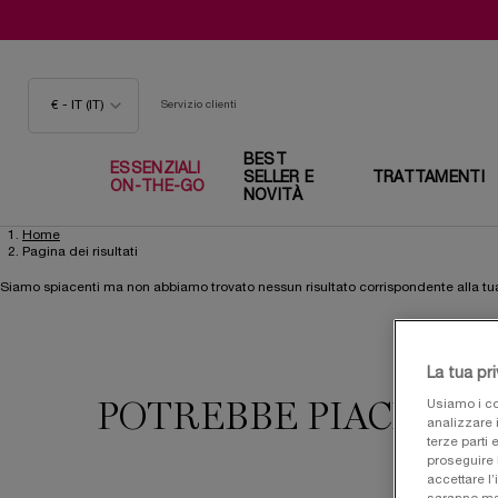
€ - IT (IT)
Servizio clienti
BEST
ESSENZIALI
SELLER E
TRATTAMENTI
ON-THE-GO
NOVITÀ
Home
Contenuto principale
Pagina dei risultati
Siamo spiacenti ma non abbiamo trovato nessun risultato corrispondente alla tua
La tua pr
Usiamo i co
POTREBBE PIACERTI
analizzare i
terze parti 
proseguire 
accettare l’