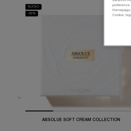
saranno man
preferenze 
NUOVO
Homepage. Pe
-30%
Cookie, leg
ABSOLUE SOFT CREAM COLLECTION