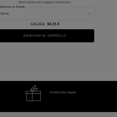
Siero potenziato doppia riparazione
CREMA VIS
Seleziona un formato
Seleziona u
Old price
145,00 €
New price
94,25 €
UE CONTORNO OCCHI
AGGIUNGI AL CARRELLO
GÉNIFIQUE ULTIMATE SERUM
Confezione regalo