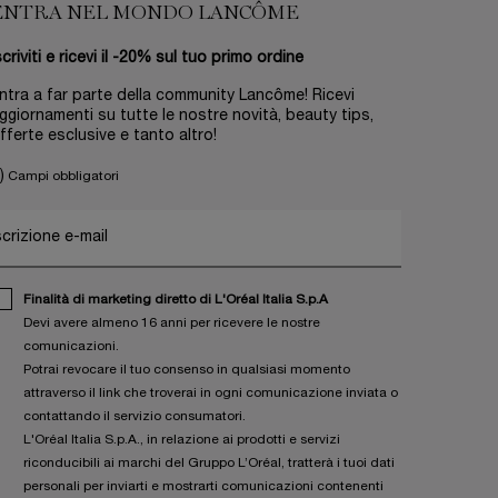
ENTRA NEL MONDO LANCÔME
scriviti e ricevi il -20% sul tuo primo ordine
ntra a far parte della community Lancôme! Ricevi
ggiornamenti su tutte le nostre novità, beauty tips,
fferte esclusive e tanto altro!
)
Campi obbligatori
scrizione e-mail
Finalità di marketing diretto di L'Oréal Italia S.p.A
Devi avere almeno 16 anni per ricevere le nostre
comunicazioni.
Potrai revocare il tuo consenso in qualsiasi momento
attraverso il link che troverai in ogni comunicazione inviata o
contattando il servizio consumatori.
L'Oréal Italia S.p.A., in relazione ai prodotti e servizi
riconducibili ai marchi del Gruppo L’Oréal, tratterà i tuoi dati
personali per inviarti e mostrarti comunicazioni contenenti