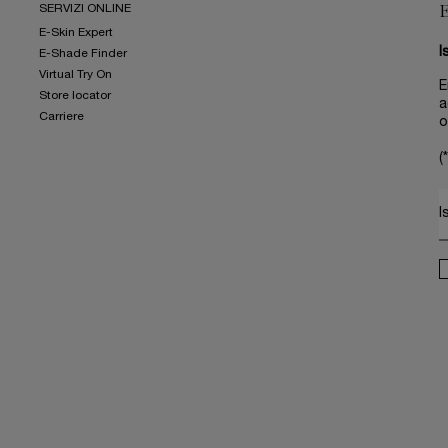
SERVIZI ONLINE
E-Skin Expert
I
E-Shade Finder
Virtual Try On
E
Store locator
a
Carriere
o
(*
I