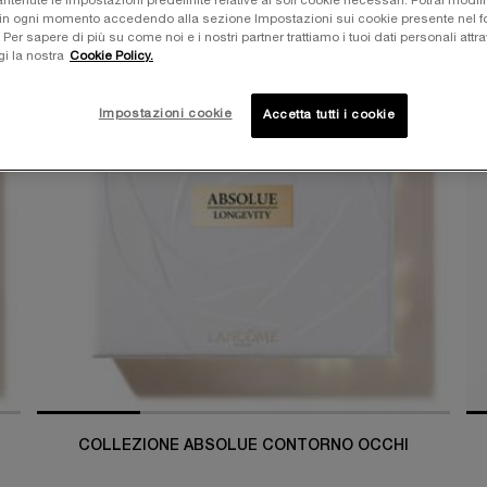
tenute le impostazioni predefinite relative ai soli cookie necessari. Potrai modifi
in ogni momento accedendo alla sezione Impostazioni sui cookie presente nel fo
NOVITÀ
r sapere di più su come noi e i nostri partner trattiamo i tuoi dati personali attra
-30%
gi la nostra
Cookie Policy.
-
Impostazioni cookie
Accetta tutti i cookie
COLLEZIONE ABSOLUE CONTORNO OCCHI