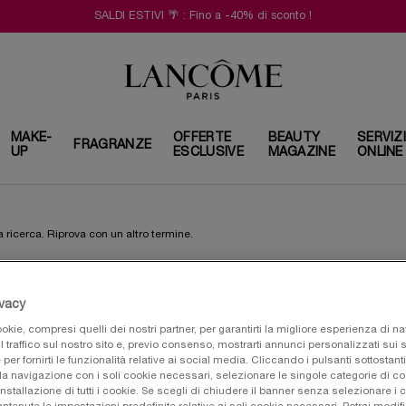
SALDI ESTIVI 🌴 : Fino a -40% di sconto !
MAKE-
OFFERTE
BEAUTY
SERVIZ
FRAGRANZE
UP
ESCLUSIVE
MAGAZINE
ONLINE
 ricerca. Riprova con un altro termine.
ivacy
okie, compresi quelli dei nostri partner, per garantirti la migliore esperienza di n
l traffico sul nostro sito e, previo consenso, mostrarti annunci personalizzati sui si
e per fornirti le funzionalità relative ai social media. Cliccando i pulsanti sottostanti
la navigazione con i soli cookie necessari, selezionare le singole categorie di c
installazione di tutti i cookie. Se scegli di chiudere il banner senza selezionare i 