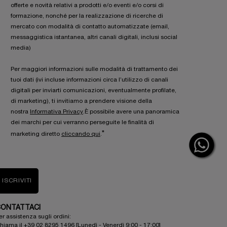
offerte e novità relativi a prodotti e/o eventi e/o corsi di
formazione, nonché per la realizzazione di ricerche di
mercato con modalità di contatto automatizzate (email,
messaggistica istantanea, altri canali digitali, inclusi social
media)
Per maggiori informazioni sulle modalità di trattamento dei
tuoi dati (ivi incluse informazioni circa l’utilizzo di canali
digitali per inviarti comunicazioni, eventualmente profilate,
di marketing), ti invitiamo a prendere visione della
nostra
Informativa Privacy
.È possibile avere una panoramica
dei marchi per cui verranno perseguite le finalità di
*
marketing diretto
cliccando qui
.
ISCRIVITI
ONTATTACI
er assistenza sugli ordini:
hiama il +39 02 8295 1496 [Lunedì - Venerdì 9:00 - 17:00]