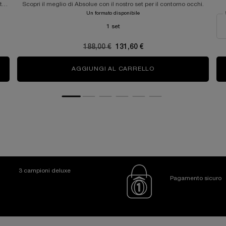
t
Scopri il meglio di Absolue con il nostro set per il contorno occhi.
Un formato disponibile
1 set
Old price
188,00 €
New price
131,60 €
FT CREAM COLLECTION
AGGIUNGI AL CARRELLO
COLLEZIONE ABSOL
3 campioni deluxe
Pagamento sicuro