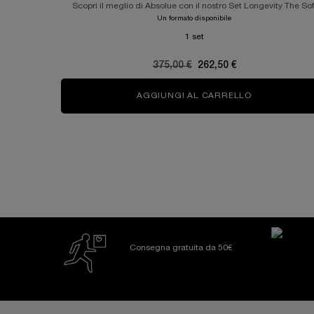
Scopri il meglio di Absolue con il nostro Set Longevity The Sof
Cream
Un formato disponibile
1 set
Old price
375,00 €
New price
262,50 €
AGGIUNGI AL CARRELLO
ABSOLUE SO
Consegna gratuita da 50€
Footer navigation