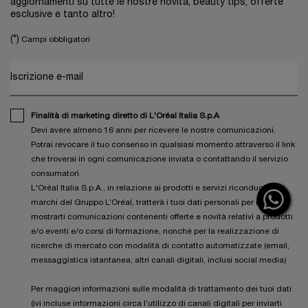
aggiornamenti su tutte le nostre novità, beauty tips, offerte
esclusive e tanto altro!
(*)
Campi obbligatori
Iscrizione e-mail
Finalità di marketing diretto di L'Oréal Italia S.p.A
Devi avere almeno 16 anni per ricevere le nostre comunicazioni.
Potrai revocare il tuo consenso in qualsiasi momento attraverso il link
che troverai in ogni comunicazione inviata o contattando il servizio
consumatori.
L'Oréal Italia S.p.A., in relazione ai prodotti e servizi riconducibili ai
marchi del Gruppo L’Oréal, tratterà i tuoi dati personali per inviarti e
mostrarti comunicazioni contenenti offerte e novità relativi a prodotti
e/o eventi e/o corsi di formazione, nonché per la realizzazione di
ricerche di mercato con modalità di contatto automatizzate (email,
messaggistica istantanea, altri canali digitali, inclusi social media)
Per maggiori informazioni sulle modalità di trattamento dei tuoi dati
(ivi incluse informazioni circa l’utilizzo di canali digitali per inviarti