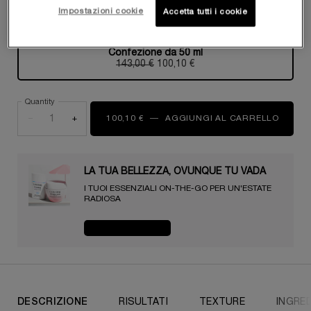
Una sola formato disponibile:
Confezione da 50 ml
-
Impostazioni cookie
Accetta tutti i cookie
143,00 €
100,10 €
(200,20 €/100 ml.)
Old price
New price
Confezione da 50 ml
Selezionato
, 1 di 1
143,00 €
Old price
New price
100,10 €
Quantity
−
+
100,10 €
―
AGGIUNGI AL CARRELLO
RÉNERG
LA TUA BELLEZZA, OVUNQUE TU VADA​ ️️️
I TUOI ESSENZIALI ON-THE-GO PER UN'ESTATE
RADIOSA​
ACQUISTA ORA
PDP Tabs
DESCRIZIONE
RISULTATI
TEXTURE
INGRED