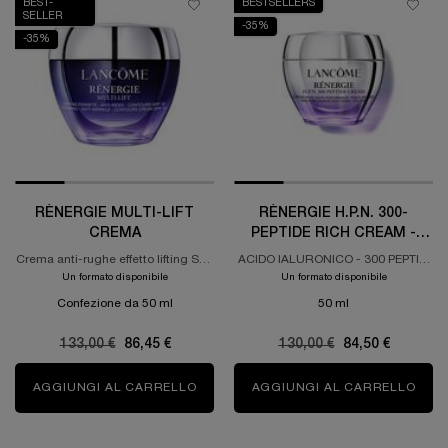
BEST-
BESTSELLERS
SELLER
-35%
-35%
RÉNERGIE MULTI-LIFT
RÉNERGIE H.P.N. 300-
CREMA
PEPTIDE RICH CREAM -
PELLI SECCHE
Crema anti-rughe effetto lifting SPF
ACIDO IALURONICO - 300 PEPTIDI
15
- NIACINAMIDE CREMA RICCA PER
Un formato disponibile
Un formato disponibile
PELLI SECCHE ALTA
Confezione da 50 ml
50 ml
PERFORMANCE
Old price
133,00 €
New price
86,45 €
Old price
130,00 €
New price
84,50 €
AGGIUNGI AL CARRELLO
RÉNERGIE MULTI-LIFT CREMA
AGGIUNGI AL CARRELLO
RÉNE