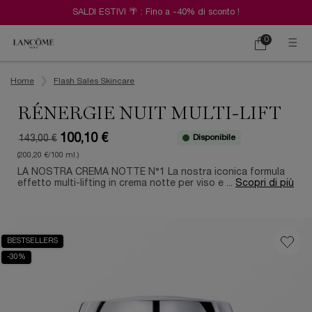
SALDI ESTIVI 🌴 : Fino a -40% di sconto !
0
Carrello
0 prodotto
Contenuto principale
Home
Flash Sales Skincare
RÉNERGIE NUIT MULTI-LIFT
100,10 €
Disponibile
143,00 €
Old price
New price
(200,20 €/100 ml.)
LA NOSTRA CREMA NOTTE N°1 La nostra iconica formula
effetto multi-lifting in crema notte per viso e ...
Scopri di più
BESTSELLERS
-30%