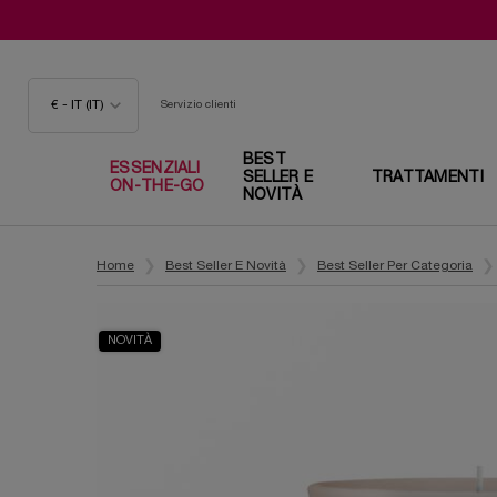
€ - IT (IT)
Servizio clienti
BEST
ESSENZIALI
SELLER E
TRATTAMENTI
ON-THE-GO
NOVITÀ
Contenuto principale
Home
Best Seller E Novità
Best Seller Per Categoria
NOVITÀ