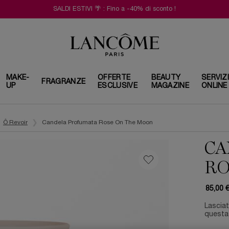
SALDI ESTIVI 🌴 : Fino a -40% di sconto !
MAKE-
OFFERTE
BEAUTY
SERVIZ
FRAGRANZE
UP
ESCLUSIVE
MAGAZINE
ONLINE
Ô Revoir
Candela Profumata Rose On The Moon
CA
RO
85,00 
Lasciat
questa 