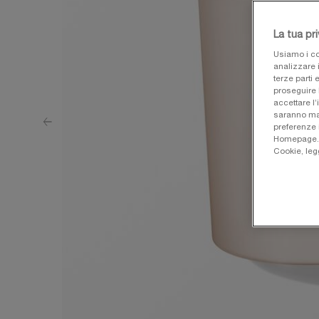
La tua pr
Usiamo i co
analizzare i
terze parti 
proseguire 
accettare l’
saranno man
preferenze 
Homepage. Pe
Cookie, leg