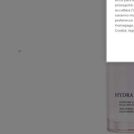
terze parti 
proseguire 
accettare l’
saranno man
preferenze 
Homepage. Pe
Cookie, leg