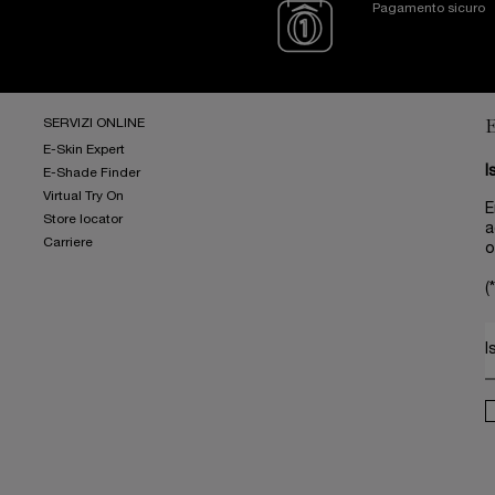
Pagamento sicuro
SERVIZI ONLINE
E-Skin Expert
I
E-Shade Finder
Virtual Try On
E
Store locator
a
Carriere
o
(*
I