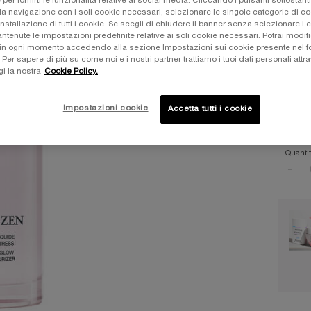
e per fornirti le funzionalità relative ai social media. Cliccando i pulsanti sottostanti
Uno sti
la navigazione con i soli cookie necessari, selezionare le singole categorie di c
pelle - 
installazione di tutti i cookie. Se scegli di chiudere il banner senza selezionare i 
tenute le impostazioni predefinite relative ai soli cookie necessari. Potrai modifi
in ogni momento accedendo alla sezione Impostazioni sui cookie presente nel fo
Una sol
r sapere di più su come noi e i nostri partner trattiamo i tuoi dati personali attra
57,00 
gi la nostra
Cookie Policy.
Old pri
New pr
Impostazioni cookie
Accetta tutti i cookie
Quanti
−