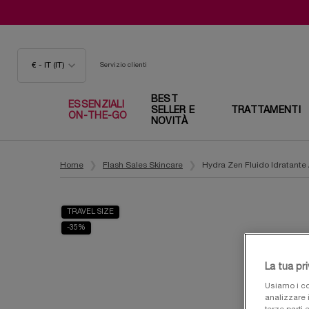
€ - IT (IT)
Servizio clienti
BEST
ESSENZIALI
SELLER E
TRATTAMENTI
ON-THE-GO
NOVITÀ
Contenuto principale
Home
Flash Sales Skincare
Hydra Zen Fluido Idratante 
TRAVEL SIZE
-35%
La tua pr
Usiamo i co
analizzare i