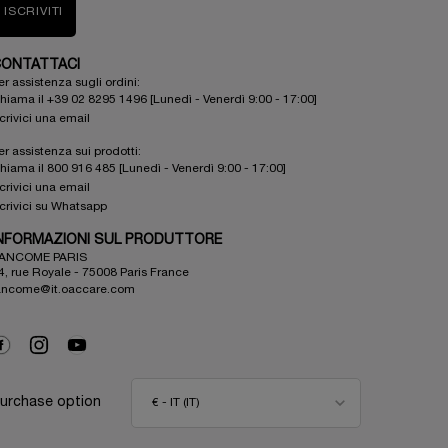
ISCRIVITI
ONTATTACI
er assistenza sugli ordini:
hiama il +39 02 8295 1496 [Lunedì - Venerdì 9:00 - 17:00]
crivici una email
er assistenza sui prodotti:
hiama il 800 916 485 [Lunedì - Venerdì 9:00 - 17:00]
crivici una email
crivici su Whatsapp
NFORMAZIONI SUL PRODUTTORE
ANCOME PARIS
4, rue Royale - 75008 Paris France
ancome@it.oaccare.com
urchase option
€ - IT (IT)