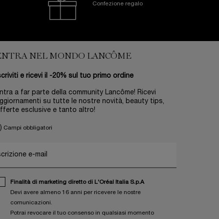
Confezione regalo
ENTRA NEL MONDO LANCÔME
scriviti e ricevi il -20% sul tuo primo ordine
ntra a far parte della community Lancôme! Ricevi
ggiornamenti su tutte le nostre novità, beauty tips,
fferte esclusive e tanto altro!
)
Campi obbligatori
scrizione e-mail
Finalità di marketing diretto di L'Oréal Italia S.p.A
Devi avere almeno 16 anni per ricevere le nostre
comunicazioni.
Potrai revocare il tuo consenso in qualsiasi momento