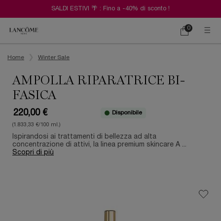
SALDI ESTIVI 🌴 : Fino a -40% di sconto !
0
Carrello
0 prodotto
Contenuto principale
Home
Winter Sale
AMPOLLA RIPARATRICE BI-
FASICA
220,00 €
Disponibile
(1.833,33 €/100 ml.)
Ispirandosi ai trattamenti di bellezza ad alta
concentrazione di attivi, la linea premium skincare A ...
Scopri di più