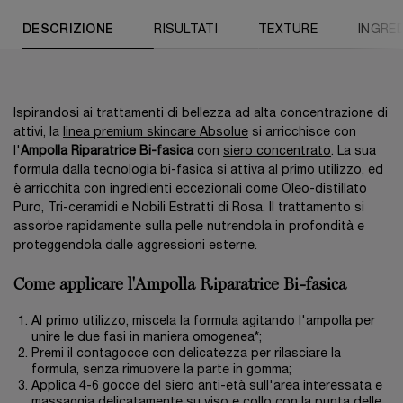
PDP Tabs
DESCRIZIONE
RISULTATI
TEXTURE
INGRED
Ispirandosi ai trattamenti di bellezza ad alta concentrazione di
attivi, la
linea premium skincare Absolue
si arricchisce con
l'
Ampolla Riparatrice Bi-fasica
con
siero concentrato
. La sua
formula dalla tecnologia bi-fasica si attiva al primo utilizzo, ed
è arricchita con ingredienti eccezionali come Oleo-distillato
Puro, Tri-ceramidi e Nobili Estratti di Rosa. Il trattamento si
assorbe rapidamente sulla pelle nutrendola in profondità e
proteggendola dalle aggressioni esterne.
Come applicare l'Ampolla Riparatrice Bi-fasica
Al primo utilizzo, miscela la formula agitando l'ampolla per
unire le due fasi in maniera omogenea*;
Premi il contagocce con delicatezza per rilasciare la
formula, senza rimuovere la parte in gomma;
Applica 4-6 gocce del siero anti-età sull'area interessata e
massaggia delicatamente su viso e collo con la punta delle