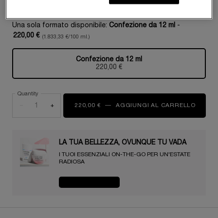
Una sola formato disponibile:
Confezione da 12 ml
-
220,00 €
(1.833,33 €/100 ml.)
Confezione da 12 ml
Selezionato
, 1 di 1
220,00 €
Quantity
−
+
220,00 €
―
AGGIUNGI AL CARRELLO
AMPOL
LA TUA BELLEZZA, OVUNQUE TU VADA​ ️️️
I TUOI ESSENZIALI ON-THE-GO PER UN'ESTATE
RADIOSA​
ACQUISTA ORA