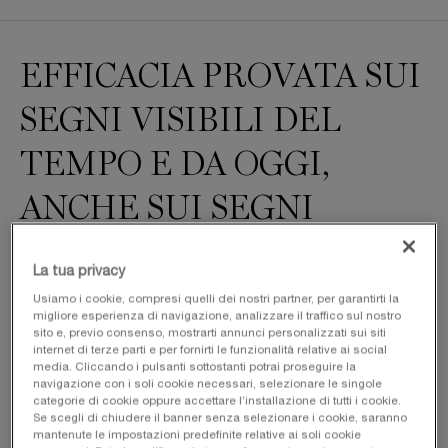
Dimostrato su marcatori di invecchiamento visibile
EFFICACIA PROVATA SUI
SEGNI VISIBILI DEL
TEMPO
E DA OGGI,
ANCHE SUI SEGNI
INVISIBILI
La tua privacy
Usiamo i cookie, compresi quelli dei nostri partner, per garantirti la
migliore esperienza di navigazione, analizzare il traffico sul nostro
sito e, previo consenso, mostrarti annunci personalizzati sui siti
internet di terze parti e per fornirti le funzionalità relative ai social
+55%
media. Cliccando i pulsanti sottostanti potrai proseguire la
navigazione con i soli cookie necessari, selezionare le singole
1
categorie di cookie oppure accettare l’installazione di tutti i cookie.
PELLE PIU' RASSODATA
Se scegli di chiudere il banner senza selezionare i cookie, saranno
mantenute le impostazioni predefinite relative ai soli cookie