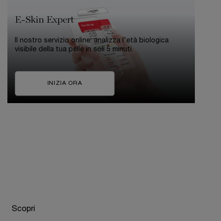
E-Skin Expert
Il nostro servizio online: analizza l'età biologica
visibile della tua pelle in soli 5 minuti.
INIZIA ORA
pdp-section-compare-absolue-longevity-md-INTER
Scopri