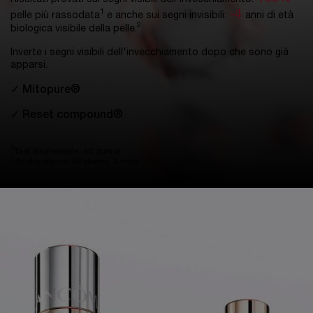
-4
1
pelle più rassodata
e anche sui segni invisibili:
anni di età
2
biologica visibile della pelle.
Inverte i segni visibili dell'invecchiamento dopo che sono già
apparsi.
✓ Mitopure®
✓ Reset compound®
1
Test strumentale, 40 donne.
2
Studio clinico, 94 donne, 2 mesi
pdp-section-full-img-layout-accordion