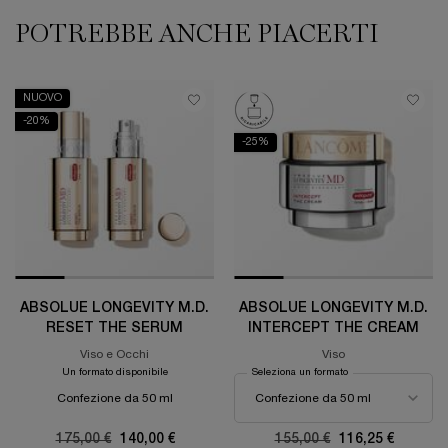
POTREBBE ANCHE PIACERTI
NUOVO
-20%
-25%
ABSOLUE LONGEVITY M.D.
ABSOLUE LONGEVITY M.D.
RESET THE SERUM
INTERCEPT THE CREAM
Viso e Occhi
Viso
Un formato disponibile
Seleziona un formato
Confezione da 50 ml
Old price
175,00 €
New price
140,00 €
Old price
155,00 €
New price
116,25 €