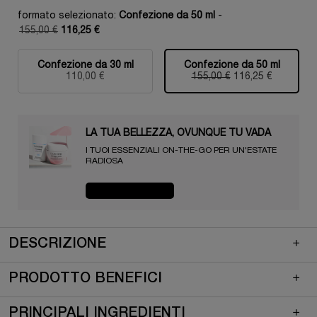
formato selezionato:
Confezione da 50 ml
-
155,00 €
116,25 €
Old price
New price
Confezione da 30 ml
Confezione da 50 ml
Selezionato
, 1 di 2
Selezionato
, 2 di 2
110,00 €
155,00 €
Old price
New price
116,25 €
LA TUA BELLEZZA, OVUNQUE TU VADA​ ️️️
I TUOI ESSENZIALI ON-THE-GO PER UN'ESTATE
RADIOSA​
ACQUISTA ORA
pdp-section-quicklinks
pdp-section-product-description-skincare-LAYOUT
Descrizione
DESCRIZIONE
PRODOTTO BENEFICI
PRINCIPALI INGREDIENTI