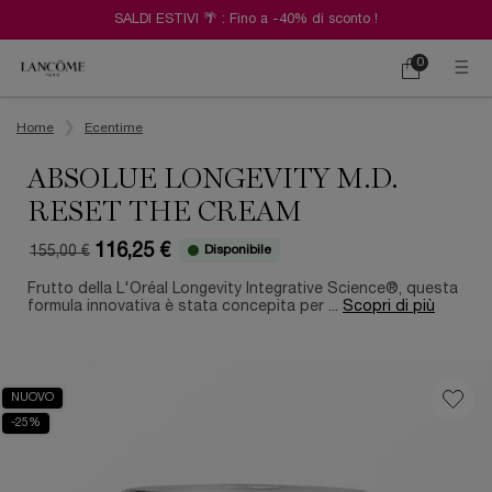
SALDI ESTIVI 🌴 : Fino a -40% di sconto !
0
Carrello
0 prodotto
Contenuto principale
Home
Ecentime
ABSOLUE LONGEVITY M.D.
RESET THE CREAM
116,25 €
Disponibile
155,00 €
Old price
New price
Frutto della L'Oréal Longevity Integrative Science®, questa
formula innovativa è stata concepita per ...
Scopri di più
NUOVO
-25%