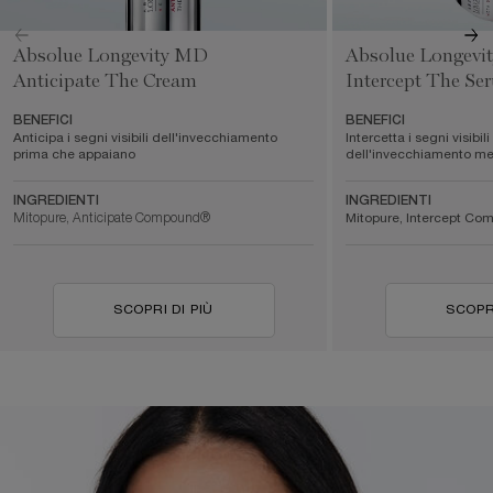
Absolue Longevity MD
Absolue Longevi
Anticipate The Cream
Intercept The Se
BENEFICI
BENEFICI
Anticipa i segni visibili dell'invecchiamento
Intercetta i segni visibili
prima che appaiano
dell'invecchiamento me
INGREDIENTI
INGREDIENTI
Mitopure, Anticipate Compound®
Mitopure, Intercept C
SCOPRI DI PIÙ
SCOPRI
pdp-section-full-two-columns-image_layout