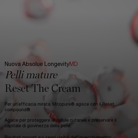
Nuova Absolue Longevity
MD
Pelli mature
Reset The Cream
Per un’efficacia mirata, Mitopure® agisce con il Reset
compound®.
Agisce per proteggere le cellule cutanee e preservare il
capitale di giovinezza della pelle.
+55%
Risultati provati sui segni visibili dell'invecchiamento: