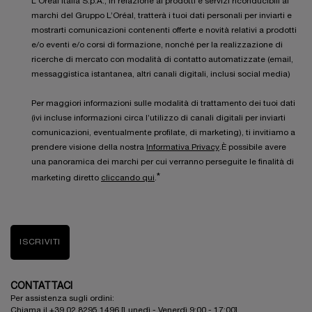
L'Oréal Italia S.p.A., in relazione ai prodotti e servizi riconducibili ai
marchi del Gruppo L’Oréal, tratterà i tuoi dati personali per inviarti e
mostrarti comunicazioni contenenti offerte e novità relativi a prodotti
e/o eventi e/o corsi di formazione, nonché per la realizzazione di
ricerche di mercato con modalità di contatto automatizzate (email,
messaggistica istantanea, altri canali digitali, inclusi social media)
Per maggiori informazioni sulle modalità di trattamento dei tuoi dati
(ivi incluse informazioni circa l’utilizzo di canali digitali per inviarti
comunicazioni, eventualmente profilate, di marketing), ti invitiamo a
prendere visione della nostra
Informativa Privacy
.È possibile avere
una panoramica dei marchi per cui verranno perseguite le finalità di
*
marketing diretto
cliccando qui
.
ISCRIVITI
CONTATTACI
Per assistenza sugli ordini:
Chiama il +39 02 8295 1496 [Lunedì - Venerdì 9:00 - 17:00]