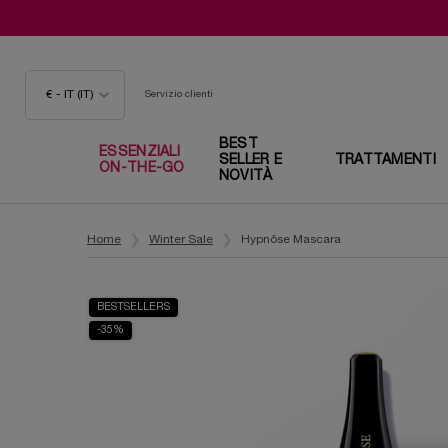
€ - IT (IT)
Servizio clienti
BEST
ESSENZIALI
SELLER E
TRATTAMENTI
ON-THE-GO
NOVITÀ
Contenuto principale
Home
Winter Sale
Hypnôse Mascara
BESTSELLERS
-35%