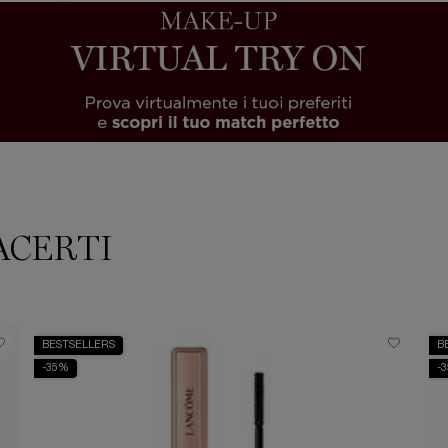
ACERTI
BESTSELLERS
B
-35%
-