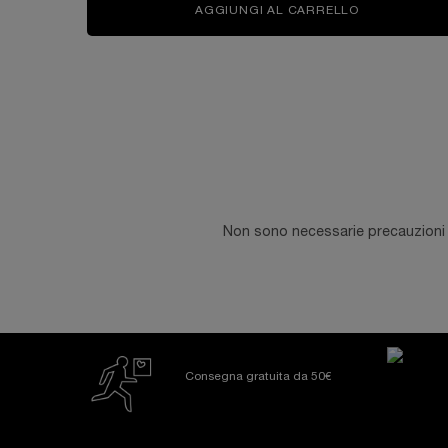
AGGIUNGI AL CARRELLO
HYPNÔSE L'
Informazioni di sicurezza
Non sono necessarie precauzioni sp
Consegna gratuita da 50€