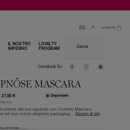
Carrello
0
0 prodotto
I
IL NOSTRO
LOYALTY
Cerca
IMPEGNO
PROGRAM
Condividi Su Facebook
Condividi Su Twitter
Condividi Su Pin
Condividi Su
PNÔSE MASCARA
Disponibile
€
27,95 €
ce
ice
/100 ml.)
il volume del tuo sguardo con l’iconico Mascara
 nel suo nuovo elegante packaging. ...
Scopri di più
ona un formato