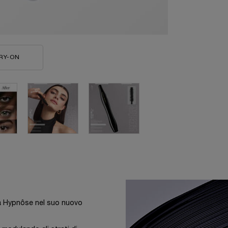
RY-ON
HYPNÔSE MASCARA
ra Hypnôse nel suo nuovo