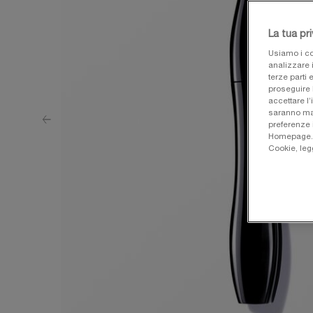
La tua pr
Usiamo i co
analizzare i
terze parti 
proseguire 
accettare l’
saranno man
preferenze 
Homepage. Pe
Cookie, leg