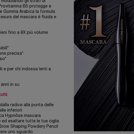
 modulando gli strati di
 Provitamina B5 protegge e
ba e Gomma Arabica la formula
tesura del mascara è fluida e
ieni fino a 8X più volume
bili*
one precisa*
nso*
 e per chi indossa lenti a
anni in su
chi:
dalla radice alla punta delle
elle inferiori
plica Hypnôse mascara
ed esaltare tutte le tue ciglia
a Brow Shaping Powdery Pencil
avere uno sguardo