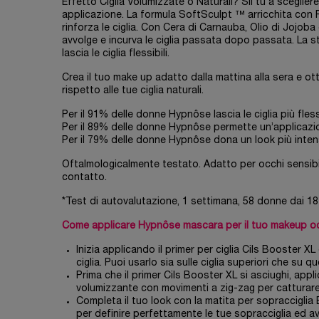
Effetto Ciglia Volumizzate o Naturali? Sii tu a scegliere
applicazione. La formula SoftSculpt ™ arricchita con
rinforza le ciglia. Con Cera di Carnauba, Olio di Jojo
avvolge e incurva le ciglia passata dopo passata. La s
lascia le ciglia flessibili.
Crea il tuo make up adatto dalla mattina alla sera e ott
rispetto alle tue ciglia naturali.
Per il 91% delle donne Hypnôse lascia le ciglia più flessi
Per il 89% delle donne Hypnôse permette un’applicazi
Per il 79% delle donne Hypnôse dona un look più inte
Oftalmologicalmente testato. Adatto per occhi sensibili
contatto.
*Test di autovalutazione, 1 settimana, 58 donne dai 18 
Come applicare Hypnôse mascara per il tuo makeup oc
Inizia applicando il primer per ciglia Cils Booster XL 
ciglia. Puoi usarlo sia sulle ciglia superiori che su qu
Prima che il primer Cils Booster XL si asciughi, ap
volumizzante con movimenti a zig-zag per catturare 
Completa il tuo look con la matita per sopraccigli
per definire perfettamente le tue sopracciglia ed 