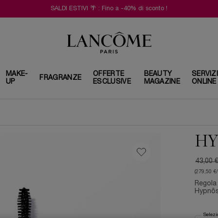
SALDI ESTIVI 🌴 : Fino a -40% di sconto !
MAKE-
OFFERTE
BEAUTY
SERVIZ
FRAGRANZE
UP
ESCLUSIVE
MAGAZINE
ONLINE
HY
43,00 
Old pri
New pr
(279,50 €
Regola 
Hypnôse
Selezi