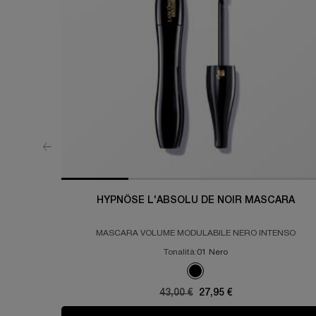
HYPNÔSE L'ABSOLU DE NOIR MASCARA
MASCARA VOLUME MODULABILE NERO INTENSO
Tonalità:
01 Nero
Un colore disponibile
Selected
Colore 01 Nero per HYPNÔSE
Old price
43,00 €
New price
27,95 €