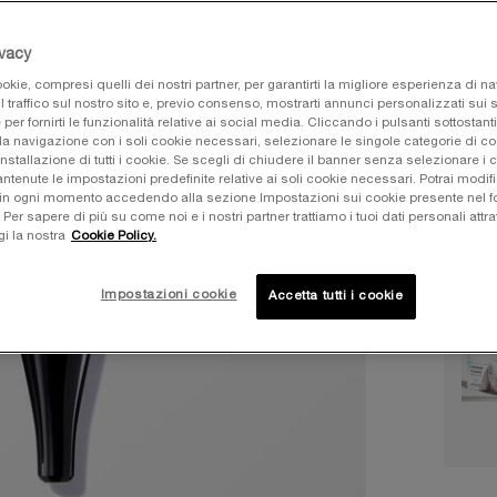
Selezio
ivacy
okie, compresi quelli dei nostri partner, per garantirti la migliore esperienza di n
All
l traffico sul nostro sito e, previo consenso, mostrarti annunci personalizzati sui si
e per fornirti le funzionalità relative ai social media. Cliccando i pulsanti sottostanti
la navigazione con i soli cookie necessari, selezionare le singole categorie di c
installazione di tutti i cookie. Se scegli di chiudere il banner senza selezionare i 
Selec
01 Nero
tenute le impostazioni predefinite relative ai soli cookie necessari. Potrai modifi
in ogni momento accedendo alla sezione Impostazioni sui cookie presente nel fo
r sapere di più su come noi e i nostri partner trattiamo i tuoi dati personali attra
gi la nostra
Cookie Policy.
Quanti
−
Impostazioni cookie
Accetta tutti i cookie