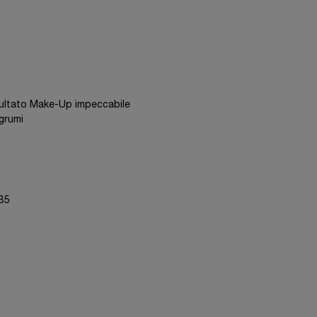
isultato Make-Up impeccabile
 grumi
 B5