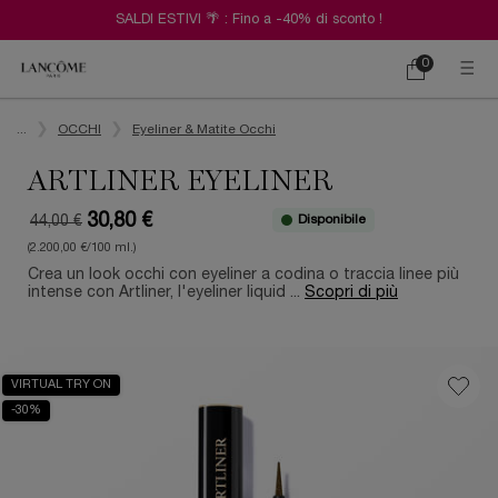
SALDI ESTIVI 🌴 : Fino a -40% di sconto !
0
Carrello
0 prodotto
Contenuto principale
...
OCCHI
Eyeliner & Matite Occhi
ARTLINER EYELINER
30,80 €
Disponibile
44,00 €
Old price
New price
(2.200,00 €/100 ml.)
Crea un look occhi con eyeliner a codina o traccia linee più
intense con Artliner, l'eyeliner liquid ...
Scopri di più
VIRTUAL TRY ON
-30%