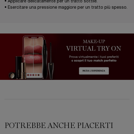
• Applicare delicatamente per un tratto sottile.
• Esercitare una pressione maggiore per un tratto più spesso.
PDP Reviews
POTREBBE ANCHE PIACERTI
PDP Slot 1 Section