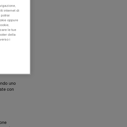
avigazione,
ti internet di
 potrai
ookie oppure
cookie,
care le tue
oter della
verso i
sendo uno
tate con
ione