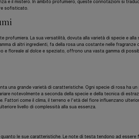
nza e il mistero. In ambito profumiero, queste connotazioni si tradu
e sofisticato.
fumi
rte profumiera. La sua versatilità, dovuta alla varietà di specie e alla
a di altri ingredienti, fa della rosa una costante nelle fragranze d
co e floreale al dolce e speziato, offrono una vasta gamma di possib
a una grande varietà di caratteristiche. Ogni specie di rosa ha un 
variare notevolmente a seconda della specie e della tecnica di estra
 Fattori come il clima, il terreno e l'età del fiore influenzano ulteri
lteriore livello di complessità alla sua essenza.
e quanto le sue caratteristiche. Le note di testa tendono ad essere 