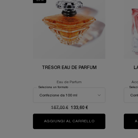
-20%
TRÉSOR EAU DE PARFUM
L
Eau de Parfum
Acq
ca
Seleziona un formato
Selez
Old price
167,00 €
New price
133,60 €
AGGIUNGI AL CARRELLO
TRÉSOR EAU DE PAR
A