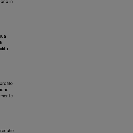
cono in
 sua
i
ilità
profilo
zione
ormente
fresche