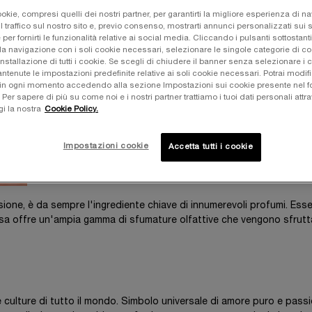
okie, compresi quelli dei nostri partner, per garantirti la migliore esperienza di n
l traffico sul nostro sito e, previo consenso, mostrarti annunci personalizzati sui si
e per fornirti le funzionalità relative ai social media. Cliccando i pulsanti sottostanti
la navigazione con i soli cookie necessari, selezionare le singole categorie di c
installazione di tutti i cookie. Se scegli di chiudere il banner senza selezionare i 
tenute le impostazioni predefinite relative ai soli cookie necessari. Potrai modifi
in ogni momento accedendo alla sezione Impostazioni sui cookie presente nel fo
r sapere di più su come noi e i nostri partner trattiamo i tuoi dati personali attra
gi la nostra
Cookie Policy.
Impostazioni cookie
Accetta tutti i cookie
ssione, è da sempre l'ingrediente chiave di innumerevoli profumi. Es
a rosa offre un'ampia gamma di sfumature olfattive che vengono sfrut
e culture di tutto il mondo. Simbolo universale di amore puro e pass