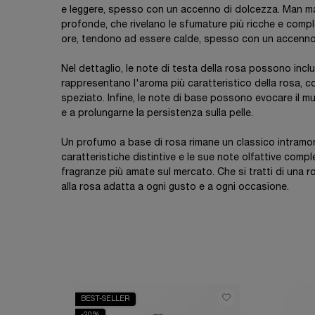
e leggere, spesso con un accenno di dolcezza. Man man
profonde, che rivelano le sfumature più ricche e comple
ore, tendono ad essere calde, spesso con un accenno
Nel dettaglio, le note di testa della rosa possono incl
rappresentano l'aroma più caratteristico della rosa, c
speziato. Infine, le note di base possono evocare il mu
e a prolungarne la persistenza sulla pelle.
Un profumo a base di rosa rimane un classico intramonta
caratteristiche distintive e le sue note olfattive comp
fragranze più amate sul mercato. Che si tratti di una r
alla rosa adatta a ogni gusto e a ogni occasione.
BEST-SELLER