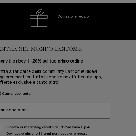
Confezione regalo
ENTRA NEL MONDO LANCÔME
scriviti e ricevi il -20% sul tuo primo ordine
ntra a far parte della community Lancôme! Ricevi
ggiornamenti su tutte le nostre novità, beauty tips,
fferte esclusive e tanto altro!
)
Campi obbligatori
scrizione e-mail
Finalità di marketing diretto di L'Oréal Italia S.p.A
Devi avere almeno 16 anni per ricevere le nostre