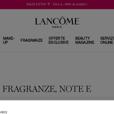
SALDI ESTIVI 🌴 : Fino a -40% di sconto !
MAKE-
OFFERTE
BEAUTY
SERVIZ
FRAGRANZE
UP
ESCLUSIVE
MAGAZINE
ONLINE
 FRAGRANZE, NOTE E
ivacy
i rosa: note, sentori e in quali fragranze è utilizzato; tutti i dettag