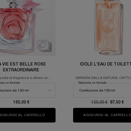
A VIE EST BELLE ROSE
IDÔLE L'EAU DE TOILET
EXTRAORDINAIRE
uista la fragranza e ottieni un
ISPIRATA DALLA NATURA, CATT
mpione di prova in omaggio
DALLA SCIENZA
iona un formato
Seleziona un formato
165,00 €
Old price
150,00 €
New price
97,50 €
FUM
GGIUNGI AL CARRELLO
LA VIE EST BELLE ROSE EXTRAORDINAIRE
AGGIUNGI AL CARRELL