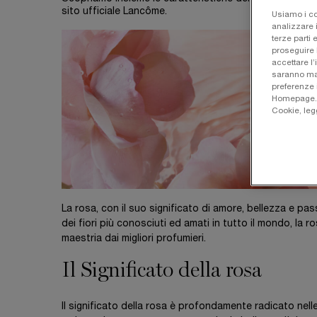
sito ufficiale Lancôme.
Usiamo i co
analizzare i
terze parti 
proseguire 
accettare l’
saranno man
preferenze 
Homepage. Pe
Cookie, leg
La rosa, con il suo significato di amore, bellezza e pa
dei fiori più conosciuti ed amati in tutto il mondo, l
maestria dai migliori profumieri.
Il Significato della rosa
Il significato della rosa è profondamente radicato nell