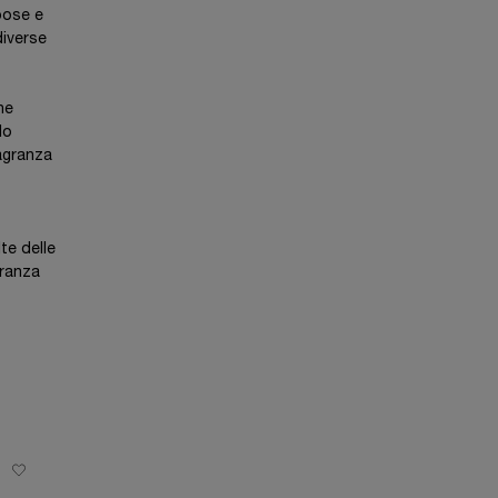
pose e
diverse
he
lo
ragranza
te delle
granza