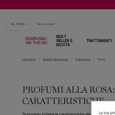
€ - IT (IT)
Servizio clienti
BEST
ESSENZIALI
SELLER E
TRATTAMENTI
ON-THE-GO
NOVITÀ
Contenuto principale
Lancôme
Beauty Magazine
Fragranze
Rosa
PROFUMI ALLA ROSA:
CARATTERISTICHE
La tua pr
Scopriamo insieme le caratteristiche dei profumi a base d