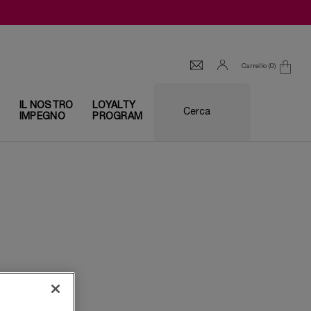
Carrello
0
0 prodotto
I
IL NOSTRO
LOYALTY
Cerca
IMPEGNO
PROGRAM
li su