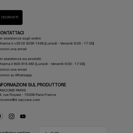
ISCRIVITI
ONTATTACI
er assistenza sugli ordini:
hiama il +39 02 8295 1496 [Lunedì - Venerdì 9:00 - 17:00]
crivici una email
er assistenza sui prodotti:
hiama il 800 916 485 [Lunedì - Venerdì 9:00 - 17:00]
crivici una email
crivici su Whatsapp
NFORMAZIONI SUL PRODUTTORE
ANCOME PARIS
4, rue Royale - 75008 Paris France
ancome@it.oaccare.com