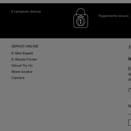
3 campioni deluxe
Pagamento sicuro
SERVIZI ONLINE
E-Skin Expert
I
E-Shade Finder
Virtual Try On
E
Store locator
a
Carriere
o
(*
I