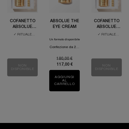
COFANETTO
ABSOLUE THE
COFANETTO
ABSOLUE
EYE CREAM
ABSOLUE
CREMA
CREMA
✓ RITUALE
✓ RITUALE
SUBLIME
SUBLIME
RIGENERATIVO
RIGENERATIVO
Un formato disponibile
PER IL TUO VISO
PER IL TUO VISO
FONDENTE
FONDENTE
Confezione da 20 ml
✓ UN KIT
✓ UN KIT
RIVITALIZZANTE
RIVITALIZZANTE
PER ILLUMINARE
PER ILLUMINARE
Old price
180,00 €
New price
VISO & OCCHI
VISO & OCCHI
117,00 €
NON
NON
DISPONIBILE
DISPONIBILE
COFANETTO ABSOLUE CREMA SUBLIME FONDENTE
COFANETTO
AGGIUNGI
AL
CARRELLO
ABSOLUE THE EYE CREAM