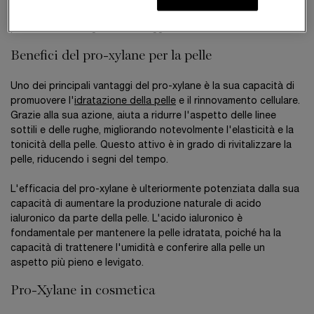
ottenuta a partire dallo xilosio, uno zucchero naturale
proveniente da legni come il faggio e la betulla.
Benefici del pro-xylane per la pelle
Uno dei principali vantaggi del pro-xylane è la sua capacità di
promuovere l'
idratazione della pelle
e il rinnovamento cellulare.
Grazie alla sua azione, aiuta a ridurre l'aspetto delle linee
sottili e delle rughe, migliorando notevolmente l'elasticità e la
tonicità della pelle. Questo attivo è in grado di rivitalizzare la
pelle, riducendo i segni del tempo.
L'efficacia del pro-xylane è ulteriormente potenziata dalla sua
capacità di aumentare la produzione naturale di acido
ialuronico da parte della pelle. L'acido ialuronico è
fondamentale per mantenere la pelle idratata, poiché ha la
capacità di trattenere l'umidità e conferire alla pelle un
aspetto più pieno e levigato.
Pro-Xylane in cosmetica