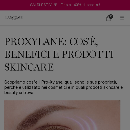
SALDI ESTIVI 🌴 : Fino a -40% di sconto !
0
Carrello
0 prodotto
Contenuto principale
PROXYLANE: COS'È,
BENEFICI E PRODOTTI
SKINCARE
Scopriamo cos'è il Pro-Xylane, quali sono le sue proprietà,
perché è utilizzato nei cosmetici e in quali prodotti skincare e
beauty si trova.