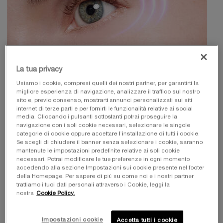
La tua privacy
Pro-Xylane: un ingrediente chiave per
Usiamo i cookie, compresi quelli dei nostri partner, per garantirti la
la skincare
migliore esperienza di navigazione, analizzare il traffico sul nostro
sito e, previo consenso, mostrarti annunci personalizzati sui siti
internet di terze parti e per fornirti le funzionalità relative ai social
media. Cliccando i pulsanti sottostanti potrai proseguire la
Nel vasto universo della skincare, alcuni ingredienti si
navigazione con i soli cookie necessari, selezionare le singole
distinguono per la loro efficacia e il pro-xylane è sicuramente
categorie di cookie oppure accettare l’installazione di tutti i cookie.
uno di essi. Questo composto, noto anche come
Se scegli di chiudere il banner senza selezionare i cookie, saranno
hydroxypropyl tetrahydropyrantriol, è diventato un pilastro in
mantenute le impostazioni predefinite relative ai soli cookie
molti
prodotti per il trattamento della pelle
di alta qualità,
necessari. Potrai modificare le tue preferenze in ogni momento
accedendo alla sezione Impostazioni sui cookie presente nel footer
grazie alle sue proprietà e ai benefici che offre.
della Homepage. Per sapere di più su come noi e i nostri partner
trattiamo i tuoi dati personali attraverso i Cookie, leggi la
Composizione e origine del pro-xylane
nostra
Cookie Policy.
Il pro-xylane è un’attivo chiave presente in numerosi prodotti
Impostazioni cookie
Accetta tutti i cookie
skincare di eccellenza. Di origine vegetale, questa molecola è