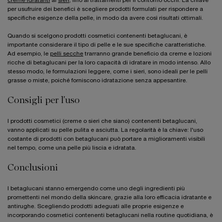
creme idratanti
ai
sieri
, fino ai trattamenti per il contorno occhi. La chiave
per usufruire dei benefici è scegliere prodotti formulati per rispondere a
specifiche esigenze della pelle, in modo da avere così risultati ottimali.
Quando si scelgono prodotti cosmetici contenenti betaglucani, è
importante considerare il tipo di pelle e le sue specifiche caratteristiche.
Ad esempio, le
pelli secche
trarranno grande beneficio da creme e lozioni
ricche di betaglucani per la loro capacità di idratare in modo intenso. Allo
stesso modo, le formulazioni leggere, come i sieri, sono ideali per le pelli
grasse o miste, poiché forniscono idratazione senza appesantire.
Consigli per l'uso
I prodotti cosmetici (creme o sieri che siano) contenenti betaglucani,
vanno applicati su pelle pulita e asciutta. La regolarità è la chiave: l'uso
costante di prodotti con betaglucani può portare a miglioramenti visibili
nel tempo, come una pelle più liscia e idratata.
Conclusioni
I betaglucani stanno emergendo come uno degli ingredienti più
promettenti nel mondo della skincare, grazie alla loro efficacia idratante e
antirughe. Scegliendo prodotti adeguati alle proprie esigenze e
incorporando cosmetici contenenti betaglucani nella routine quotidiana, è