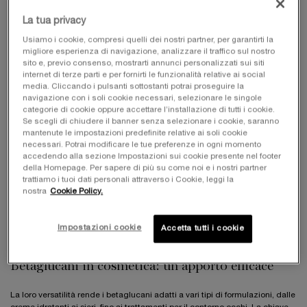
giovane.
La tua privacy
La struttura molecolare di questi elementi varia a seconda della loro
Usiamo i cookie, compresi quelli dei nostri partner, per garantirti la
origine. Tuttavia, la loro funzione principale come idratanti naturali rimane
migliore esperienza di navigazione, analizzare il traffico sul nostro
costante. Questa diversità strutturale influisce sull'efficacia dei betaglucani
sito e, previo consenso, mostrarti annunci personalizzati sui siti
in differenti applicazioni, compresa la skincare, dove la capacità di legare
internet di terze parti e per fornirti le funzionalità relative ai social
l'acqua si traduce in benefici visibili sulla pelle.
media. Cliccando i pulsanti sottostanti potrai proseguire la
navigazione con i soli cookie necessari, selezionare le singole
Benefici dei betaglucani per la pelle
categorie di cookie oppure accettare l’installazione di tutti i cookie.
Se scegli di chiudere il banner senza selezionare i cookie, saranno
mantenute le impostazioni predefinite relative ai soli cookie
I betaglucani offrono una serie di vantaggi quando applicati sulla pelle:
necessari. Potrai modificare le tue preferenze in ogni momento
accedendo alla sezione Impostazioni sui cookie presente nel footer
●
Idratazione:
attraggono e trattengono le molecole d'acqua, fornendo
della Homepage. Per sapere di più su come noi e i nostri partner
un'idratazione duratura.
trattiamo i tuoi dati personali attraverso i Cookie, leggi la
nostra
Cookie Policy.
●
Anti-rughe:
aiutano a ridurre le linee sottili e le
rughe
.
●
Proprietà lenitive:
leniscono la pelle rendendoli adatti anche alle pelli
Impostazioni cookie
Accetta tutti i cookie
sensibili.
Betaglucani in cosmetica: un apporto efficace
La loro versatilità rende i betaglucani adatti a vari tipi di formulazioni, dalle