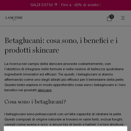
SALDI ESTIVI 🌴 : Fino a -40% di sconto !
0
Carrello
0 prodotto
Contenuto principale
Betaglucani: cosa sono, i benefici e i
prodotti skincare
La ricerca nel campo della skincare procede costantemente, con
l’obiettivo di integrare nelle formule e nelle routine di bellezza quotidiane
ingredienti innovativi ed efficaci. Tra questi, i betaglucani si stanno
affermando come uno degli alleati più efficaci per il benessere della pelle.
Questo testo esplora in modo approfondito cosa sono i betaglucani e i loro
benefici nei prodotti
skincare
.
Cosa sono i betaglucani?
I betaglucani sono polisaccaridi con un'alta capacità di idratare la pelle.
Questi composti di origine naturale si trovano in varie fonti, inclusi funghi,
cereali come avena e orzo, e alcuni tipi di lieviti e batteri. La loro struttura
consente di trattenere l'umidità sulla pelle, promuovendo un aspetto più