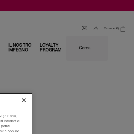
Carrello
0
0 prodotto
I
IL NOSTRO
LOYALTY
Cerca
IMPEGNO
PROGRAM
avigazione,
ti internet di
 potrai
ookie oppure
auty si