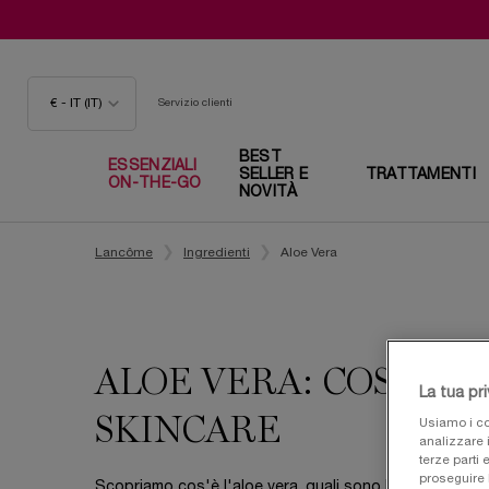
€ - IT (IT)
Servizio clienti
BEST
ESSENZIALI
SELLER E
TRATTAMENTI
ON-THE-GO
NOVITÀ
Contenuto principale
Lancôme
Ingredienti
Aloe Vera
ALOE VERA: COS'È, B
La tua pr
SKINCARE
Usiamo i co
analizzare i
terze parti 
proseguire 
Scopriamo cos'è l'aloe vera, quali sono le sue proprietà