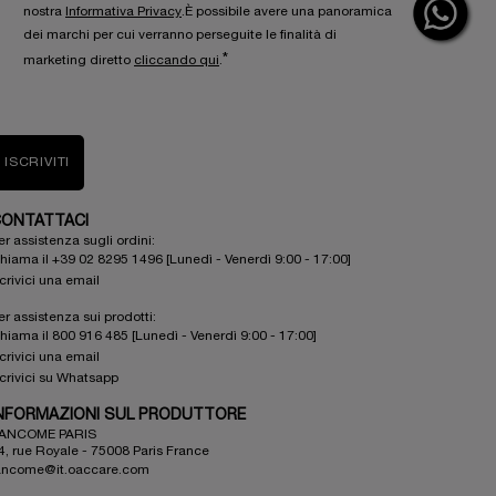
nostra
Informativa Privacy
.È possibile avere una panoramica
dei marchi per cui verranno perseguite le finalità di
*
marketing diretto
cliccando qui
.
ISCRIVITI
ONTATTACI
er assistenza sugli ordini:
hiama il +39 02 8295 1496 [Lunedì - Venerdì 9:00 - 17:00]
crivici una email
er assistenza sui prodotti:
hiama il 800 916 485 [Lunedì - Venerdì 9:00 - 17:00]
crivici una email
crivici su Whatsapp
NFORMAZIONI SUL PRODUTTORE
ANCOME PARIS
4, rue Royale - 75008 Paris France
ancome@it.oaccare.com