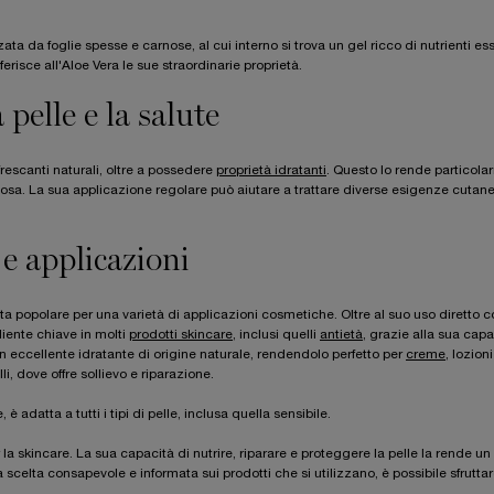
ata da foglie spesse e carnose, al cui interno si trova un gel ricco di nutrienti ess
isce all'Aloe Vera le sue straordinarie proprietà.
 pelle e la salute
nfrescanti naturali, oltre a possedere
proprietà idratanti
. Questo lo rende particol
nosa. La sua applicazione regolare può aiutare a trattare diverse esigenze cuta
 e applicazioni
celta popolare per una varietà di applicazioni cosmetiche. Oltre al suo uso diretto 
diente chiave in molti
prodotti skincare
, inclusi quelli
antietà
, grazie alla sua capa
 un eccellente idratante di origine naturale, rendendolo perfetto per
creme
, lozioni
i, dove offre sollievo e riparazione.
adatta a tutti i tipi di pelle, inclusa quella sensibile.
la skincare. La sua capacità di nutrire, riparare e proteggere la pelle la rende un
a scelta consapevole e informata sui prodotti che si utilizzano, è possibile sfrutt