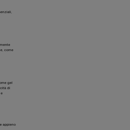
enziali,
armente
nee, come
come gel
cità di
 e
are appieno