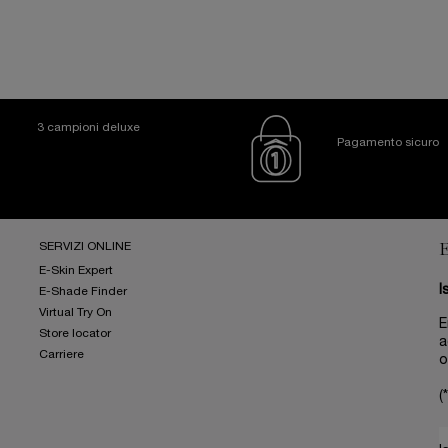
3 campioni deluxe
Pagamento sicuro
SERVIZI ONLINE
E-Skin Expert
I
E-Shade Finder
Virtual Try On
E
Store locator
a
Carriere
o
(*