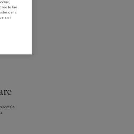
cookie,
care le tue
oter della
verso i
are
culenta è
ua