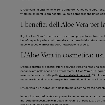
L'Aloe Vera ha origine nelle zone aride dell'Africa ed è caratterizz
vitamine, minerali e aminoacidi. Questa composizione unica confer
I benefici dell'Aloe Vera per la
Il gel di Aloe Vera è riconosciuto per le sue proprietà lenitive e ri
benefico per la pelle, contribuendo a mantenerla idratata e lumi
la pelle secca e arrossata dopo l’esposizione al sole.
L'Aloe Vera in cosmetica: usi
L'ampio spettro di benefici offerti dall'Aloe Vera l'ha resa una s
per alleviare pelle secca ed arrossamenti , l'Aloe Vera è un ingre
favorire l'elasticità della pelle
riducendo le linee sottili
. È inoltre
maschere facciali, così come per trattamenti per il corpo e i capell
L'Aloe Vera è un ingrediente delicato ma al tempo stesso potente, è 
In conclusione, l'Aloe Vera rappresenta un tesoro della natura per 
ingrediente insostituibile in qualsiasi routine di bellezza. Con un
le virtù di questa pianta meravigliosa.