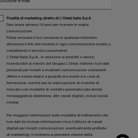
scrizione e-mail
Finalità di marketing diretto di L'Oréal Italia S.p.A
Devi avere almeno 16 anni per ricevere le nostre
comunicazioni.
Potrai revocare il tuo consenso in qualsiasi momento
attraverso il link che troverai in ogni comunicazione inviata o
contattando il servizio consumatori.
L'Oréal Italia S.p.A., in relazione ai prodotti e servizi
riconducibili ai marchi del Gruppo L’Oréal, tratterà i tuoi dati
personali per inviarti e mostrarti comunicazioni contenenti
offerte e novità relativi a prodotti e/o eventi e/o corsi di
formazione, nonché per la realizzazione di ricerche di
mercato con modalità di contatto automatizzate (email,
messaggistica istantanea, altri canali digitali, inclusi social
media)
Per maggiori informazioni sulle modalità di trattamento dei
tuoi dati (ivi incluse informazioni circa l’utilizzo di canali
digitali per inviarti comunicazioni, eventualmente profilate,
di marketing), ti invitiamo a prendere visione della