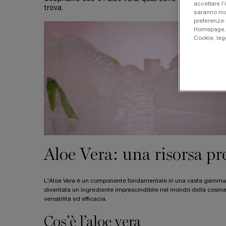
accettare l’
trova.
saranno man
preferenze 
Homepage. Pe
Cookie, leg
Aloe Vera: una risorsa pre
L'Aloe Vera è un componente fondamentale in una vasta gamma di 
diventata un ingrediente imprescindibile nel mondo della cosmesi, 
versatilità ed efficacia.
Cos’è l’aloe vera