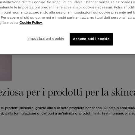
installazione di tutti i cookie. Se scegli di chiudere il banner senza selezionare i 
tenute le impostazioni predefinite relative ai soli cookie necessari. Potrai modifi
in ogni momento accedendo alla sezione Impostazioni sui cookie presente nel fo
r sapere di più su come noi e i nostri partner trattiamo i tuoi dati personali attra
gi la nostra
Cookie Policy.
Impostazioni cookie
Accetta tutti i cookie
ziosa per i prodotti per la skinc
prodotti skincare, grazie alle sue note proprietà benefiche. Questa pianta suc
dalla formulazione di gel puri a un'infinità di prodotti finiti, testimoniando la s