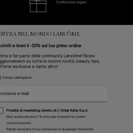
Confezione regalo
ENTRA NEL MONDO LANCÔME
scriviti e ricevi il -20% sul tuo primo ordine
ntra a far parte della community Lancôme! Ricevi
ggiornamenti su tutte le nostre novità, beauty tips,
fferte esclusive e tanto altro!
)
Campi obbligatori
scrizione e-mail
Finalità di marketing diretto di L'Oréal Italia S.p.A
Devi avere almeno 16 anni per ricevere le nostre
comunicazioni.
Potrai revocare il tuo consenso in qualsiasi momento