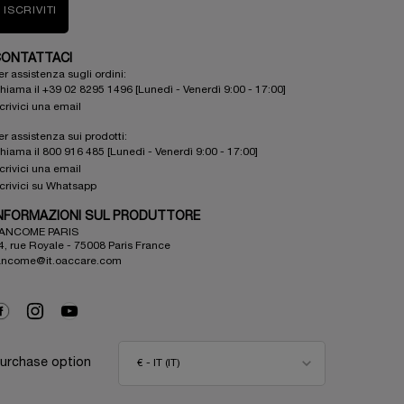
ISCRIVITI
ONTATTACI
er assistenza sugli ordini:
hiama il +39 02 8295 1496 [Lunedì - Venerdì 9:00 - 17:00]
crivici una email
er assistenza sui prodotti:
hiama il 800 916 485 [Lunedì - Venerdì 9:00 - 17:00]
crivici una email
crivici su Whatsapp
NFORMAZIONI SUL PRODUTTORE
ANCOME PARIS
4, rue Royale - 75008 Paris France
ancome@it.oaccare.com
urchase option
€ - IT (IT)