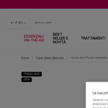
€ - IT (IT)
Servizio clienti
BEST
ESSENZIALI
SELLER E
TRATTAMENTI
ON-THE-GO
NOVITÀ
Contenuto principale
Home
Flash Sales Skincare
Hydra Zen Fluido Idratante 
TRAVEL SIZE
-35%
La tua pr
Usiamo i co
analizzare i