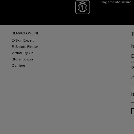
Pagamento sicuro
SERVIZI ONLINE
E-Skin Expert
I
E-Shade Finder
Virtual Try On
E
Store locator
a
Carriere
o
(*
I