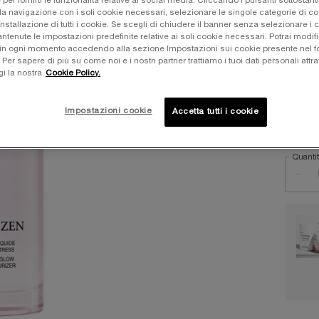
e per fornirti le funzionalità relative ai social media. Cliccando i pulsanti sottostanti
Uno sti
la navigazione con i soli cookie necessari, selezionare le singole categorie di c
pelle - 
installazione di tutti i cookie. Se scegli di chiudere il banner senza selezionare i 
tenute le impostazioni predefinite relative ai soli cookie necessari. Potrai modifi
in ogni momento accedendo alla sezione Impostazioni sui cookie presente nel fo
Una sol
r sapere di più su come noi e i nostri partner trattiamo i tuoi dati personali attra
57,00 
gi la nostra
Cookie Policy.
Old pri
New pr
Impostazioni cookie
Accetta tutti i cookie
Quanti
−