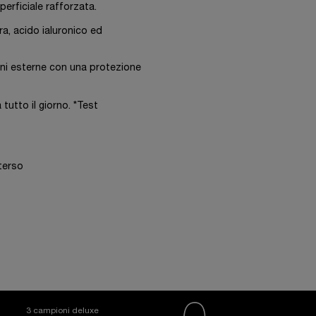
uperficiale rafforzata.
ra, acido ialuronico ed
sioni esterne con una protezione
 tutto il giorno. *Test
eterso
3 campioni deluxe