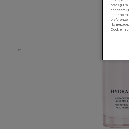
terze parti 
proseguire 
accettare l’
saranno man
preferenze 
Homepage. Pe
Cookie, leg