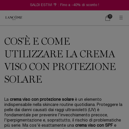
SALDI ESTIVI 🌴 : Fino a -40% di sconto !
0
Carrello
0 prodotto
Contenuto principale
COS'È E COME
UTILIZZARE LA CREMA
VISO CON PROTEZIONE
SOLARE
La
crema viso con protezione solare
è un elemento
indispensabile nella skincare routine quotidiana. Proteggere la
pelle dai danni causati dai raggi ultravioletti (UV) è
fondamentale per prevenire l'invecchiamento precoce,
l'iperpigmentazione e, soprattutto, il rischio di problematiche
più serie. Ma cos'è esattamente una
crema viso con SPF
e