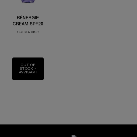
RÉNERGIE
CREAM SPF20
CREMA VISO
CON SPF20
EFFETTO LIFTING
– RUGHE -
UNIFORMITÀ
OUT OF
STOCK -
AVVISAMI
QUANDO RÉNERGIE CREAM SPF20 SARÀ DISPONI