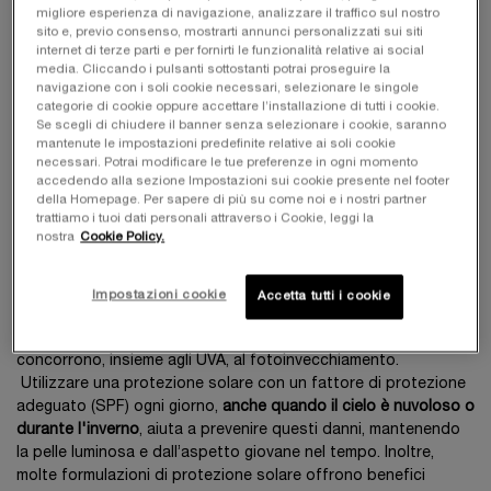
migliore esperienza di navigazione, analizzare il traffico sul nostro
sole ogni giorno
sito e, previo consenso, mostrarti annunci personalizzati sui siti
internet di terze parti e per fornirti le funzionalità relative ai social
media. Cliccando i pulsanti sottostanti potrai proseguire la
La protezione solare quotidiana è uno step fondamentale nella
navigazione con i soli cookie necessari, selezionare le singole
routine di skincare per preservare il benessere della pelle del
categorie di cookie oppure accettare l’installazione di tutti i cookie.
viso.
Se scegli di chiudere il banner senza selezionare i cookie, saranno
mantenute le impostazioni predefinite relative ai soli cookie
L'esposizione ai raggi ultravioletti (UV), sia UVA che UVB,
necessari. Potrai modificare le tue preferenze in ogni momento
rappresenta una delle principali cause di
invecchiamento
accedendo alla sezione Impostazioni sui cookie presente nel footer
della Homepage. Per sapere di più su come noi e i nostri partner
cutaneo prematuro
, noto come fotoinvecchiamento. I raggi
trattiamo i tuoi dati personali attraverso i Cookie, leggi la
UVA penetrano in profondità nella pelle, danneggiando le fibre
nostra
Cookie Policy.
di
collagene
ed elastina, provocando rughe, perdita di
elasticità e comparsa di macchie scure.
Impostazioni cookie
Accetta tutti i cookie
I raggi UVB oltre ad essere i principali responsabili delle
scottature, possono danneggiare le cellule della pelle e
concorrono, insieme agli UVA, al fotoinvecchiamento.
Utilizzare una protezione solare con un fattore di protezione
adeguato (SPF) ogni giorno,
anche quando il cielo è nuvoloso o
durante l'inverno
, aiuta a prevenire questi danni, mantenendo
la pelle luminosa e dall’aspetto giovane nel tempo. Inoltre,
molte formulazioni di protezione solare offrono benefici