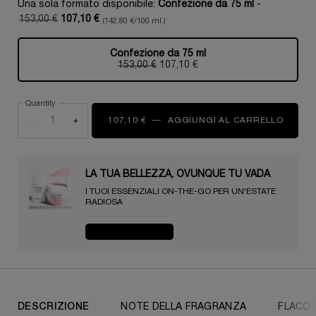
Una sola formato disponibile:
Confezione da 75 ml
-
153,00 €
107,10 €
(142,80 €/100 ml.)
Old price
New price
Confezione da 75 ml
Selezionato
, 1 di 1
153,00 €
Old price
New price
107,10 €
Quantity
−
+
107,10 €
―
AGGIUNGI AL CARRELLO
LES S
LA TUA BELLEZZA, OVUNQUE TU VADA​ ️️️
I TUOI ESSENZIALI ON-THE-GO PER UN'ESTATE
RADIOSA​
ACQUISTA ORA
PDP Tabs
DESCRIZIONE
NOTE DELLA FRAGRANZA
FLACO