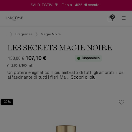
SALDI ESTIVI 🌴 : Fino a -40% di sconto !
0
Carrello
0 prodotto
Contenuto principale
...
Fragranze
Magie Noire
LES SECRETS MAGIE NOIRE
107,10 €
Disponibile
153,00 €
Old price
New price
(142,80 €/100 ml.)
Un potere enigmatico. Il più ambrato di tutti gli ambrati, il più
affascinante di tutti i filtri. Ma ...
Scopri di più
-30%