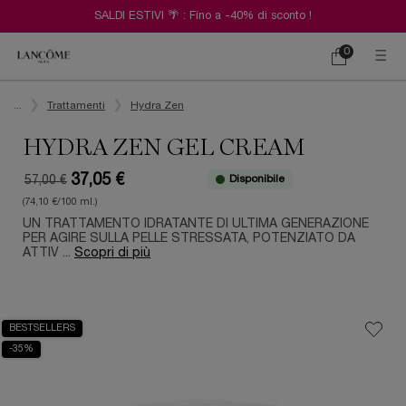
SALDI ESTIVI 🌴 : Fino a -40% di sconto !
0
Carrello
0 prodotto
Contenuto principale
...
Trattamenti
Hydra Zen
HYDRA ZEN GEL CREAM
37,05 €
Disponibile
57,00 €
Old price
New price
(74,10 €/100 ml.)
UN TRATTAMENTO IDRATANTE DI ULTIMA GENERAZIONE
PER AGIRE SULLA PELLE STRESSATA, POTENZIATO DA
ATTIV ...
Scopri di più
BESTSELLERS
-35%