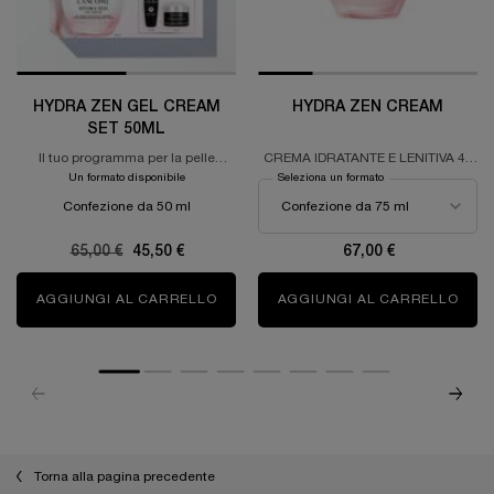
HYDRA ZEN GEL CREAM
HYDRA ZEN CREAM
SET 50ML
Il tuo programma per la pelle
CREMA IDRATANTE E LENITIVA 48
idratata, calmata e rafforzata
ORE DI IDRATAZIONE
Un formato disponibile
Seleziona un formato
Confezione da 50 ml
Old price
65,00 €
New price
45,50 €
67,00 €
AGGIUNGI AL CARRELLO
HYDRA ZEN GEL CREAM SET 50ML
AGGIUNGI AL CARRELLO
HYD
Torna alla pagina precedente