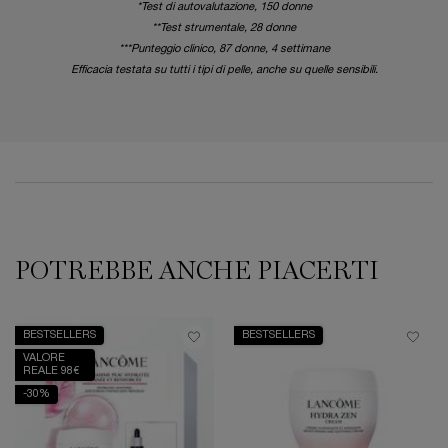
*Test di autovalutazione, 150 donne
**Test strumentale, 28 donne
***Punteggio clinico, 87 donne, 4 settimane
Efficacia testata su tutti i tipi di pelle, anche su quelle sensibili.
PDP Reviews
POTREBBE ANCHE PIACERTI
PDP Slot 1 Section
BESTSELLERS
BESTSELLERS
VALORE
REALE 98€
-30%